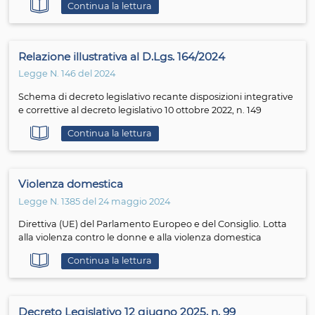
procedimenti in materia di Famiglia e Minori
Il presente documento è stato elaborato dal Tavolo Tec
costituito su iniziativa del Tribunale Ordinario di Roma,
Sezione Civile
E' condivisa la necessità di elaborare delle linee guida p
l'espletamento della CTU nelle cause di separazione, di
e responsabilità genitoriale dei figli di coppie non coniu
fine di indicare buone prassi di natura metodologica e
deontologica.
Continua la lettura
Relazione illustrativa al D.Lgs. 164/2024
Legge N. 146 del 2024
Schema di decreto legislativo recante disposizioni integ
e correttive al decreto legislativo 10 ottobre 2022, n. 149