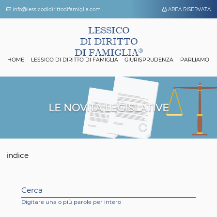
info@lessicodidirittodifamiglia.com
AREA 
LESSICO
DI DIRITTO
DI FAMIGLIA
HOME
LESSICO DI DIRITTO DI FAMIGLIA
GIURISPRUDENZA
P
LE NOVITÀ LEGISLATIVE
indice