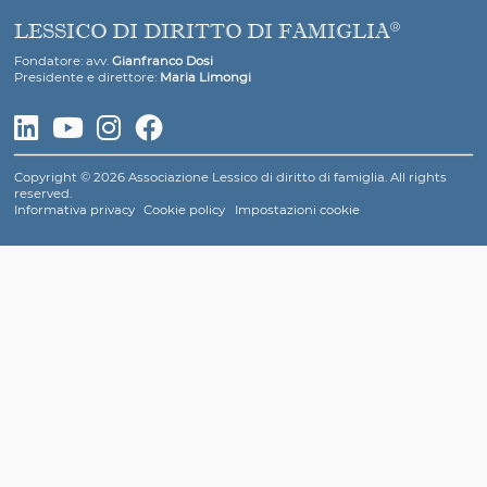
nuove forme di riduzione in schiavitù
Continua la lettura
Minori stranieri
Legge N. 286 del 25 luglio 1998
Testo unico delle disposizioni concernenti la disciplina
dell'immigrazione e norme sulla condizione dello stran
Continua la lettura
Infanzia
Legge N. 451 del 23 dicembre 1997
Istituzione della Commissione parlamentare per l’infanz
dell’Osservatorio nazionale per l’infanzia