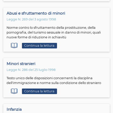
minori dallo sfruttamento e dagli abusi sessuali
Continua la lettura
Abusi e sfruttamento di minori
Legge N. 112 del 3 maggio 2004
Norme di principio in materia di assetto del sistema
radiotelevisivo e della RAI-Radiotelevisione italiana S.p.a.
nonché delega al Governo per l'emanazione del testo 
della radiotelevisione
Continua la lettura
Procreazione medicalmente assistita
Legge N. 40 del 19 aprile 2004