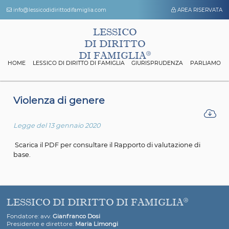
info@lessicodidirittodifamiglia.com
AREA 
LESSICO
DI DIRITTO
DI FAMIGLIA
HOME
LESSICO DI DIRITTO DI FAMIGLIA
GIURISPRUDENZA
P
Violenza di genere
Legge del 13 gennaio 2020
Scarica il PDF per consultare il Rapporto di valutazione 
base.