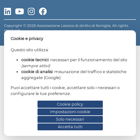
LESSICO DI DIRITTO DI FAMIGLIA
Fondatore: avv.
Gianfranco Dosi
Presidente e direttore:
Maria Limongi
Copyright © 2026 Associazione Lessico di diritto di famiglia. All 
reserved.
Informativa privacy
Cookie policy
Impostazioni cookie
Cookie e privacy
Questo sito utilizza:
cookie tecnici
: necessari per il funzionamento del
(sempre attivi)
cookie di analisi
: misurazione del traffico e statis
aggregate (Google)
Puoi accettare tutti i cookie, accettare solo i necessari 
configurare le tue preferenze.