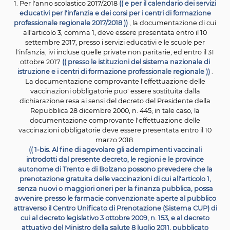
presenti solo minori vaccinati o immunizzati, fermi rest
numero delle classi determinato secondo le disposiz
vigenti e i limiti di cui all'articolo 1, comma 201, della le
luglio 2015, n. 107, e all'articolo 19, comma 7, del decret
6 luglio 2011, n. 98, convertito, con modificazioni, dalla l
luglio 2011, n. 111.
2. I dirigenti scolastici delle istituzioni del sistema nazio
istruzione e i responsabili dei centri di formazion
professionale regionale e delle scuole private non pari
comunicano all'azienda sanitaria locale, entro il 31 otto
ogni anno, le classi nelle quali sono presenti piu' di 
minori ))
non vaccinati.
(( Art. 4-bis Anagrafe nazionale vaccini
1. Al fine di monitorare l'attuazione dei programmi vac
sul territorio nazionale, con decreto del
Ministro della s
d'intesa con la Conferenza permanente per i rapporti t
Stato, le regioni e le
province autonome di Trento e