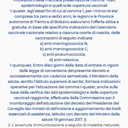
attuazione delle vigenti disposizioni di legge, effettuat
Commissione per il monitoraggio
dell'attuazione del d
del Presidente del Consiglio dei ministri di definizio
aggiornamento dei
livelli essenziali di assistenza, istitu
decreto del Ministro della salute 19 gennaio 2017, il
Min
della salute, con decreto da adottare decorsi tre anni 
data di entrata in vigore della
legge di conversione 
presente decreto e successivamente con cadenza trie
sentiti il
Consiglio superiore di sanita', l'Agenzia italian
farmaco (AlFA), l'Istituto superiore di sanita' e la
Confe
permanente per i rapporti tra lo Stato, le regioni e le P
autonome di Trento e di
Bolzano e previo parere de
competenti Commissioni parlamentari, puo' disporr
cessazione
dell'obbligatorieta' per una o piu' dell
vaccinazioni di cui al comma l-bis. In caso di manc
presentazione alle Camere degli schemi di decreto, il M
della salute trasmette alle Camere una
relazione reca
motivazioni della mancata presentazione nonche' i 
epidemiologici e quelli sulle
coperture vaccinali
1-quater. Agli stessi fini di cui al comma 1, per i minori d