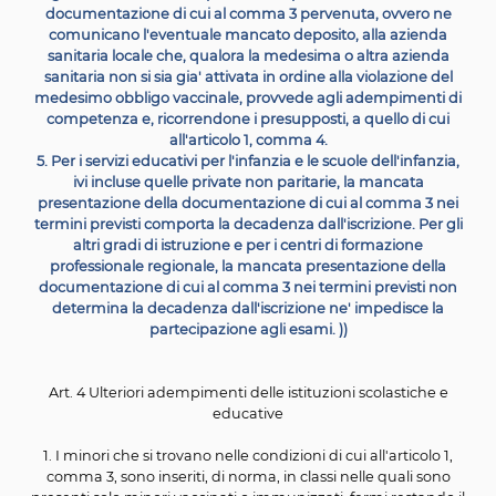
3. Per i servizi educativi per l'infanzia e le scuole dell'in
ivi incluse quelle private non paritarie, la presentazione
documentazione di cui al comma 1 costituisce requisi
accesso. Per gli altri gradi di istruzione
(( e per i centr
formazione professionale regionale ))
, la presentazione
documentazione di cui al comma 1 non costituisce req
di accesso alla scuola, al centro ovvero agli esami.
(( 3-bis. Entro tre mesi dalla data di entrata in vigore 
legge di conversione del
presente decreto, gli opera
scolastici, sanitari e socio-sanitari presentano agli isti
scolastici e alle
aziende sanitarie nei quali prestano ser
una dichiarazione, resa ai sensi del decreto del Presi
della Repubblica 28 dicembre 2000, n. 445, comprovan
propria situazione vaccinale. ))
(( Art. 3-bis Misure di semplificazione degli adempim
vaccinali per l'iscrizione alle istituzioni
del sistema nazio
istruzione, ai servizi educativi per l'infanzia, ai centri
formazione
professionale regionale e alle scuole priva