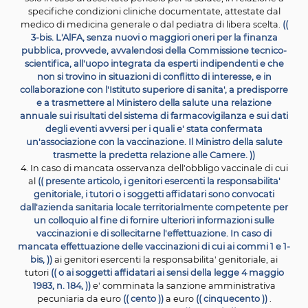
2. L'avvenuta immunizzazione a seguito di malattia nat
comprovata dalla notifica effettuata dal medico curan
sensi dell'articolo 1 del decreto del Ministro della sanit
dicembre 1990, pubblicato nella Gazzetta Ufficiale n. 6 
gennaio 1991, ovvero dagli esiti dell'analisi sierologica, 
dall'obbligo della relativa vaccinazione.
((
Conseguentemente il soggetto immunizzato ade
all'obbligo vaccinale di cui al presente
articolo, di no
comunque nei limiti delle disponibilita' del Servizio san
nazionale, con
vaccini in formulazione monocompone
combinata in cui sia assente l'antigene per la malat
infettiva per la quale sussiste immunizzazione.
2-bis. Al fine di cui al comma 2, le procedure
accentra
acquisto di cui all'articolo 9, comma 3, del decreto-le
aprile 2014, n. 66, convertito,
con modificazioni, dalla l
giugno 2014, n. 89, e all'articolo 1, comma 548, della le
dicembre 2015, n. 208, con riferimento all'acquisto dei v
obbligatori, riguardano anche i vaccini in
formulazi
monocomponente.
2-ter. Annualmente l'AlFA pubblica nel proprio sito inte