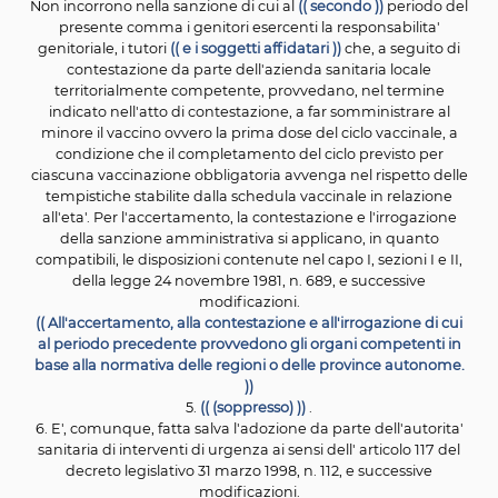
dati
relativi alla disponibilita' dei vaccini in formulaz
monocomponente e parzialmente combinata.
))
3. Salvo quanto disposto dal comma 2, le vaccinazioni di
comma l e al comma 1-bis possono essere omesse o dif
solo in caso di accertato pericolo per la salute, in relaz
specifiche condizioni cliniche documentate, attestat
medico di medicina generale o dal pediatra di libera sc
3-bis. L'AlFA, senza
nuovi o maggiori oneri per la fin
pubblica, provvede, avvalendosi della Commissione
te
scientifica, all'uopo integrata da esperti indipendenti
non si trovino in situazioni di
conflitto di interesse, e
collaborazione con l'Istituto superiore di sanita', a pred
e a
trasmettere al Ministero della salute una relazi
annuale sui risultati del sistema di farmacovigilanza
e s
degli eventi avversi per i quali e' stata confermat
un'associazione con la vaccinazione. Il
Ministro della s
trasmette la predetta relazione alle Camere. ))
4. In caso di mancata osservanza dell'obbligo vaccinale
al
(( presente articolo, i genitori esercenti la responsabi
genitoriale, i
tutori o i soggetti affidatari sono convo