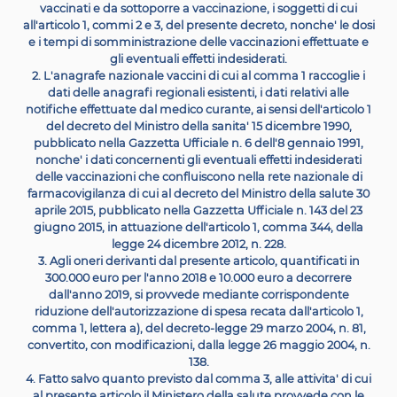
3. Nei dieci giorni successivi all'acquisizione degli elenchi
al comma 2, i dirigenti
delle istituzioni del sistema nazio
istruzione e i responsabili dei servizi educativi per l'inf
dei
centri di formazione professionale regionale e delle
private non paritarie invitano i
genitori esercenti l
responsabilita' genitoriale, i tutori o i soggetti affidatar
minori indicati nei
suddetti elenchi a depositare, entro 
luglio, la documentazione comprovante l'effettuazion
vaccinazioni ovvero l'esonero, l'omissione o il differi
delle stesse, in relazione a quanto
previsto dall'articol
commi 2 e 3, o la presentazione della formale richiest
vaccinazione
all'azienda sa-nitaria locale territorial
competente.
4. Entro il 20 luglio i dirigenti scolastici delle
istituzioni
sistema nazionale di istruzione e i responsabili dei ser
educativi per l'infanzia, dei
centri di formazione profess
regionale e delle scuole private non paritarie trasmett
documentazione di cui al comma 3 pervenuta, ovver
comunicano l'eventuale mancato deposito,
alla azi
sanitaria locale che, qualora la medesima o altra azi