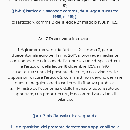
dichiarazione resa ai sensi del decreto del Presidente 
Repubblica 28 dicembre 2000, n. 445; in tale caso, 
documentazione comprovante l'effettuazione del
vaccinazioni obbligatorie deve essere presentata entro 
marzo 2018.
(( 1-bis. Al fine di
agevolare gli adempimenti vaccina
introdotti dal presente decreto, le regioni e le provi
autonome di
Trento e di Bolzano possono prevedere c
prenotazione gratuita delle vaccinazioni di cui
all'artic
senza nuovi o maggiori oneri per la finanza pubblica,
avvenire presso le farmacie
convenzionate aperte al pu
attraverso il Centro Unificato di Prenotazione (Sistema 
cui al
decreto legislativo 3 ottobre 2009, n. 153, e al de
attuativo del Ministro della salute 8 luglio
2011, pubbli
nella Gazzetta Ufficiale n. 229 del 1° ottobre 2011, non
nell'ambito delle finalita'
di cui all'articolo 11 della leg
giugno 2009, n. 69. ))
(( Art. 5-bis Controversie in materia di riconoscimento