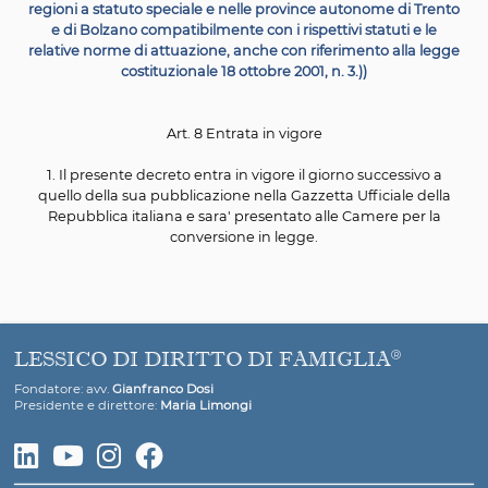
danno da vaccino e somministrazione di
farmaci
l. Nei procedimenti relativi a controversie aventi ad o
domande di riconoscimento di
indennizzo da vaccinaz
cui alla legge 25 febbraio 1992, n. 210, e ad ogni alt
controversia volta al
riconoscimento del danno d
vaccinazione, nonche' nei procedimenti relativi a contr
aventi ad
oggetto domande di autorizzazione all
somministrazione di presunti farmaci non oggetto 
sperimentazione almenodi fase 3 e da porre
economicamente a carico del Servizio sanitario nazion
enti o strutture sanitarie pubblici, e' litisconsorte nece
l'AlFA.
2. Le disposizioni di cui al
presente articolo trovan
applicazione esclusivamente nei giudizi introdotti in 
grado a partire dal
trentesimo giorno successivo a quell
pubblicazione della legge di conversione del prese
decreto
nella Gazzetta Ufficiale.
3. Dalle disposizioni di cui al presente articolo non d
derivare nuovi o
maggiori oneri a carico della fina