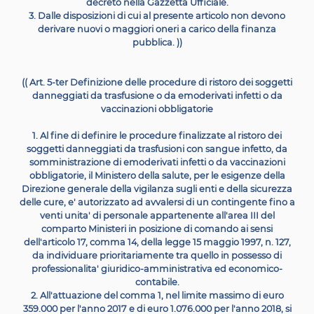
dall'anno 2019, si provvede mediante corrisponden
riduzione dell'autorizzazione di spesa recata dall'artico
comma 1, lettera a), del decreto-legge 29
marzo 2004, 
convertito, con modificazioni, dalla legge 26 maggio 20
138.
4. Fatto salvo
quanto previsto dal comma 3, alle attivita'
al presente articolo il Ministero della salute provvede
c
risorse disponibili a legislazione vigente. ))
(( Art. 4-ter Unita' di crisi
l. Per il raggiungimento degli obiettivi di prevenzion
gestione delle emergenze sanitarie in materia di
mal
infettive, entro tre mesi dalla data di entrata in vigore
legge di conversione del presente
decreto, il Ministro 
salute, con proprio decreto, senza nuovi o maggiori one
la finanza
pubblica, integra gli obiettivi e la composi
dell'Unita' di crisi permanente di cui al decreto del
med
Ministro 27 marzo 2015 al fine di renderli funzionali a