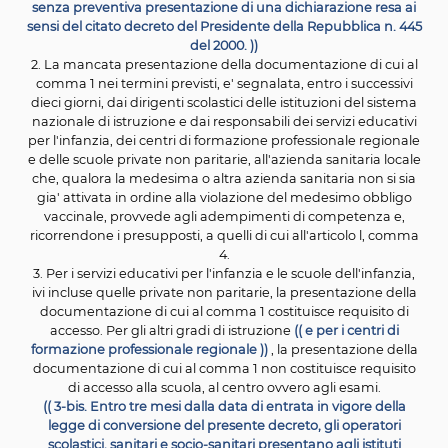
3. Ai fini di cui al comma 2, e' autorizzata la spesa di 
duecentomila per l'anno 2017.
4. Le sanzioni amministrative pecuniarie di cui all'artic
comma 4, sono versate ad apposito capitolo dell' entra
bilancio dello Stato. Il cinquanta per cento dell'importo
acquisito e' riassegnato, per gli anni 2017 e 2018, a ci
degli stati di previsione del Ministero della salute e 
Ministero dell'istruzione, dell'universita' e della ricerca,
fini di cui al comma 2.
Art. 3 Adempimenti vaccinali per l'iscrizione ai servizi ed
per l'infanzia, alle istituzioni del sistema nazionale 
istruzione, ai centri di formazione professionale region
alle scuole private non paritarie
1. I dirigenti scolastici delle istituzioni del sistema nazio
istruzione ed i responsabili dei servizi educativi per l'in
dei centri di formazione professionale regionale e delle
private non paritarie sono tenuti, all'atto dell'iscrizion