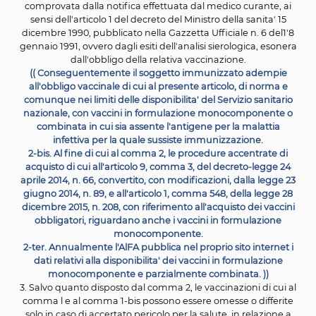
compresa tra zero e
sedici anni, le regioni e le Provi
autonome di Trento e di Bolzano assicurano l'offerta at
gratuita,
in base alle specifiche indicazioni del Calen
vaccinale nazionale relativo a ciascuna coorte di
nascita
vaccinazioni di seguito indicate:
a) anti-meningococcica B;
b) anti-meningococcica C;
c) anti-pneumococcica;
d) anti-rotavirus.
1-quinquies. Entro dieci giorni dalla data di entrata in
della legge di conversione del presente decreto 
successivamente con cadenza semestrale, il
Ministero
salute, sentito l'Istituto superiore di sanita', fornisce ind
operative per
l'attuazione del comma l-quater, anche 
base della verifica dei dati epidemiologici e delle
cope
vaccinali raggiunte, effettuata dalla Commissione pe
monitoraggio dell'attuazione del
decreto del Presiden
Consiglio dei ministri di definizione e aggiornamento dei 
essenziali di
assistenza, istituita con decreto del Ministr
salute 19 gennaio 2017. ))