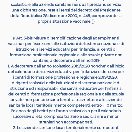
minore di eta' compresa tra zero e sedici anni
(( e del 
straniero non
accompagnato ))
, a richiedere ai geni
esercenti la responsabilita' genitoriale, ai tutori
(( o ai s
affidatari ))
la presentazione di idonea documentaz
comprovante l'effettuazione delle vaccinazioni
((
obblig
))
indicate all'articolo 1,
(( commi 1 e 1-bis ))
, ovvero l'es
l'omissione o il differimento delle stesse in relazione a
previsto dall'articolo 1, commi 2 e 3, o la presentazione
formale richiesta di vaccinazione all'azienda sanitaria 
territorialmente competente, che eseguira' le vaccina
obbligatorie secondo la schedula vaccinale prevista
relazione all'eta', entro la fine dell'anno scolastico,
((
conclusione
del calendario annuale dei servizi educati
l'infanzia e dei corsi per i centri di formazione
professi
regionale ))
. La presentazione della documentazione di
primo periodo deve essere completata entro il termi
scadenza per l'iscrizione. La documentazione compr
l'effettuazione delle vaccinazioni puo' essere sostituita
dichiarazione resa ai sensi del decreto del Presidente 
Repubblica 28 dicembre 2000, n. 445; in tale caso, 