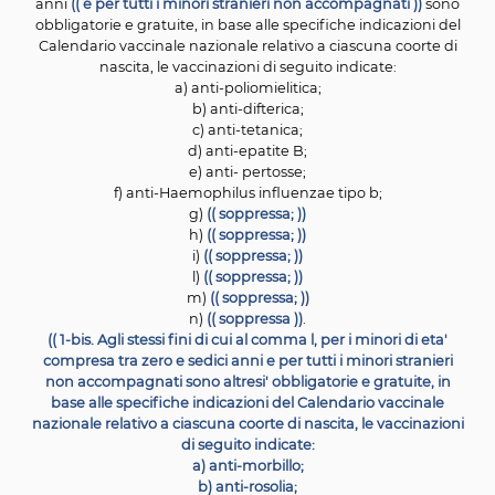
mantenimento di adeguate condizioni di sicurez
epidemiologica in termini di profilassi e di copertu
vaccinale, nonche' di garantire
(( il conseguimento d
obiettivi prioritari del Piano nazionale prevenzione vac
2017/2019, di cui all'intesa sancita dalla
Conferenz
permanente per i rapporti tra lo Stato, le regioni e le p
autonome di Trento e di
Bolzano in data 19 gennaio 2
pubblicato nella Gazzetta Ufficiale n. 41 del 18 febbraio 2
ed il rispetto degli obblighi assunti a livello europeo
internazionale, per i minori di eta' compresa tra zero e 
anni
(( e per tutti i minori stranieri non accompagnati )
obbligatorie e gratuite, in base alle specifiche indicazio
Calendario vaccinale nazionale relativo a ciascuna coo
nascita, le vaccinazioni di seguito indicate:
a) anti-poliomielitica;
b) anti-difterica;
c) anti-tetanica;
d) anti-epatite B;
e) anti- pertosse;
f) anti-Haemophilus influenzae tipo b;