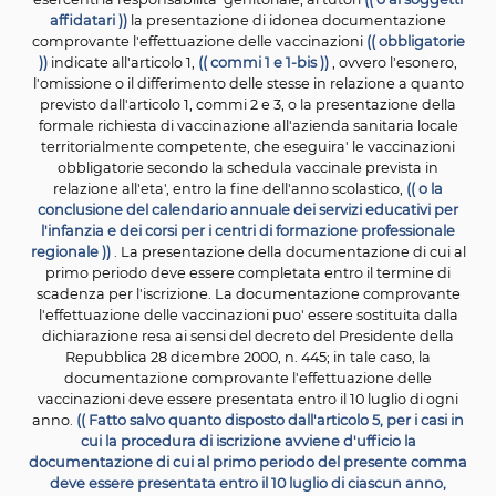
volontaria e consapevole alle vaccinazioni
previste dal
nazionale di prevenzione vaccinale, nonche' per diff
nella popolazione e tra
gli esercenti le professioni sanit
cultura delle vaccinazioni, senza nuovi o maggiori on
carico
della finanza pubblica, da svolgersi anche con
collaborazione dei medici di medicina generale,
dei pe
di libera scelta e dei farmacisti delle farmacie del territ
sentite le rispettive
rappresentanze ordinistiche e 
associazioni di categoria.
1-bis. Ai consultori familiari di cui alla
legge 29 luglio 19
405, e' affidato il compito di diffondere le informazioni r
alle disposizioni
di cui al presente decreto. ))
2. Il Ministero della salute e il Ministero dell'istruzion
dell'universita' e della ricerca, per l'anno scolastico 2017
avviano altresi' iniziative di formazione del personale 
ed educativo nonche' di educazione delle alunne e d
alunni, delle studentesse e degli studenti sui temi d
prevenzione sanitaria e in particolare delle vaccinazi
anche con il coinvolgimento delle associazioni dei geni
delle associazioni di categoria delle professioni sanitari