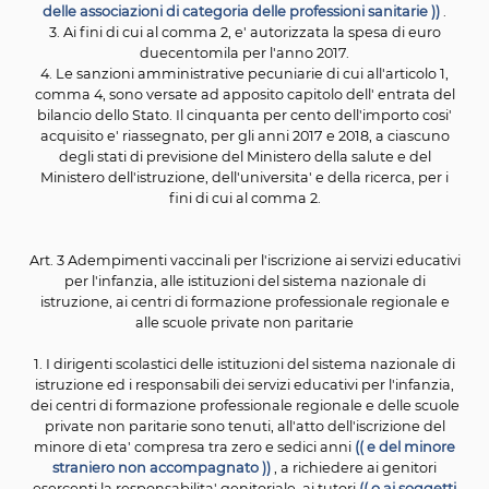
con decreto del Ministro della salute 19 gennaio 2017, veri
rispetto degli obiettivi del Calendario
vaccinale nazion
avvia le misure di competenza atte a garantire la pie
uniforme erogazione
dei livelli essenziali di assistenza 
per i casi di mancata, ritardata o non corretta applicazi
presenza di specifiche condizioni di rischio elevato pe
salute pubblica, il Governo esercita i poteri
sostitutivi, a
dell'articolo 120, secondo comma, della Costituzion
secondo le procedure di
cui all'articolo 8 della legge 5
2003, n. 131. ))
Art. 2 Iniziative di comunicazione e informazione su
vaccinazioni
1. A decorrere dal l° luglio 2017, il Ministero della sal
promuove iniziative di comunicazione e informazi
istituzionale per illustrare e favorire la conoscenza d
disposizioni di cui al presente decreto, ai sensi della l
giugno 2000, n. 150,
(( e per promuovere un'adesio