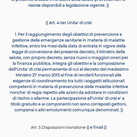
sanitaria non si sia gia'
attivata in ordine alla violazion
medesimo obbligo vaccinale, provvede agli adempime
competenza e, ricorrendone i presupposti, a quello di
all'articolo 1, comma 4.
5. Per i servizi
educativi per l'infanzia e le scuole dell'inf
ivi incluse quelle private non paritarie, la mancat
presentazione della documentazione di cui al comma 
termini previsti comporta la decadenza
dall'iscrizione. 
altri gradi di istruzione e per i centri di formazion
professionale regionale, la
mancata presentazione d
documentazione di cui al comma 3 nei termini previst
determina la
decadenza dall'iscrizione ne' impedisc
partecipazione agli esami. ))
Art. 4 Ulteriori adempimenti delle istituzioni scolastic
educative
1. I minori che si trovano nelle condizioni di cui all'artic
comma 3, sono inseriti, di norma, in classi nelle quali