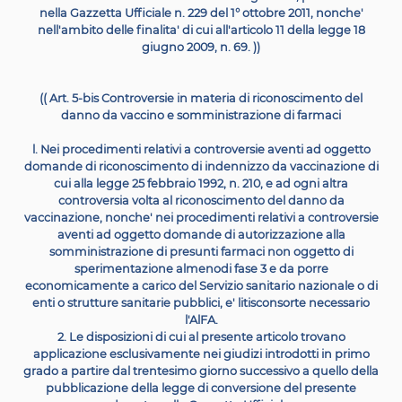
Bolzano, e' istituita presso il Ministero della salute, a
attraverso
il riuso di sistemi informatici o di parte di ess
realizzati da altre amministrazioni sanitarie,
l'anagr
nazionale vaccini, nella quale sono registrati i sogge
vaccinati e da sottoporre a
vaccinazione, i soggetti di
all'articolo 1, commi 2 e 3, del presente decreto, nonche' 
e i tempi
di somministrazione delle vaccinazioni effett
gli eventuali effetti indesiderati.
2. L'anagrafe
nazionale vaccini di cui al comma 1 racco
dati delle anagrafi regionali esistenti, i dati relativi a
notifiche effettuate dal medico curante, ai sensi dell'art
del decreto del Ministro della sanita' 15
dicembre 19
pubblicato nella Gazzetta Ufficiale n. 6 dell'8 gennaio 
nonche' i dati
concernenti gli eventuali effetti indesid
delle vaccinazioni che confluiscono nella rete naziona
farmacovigilanza di cui al decreto del Ministro della sal
aprile 2015, pubblicato nella Gazzetta
Ufficiale n. 143 d
giugno 2015, in attuazione dell'articolo 1, comma 344, 
legge 24
dicembre 2012, n. 228.
3. Agli oneri derivanti dal presente articolo, quantifica
300.000 euro per
l'anno 2018 e 10.000 euro a decorr