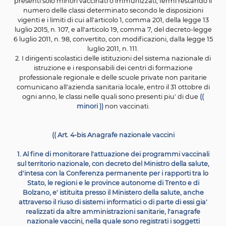
paritarie, a decorrere dall'anno 2019
1. A
decorrere dall'anno scolastico 2019/2020 nonche' dall
del calendario dei servizi educativi per
l'infanzia e dei c
i centri di formazione professionale regionale 2019/202
dirigenti scolastici
delle istituzioni del sistema naziona
istruzione ed i responsabili dei servizi educativi per l'in
dei centri di formazione professionale regionale e delle
private non paritarie sono tenuti a
trasmettere alle az
sanitarie locali territorialmente competenti, entro il 10
l'elenco
degli iscritti per l'anno scolastico o per il cale
successivi di eta' compresa tra zero e sedici anni e
mi
stranieri non accompagnati.
2. Le aziende sanitarie locali territorialmente compet
provvedono a restituire, entro il 10 giugno, gli elenchi di
comma 1, completandoli con l'indicazione
dei soggett
risultano non in regola con gli obblighi vaccinali, che
ricadono nelle condizioni di
esonero, omissione o diffe
delle vaccinazioni in relazione a quanto previsto dall'arti
commi 2
e 3, e che non abbiano presentato formale ric
di vaccinazione all'azienda sanitaria locale
competen