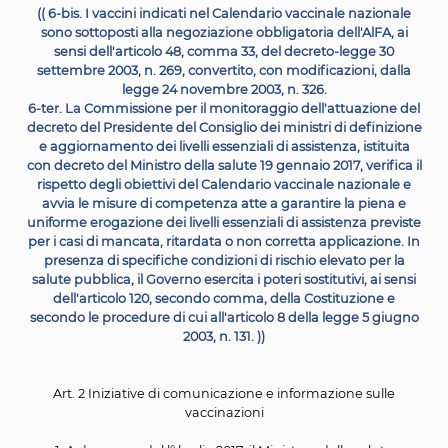
dall'azienda sanitaria locale territorialmente compete
un colloquio al fine di fornire ulteriori informazioni s
vaccinazioni e di sollecitarne
l'effettuazione. In caso
mancata effettuazione delle vaccinazioni di cui ai commi
bis, ))
ai genitori esercenti la responsabilita' genitoriale
tutori
(( o ai soggetti affidatari ai sensi della legge 4 
1983, n. 184, ))
e' comminata la sanzione amministrat
pecuniaria da euro
(( cento ))
a euro
(( cinquecento 
Non incorrono nella sanzione di cui al
(( secondo ))
perio
presente comma i genitori esercenti la responsabili
genitoriale, i tutori
(( e i soggetti affidatari ))
che, a segu
contestazione da parte dell'azienda sanitaria loca
territorialmente competente, provvedano, nel term
indicato nell'atto di contestazione, a far somministrar
minore il vaccino ovvero la prima dose del ciclo vaccina
condizione che il completamento del ciclo previsto 
ciascuna vaccinazione obbligatoria avvenga nel rispett
tempistiche stabilite dalla schedula vaccinale in rela
all'eta'. Per l'accertamento, la contestazione e l'irroga
della sanzione amministrativa si applicano, in qua