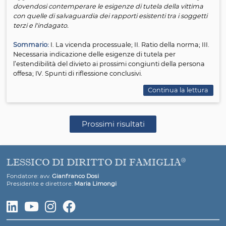
interesse. E ciò in considerazione del fatto che
nell’ordinamento coesistono sia il modello di adozione
fondato sulla radicale recisione dei rapporti con i genitor
biologici, sia modelli che escludono tale requisito e
consentono la conservazione del rapporto, quali le form
adozione disciplinate della L. n. 184 del 1983, artt. 44 e s
in particolare l'art. 44, lett. d
”.
Come vedremo qui di seguito, con la sentenza in quest
Cassazione conferma, riconosce e conclude brillantemen
percorso iniziato quasi venti anni fa in via sperimentale 
Tribunale per i Minorenni di Bari.
Continua la l
Il divieto di avvicinamento di cui all'art. 282-ter c
nota alla sentenza Cassazione Penale, Sez. V, 12
ottobre 2020, n. 28393