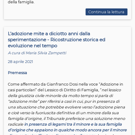
nell’ultimo anno, che appare
necessaria sia per esami
la ragionevolezza e l’applicabilità in concreto al process
famiglia, sia per comodità pratica di lettura, considerata
difficoltà di reperire le norme, spesso inserite all’interno
provvedimenti assai lunghi e di complessa individuazio
“digestione”; tale paragrafo potrà essere utilizzato quin
come una sorta di “codice”, senza che ne sia necessari
preventiva lettura integrale.
Nei successivi paragrafi, sono poi ricostruite le modalità 
trattazione delle udienze disposte con la normativa
emergenziale e ne viene verificata l’applicazione che n
stata fatta in relazione alle varie tipologie di cause del
processo della famiglia; ed infine nell’ultimo paragrafo s
tenta di verificare se alcune delle modalità introdotte 
essere mantenute (con le eventuali modifiche e integra
anche quando l’emergenza sarà terminata, al fine di
garantire una trattazione più rapida ed efficace del pr
della famiglia.
Continua la l