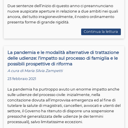
14 apri
A cura dell'avvocata
Maria Silvia Zampetti
Lo status di figlio è stato oggetto di importanti intervent
legislativi che giurisprudenziali negli ultimi quindici anni
forza dell’affermazione dell’unicità dello stato di figlio c
stato il principio ispiratore della riforma della filiazione 2
2013, «tutti i figli hanno lo stesso stato giuridico» (art. 315
civ.), a prescindere dalla loro posizione nella rete dei rap
familiari (art. 74 cod. civ.), nonché dalle situazioni giurid
soggettive del figlio (art. 315-bis cod. civ.).
Due sentenze dell’inizio di questo anno ci preannunci
nuove auspicate aperture in relazione a due ambiti nei 
ancora, del tutto irragionevolmente, il nostro ordiname
presenta forme di grande rigidità.
Continua la l