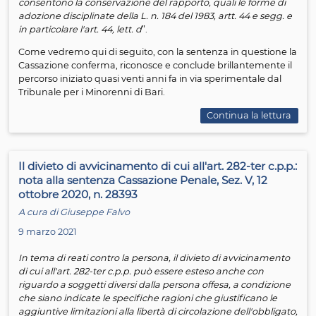
d’origine che appaiono in qualche modo ancora per il 
di un certo significato e di una certa rilevanza
, lasciand
perciò coesistere l
’
intervento mirato all
’
adozione con la
salvaguardia di tali legami. In questi casi all
’
adozione pi
preferisce un
’
adozione in casi particolari, nelle forme del
44 lett. d e si parla di adozione mite
”.
La definizione di adozione mite data da Gianfranco Dos
mette al centro dell’istituto la salvaguardia dei legami af
del minore, è ancora la più precisa ed è stata di recente
ripresa da una sentenza della Corte di Cassazione (Cass.
gennaio 2021, n. 1476): accogliendo il ricorso proposto d
madre biologica avverso la sentenza della Corte di Appe
Ancona di dichiarazione dello stato di adottabilità della f
minorenne, la Corte rileva che
“
il giudice chiamato a de
sullo stato di abbandono del minore, e quindi sulla
dichiarazione di adottabilità, deve accertare
la sussiste
dell'interesse del medesimo a conservare il legame con 
genitori biologici
, pur se deficitari nelle loro capacità
genitoriali, perché l'adozione legittimante costituisce u
"extrema ratio" cui può pervenirsi quando non si ravvisi 