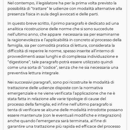
La pandemia e le modalità alternative di tratta
delle udienze: l’impatto sul processo di famiglia
possibili prospettive di riforma
A cura di Maria Silvia Zampetti
23 febbraio 2021
La pandemia ha purtroppo avuto un enorme impatto
sulle udienze del processo civile: inizialmente, nella
concitazione dovuta all’improvvisa emergenza ed al fin
tutelare la salute di magistrati, cancellieri, avvocati e ute
settore, il Governo ha ritenuto di disporre una sospensi
pressoché generalizzata delle udienze (e dei termini
processuali), salvo limitatissime eccezioni.
Nel contempo, il legislatore ha per la prima volta previst
possibilità di “trattare” le udienze con modalità alternati
presenza fisica in aula degli avvocati e delle parti.
In questo breve scritto, il primo paragrafo è dedicato a
analitica ricostruzione delle norme che si sono succedu