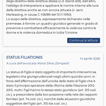
La direttiva è stata pubblicata sulla Gazzetta Ufficiale
dell’Unione Europea del 24.5.2024 ed è quindi entrata i
vigore il ventesimo giorno successivo, cioè il 13.6.2024; 
previsto dall’art. 49 del testo normativo, gli Stati membr
dovranno conformarsi alla direttiva entro il 14.6.2027. Ne
more dell’attuazione, gli Stati hanno, da un lato, l’obbli
non adottare disposizioni che impediscano il raggiun
degli obiettivi della direttiva stessa (c.d. stand-still); dall’a
l’obbligo di interpretare e applicare le norme interne all
della direttiva anche se non ancora attuata (v. sent.
Marleasing, in causa C-106/89 del 13.11.1990).
Lo scopo della direttiva, espressamente dichiarato nelle
premesse, è fornire un quadro giuridico generale in gra
prevenire e combattere efficacemente la violenza contr
donne e la violenza domestica in tutta l’Unione.
Continua la l
STATUS FILIATIONIS