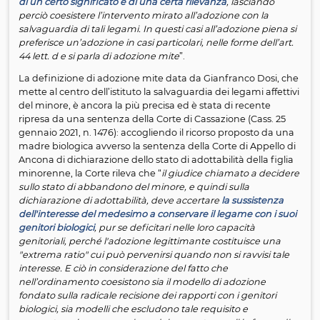
L’adozione mite a diciotto anni dalla
sperimentazione - Ricostruzione storica ed
evoluzione nel tempo
A cura di Maria Silvia Zampetti
28 aprile 2021
Premessa
Come affermato da Gianfranco Dosi nella voce “Adozio
casi particolari” del Lessico di Diritto di Famiglia
, “
nel les
della giustizia civile minorile da molto tempo si parla di
“
adozione mite” per riferirsi a casi in cui, pur in presenza
una situazione che potrebbe evolvere verso l
’
adozione 
e cioè verso la fuoriuscita definitiva di un minore dalla 
famiglia d
’
origine, il Tribunale preferisce una soluzion
radicale
in presenza di legami tra il minore e la sua fami