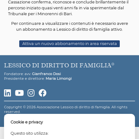
genitoriali, perché l'adozione legittimante costituisce u
"extrema ratio" cui può pervenirsi quando non si ravvisi 
interesse. E ciò in considerazione del fatto che
nell’ordinamento coesistono sia il modello di adozione
fondato sulla radicale recisione dei rapporti con i genitor
biologici, sia modelli che escludono tale requisito e
consentono la conservazione del rapporto, quali le form
adozione disciplinate della L. n. 184 del 1983, artt. 44 e s
in particolare l'art. 44, lett. d
”.
Come vedremo qui di seguito, con la sentenza in quest
Cassazione conferma, riconosce e conclude brillantemen
percorso iniziato quasi venti anni fa in via sperimentale 
Tribunale per i Minorenni di Bari.
Per continuare a visualizzare i contenuti è necessario
un abbonamento a Lessico di diritto di famiglia atti
Attiva un nuovo abbonamento in area riservata