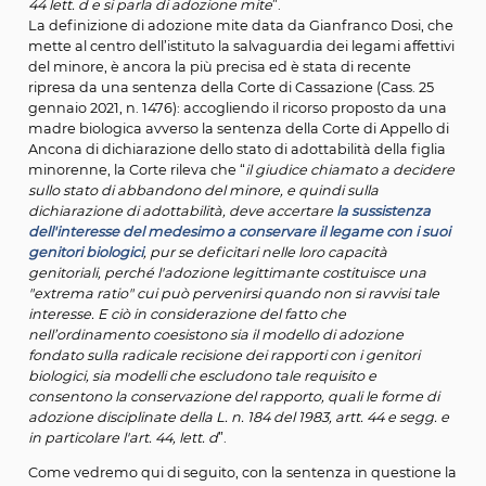
famiglia d
’
origine, il Tribunale preferisce una soluzion
radicale
in presenza di legami tra il minore e la sua fami
d’origine che appaiono in qualche modo ancora per il 
di un certo significato e di una certa rilevanza
, lasciand
perciò coesistere l
’
intervento mirato all
’
adozione con la
salvaguardia di tali legami. In questi casi all
’
adozione pi
preferisce un
’
adozione in casi particolari, nelle forme del
44 lett. d e si parla di adozione mite
”.
La definizione di adozione mite data da Gianfranco Dos
mette al centro dell’istituto la salvaguardia dei legami af
del minore, è ancora la più precisa ed è stata di recente
ripresa da una sentenza della Corte di Cassazione (Cass.
gennaio 2021, n. 1476): accogliendo il ricorso proposto d
madre biologica avverso la sentenza della Corte di Appe
Ancona di dichiarazione dello stato di adottabilità della f
minorenne, la Corte rileva che
“
il giudice chiamato a de
sullo stato di abbandono del minore, e quindi sulla
dichiarazione di adottabilità, deve accertare
la sussiste
dell'interesse del medesimo a conservare il legame con 
genitori biologici
, pur se deficitari nelle loro capacità