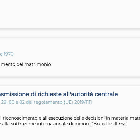
e 1970
oglimento del matrimonio
smissione di richieste all'autorità centrale
7, 29, 80 e 82 del regolamento (UE) 2019/1111
l riconoscimento e all’esecuzione delle decisioni in materia mat
e alla sottrazione internazionale di minori (“Bruxelles II
ter
”)