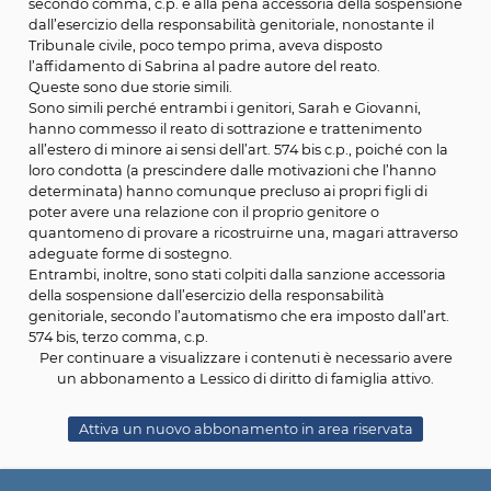
dipendenza, ha seri problemi a gestire la rabbia. Per q
ragione il rapporto con la figlia Sabrina è fortemente
conflittuale e connotato da grandi tensioni. Dopo l’en
episodio aggressivo nei confronti della figlia, Marika si
rendeva irreperibile per circa venti giorni. In quel frang
Giovanni, in accordo con sua figlia Sabrina, decideva di
lasciare la loro casa trasferendosi dal fratello di Giovanni,
Austria, per iniziare una nuova vita. Dopo un breve pro
penale, Giovanni viene condannato alla pena di 4 mesi 
reclusione per aver commesso il reato di cui all’art. 574 b
secondo comma, c.p. e alla pena accessoria della sosp
dall’esercizio della responsabilità genitoriale, nonostante
Tribunale civile, poco tempo prima, aveva disposto
l’affidamento di Sabrina al padre autore del reato.
Queste sono due storie simili.
Sono simili perché entrambi i genitori, Sarah e Giovanni
hanno commesso il reato di sottrazione e tratteniment
all’estero di minore ai sensi dell’art. 574 bis c.p., poiché c
loro condotta (a prescindere dalle motivazioni che l’ha
determinata) hanno comunque precluso ai propri figli 