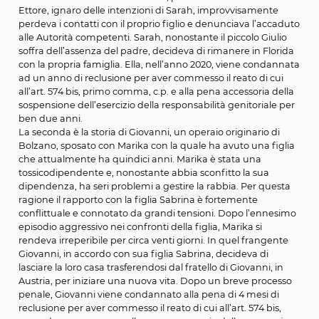
persona offesa, nel relativo processo penale.
La prima è quella di Sarah, una cittadina americana tras
in Italia, madre di Giulio, un neonato di pochi mesi. Il pa
Giulio si chiama Ettore ed è stato legato sentimentalm
Sarah per poco tempo. Sarah, dopo aver perso il lavoro
avendo alcun affetto in Italia, nell’anno 2014 decideva d
trasferirsi nuovamente in Florida, portando con sé Giulio
Ettore, ignaro delle intenzioni di Sarah, improvvisamen
perdeva i contatti con il proprio figlio e denunciava l’a
alle Autorità competenti. Sarah, nonostante il piccolo Gi
soffra dell’assenza del padre, decideva di rimanere in F
con la propria famiglia. Ella, nell’anno 2020, viene con
ad un anno di reclusione per aver commesso il reato di 
all’art. 574 bis, primo comma, c.p. e alla pena accessoria
sospensione dell’esercizio della responsabilità genitoria
ben due anni.
La seconda è la storia di Giovanni, un operaio originario 
Bolzano, sposato con Marika con la quale ha avuto una 
che attualmente ha quindici anni. Marika è stata una
tossicodipendente e, nonostante abbia sconfitto la sua