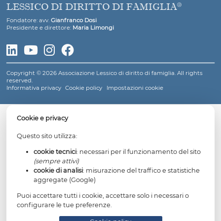
poter avere una relazione con il proprio genitore o
quantomeno di provare a ricostruirne una, magari attr
adeguate forme di sostegno.
Entrambi, inoltre, sono stati colpiti dalla sanzione acces
della sospensione dall’esercizio della responsabilità
genitoriale, secondo l’automatismo che era imposto dall
574 bis, terzo comma, c.p.
Per continuare a visualizzare i contenuti è necessario
un abbonamento a Lessico di diritto di famiglia atti
Attiva un nuovo abbonamento in area riservata
LESSICO DI DIRITTO DI FAMIGLIA
Fondatore: avv.
Gianfranco Dosi
Presidente e direttore:
Maria Limongi