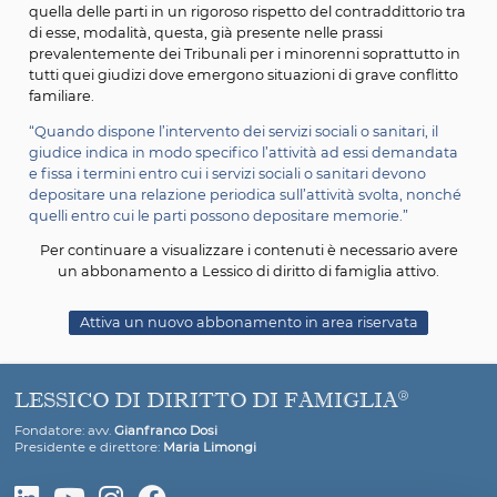
materia di persone, minorenni e famiglie, dando al Giu
un ruolo centrale poiché lo stesso dovrà indicare in mo
specifico le attività da svolgere ed i termini entro i quali t
attività dovranno essere svolte, delimitandone l’ambito 
tal modo, cercando di arginare qualsivoglia iniziativa di
ed evitare mancanze rispetto ai compiti che vengono
assegnati. L’attività dei Servizi stessi viene bilanciata co
quella delle parti in un rigoroso rispetto del contradditto
di esse, modalità, questa, già presente nelle prassi
prevalentemente dei Tribunali per i minorenni soprattu
tutti quei giudizi dove emergono situazioni di grave con
familiare.
“Quando dispone l’intervento dei servizi sociali o sanitari,
giudice indica in modo specifico l’attività ad essi dema
e fissa i termini entro cui i servizi sociali o sanitari devon
depositare una relazione periodica sull’attività svolta, 
quelli entro cui le parti possono depositare memorie.”
Per continuare a visualizzare i contenuti è necessario
un abbonamento a Lessico di diritto di famiglia atti