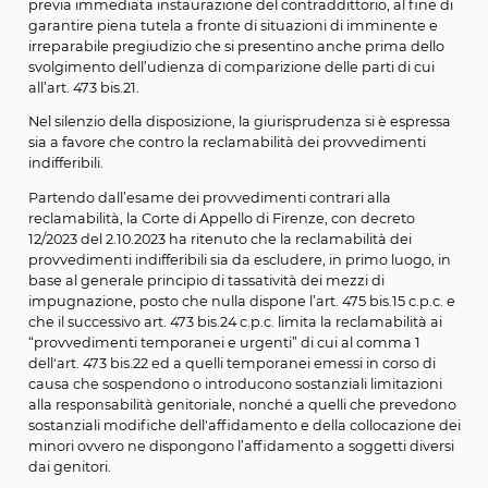
dell’affidamento e della collocazione dei minori ovvero
dispongono l’affidamento a soggetti diversi dai genitori
La disposizione non prevede invece espressamente la
possibilità di reclamare i provvedimenti indifferibili e ur
di cui all’art. 473 bis. 15 e cioè quei provvedimenti resi a
inaudita altera parte
, soggetti a conferma, modifica o 
previa immediata instaurazione del contraddittorio, al f
garantire piena tutela a fronte di situazioni di imminen
irreparabile pregiudizio che si presentino anche prima 
svolgimento dell’udienza di comparizione delle parti di 
all’art. 473 bis.21.
Nel silenzio della disposizione, la giurisprudenza si è es
sia a favore che contro la reclamabilità dei provvedimen
indifferibili.
Partendo dall’esame dei provvedimenti contrari alla
reclamabilità, la Corte di Appello di Firenze, con decreto
12/2023 del 2.10.2023 ha ritenuto che la reclamabilità dei
provvedimenti indifferibili sia da escludere, in primo luo