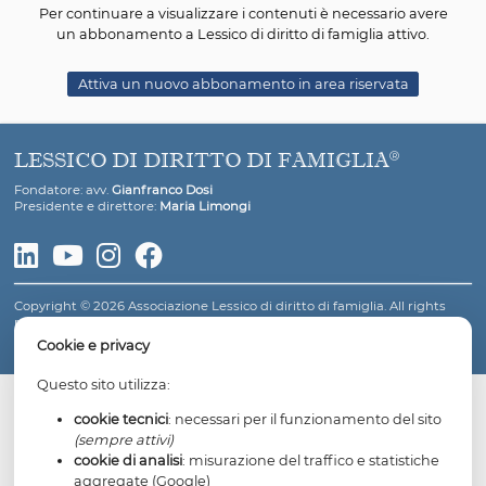
base al generale principio di tassatività dei mezzi di
impugnazione, posto che nulla dispone l’art. 475 bis.15 c.
che il successivo art. 473 bis.24 c.p.c. limita la reclamabili
“provvedimenti temporanei e urgenti” di cui al comma 
dell'art. 473 bis.22 ed a quelli temporanei emessi in cors
causa che sospendono o introducono sostanziali limitaz
alla responsabilità genitoriale, nonché a quelli che pre
sostanziali modifiche dell'affidamento e della collocazi
minori ovvero ne dispongono l’affidamento a soggetti d
dai genitori.
Per continuare a visualizzare i contenuti è necessario
un abbonamento a Lessico di diritto di famiglia atti
Attiva un nuovo abbonamento in area riservata
LESSICO DI DIRITTO DI FAMIGLIA
Fondatore: avv.
Gianfranco Dosi