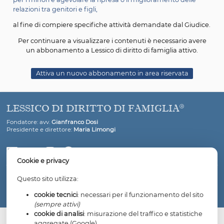
causa,
Su istanza congiunta delle parti possa nominare ai sens
dell’art. 68 c.p.c. uno o più ausiliari, scelti tra gli iscritti all
dei consulenti tecnici d’ufficio, o al di fuori dell’albo se vi
accordo tra le parti, per intervenire sul nucleo familiare 
di superare i conflitti insorti tra le parti stesse, fornire aus
per i minori e agevolare la ripresa o il miglioramento del
relazioni tra genitori e figli,
al fine di compiere specifiche attività demandate dal G
Per continuare a visualizzare i contenuti è necessario
un abbonamento a Lessico di diritto di famiglia atti
Attiva un nuovo abbonamento in area riservata
LESSICO DI DIRITTO DI FAMIGLIA
Fondatore: avv.
Gianfranco Dosi