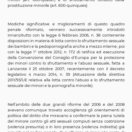
In ordine ai delitti di violenza presunta e indiretta la le
1996 inseriva gli atti sessuali con minorenni nel nuovo ar
quater e abrogava il vecchio art. 530 (corruzione di min
riformulandolo nel nuovo art. 609-quinquies.
Con la legge del 1998, invece, si sanzionavano penal
comportamenti di induzione, favoreggiame
sfruttamento della prostituzione minorile (art. 60
nonché quello di pornografia minorile (art. 600-te
detenzione di materiale pornografico realizzato util
minori (art. 600-quater) e di sfruttamento turistic
prostituzione minorile (art. 600-quinquies).
Modiche significative e miglioramenti di questo 
penale riformato, vennero successivamente intr