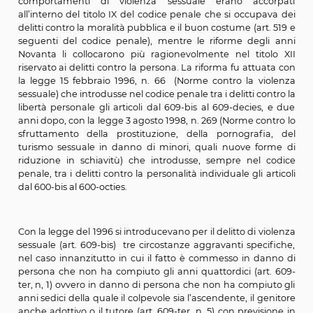
ad altri reati di sfruttamento.
Fu nella seconda metà degli anni Novanta che
completamente riformato in Italia il sistema pen
contrasto alla violenza sessuale. In preced
comportamenti di violenza sessuale erano acc
all’interno del titolo IX del codice penale che si occup
delitti contro la moralità pubblica e il buon costume (art
seguenti del codice penale), mentre le riforme degl
Novanta li collocarono più ragionevolmente nel tito
riservato ai delitti contro la persona. La riforma fu attu
la legge 15 febbraio 1996, n. 66 (Norme contro la v
sessuale) che introdusse nel codice penale tra i delitti co
libertà personale gli articoli dal 609-bis al 609-decies
anni dopo, con la legge 3 agosto 1998, n. 269 (Norme co
sfruttamento della prostituzione, della pornografi
turismo sessuale in danno di minori, quali nuove fo
riduzione in schiavitù) che introdusse, sempre nel 