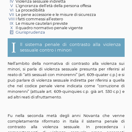
I
Il sistema penale di contrasto alla violenza sessuale
contro i minori
II
Violenza sessuale presunta
III
Atti sessuali tra minorenni
IV
Violenza sessuale indiretta
V
L’ignoranza dell’età della persona offesa
VI
La procedibilità
VII
Le pene accessorie e le misure di sicurezza
VIII
I fatti commessi all’estero
IX
Le misure cautelari previste
X
Il quadro normativo penale vigente
Giurisprudenza
I
Il sistema penale di contrasto alla viol
sessuale contro i minori
Nell’ambito della normativa di contrasto alla viole
minori, si parla di violenza sessuale presunta per rifer
reato di “atti sessuali con minorenni” (art. 609-quater c.p
può parlare di violenza sessuale indiretta per riferirsi a
che nel codice penale viene indicata come “corruzi
minorenni” (attuale art. 609-quinquies c.p. già art. 530 