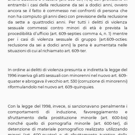
penale, tra i delitti contro la personalità individuale gli 
dal 600-bis al 600-octies.
Con la legge del 1996 si introducevano per il delitto di v
sessuale (art. 609-bis) tre circostanze aggravanti spec
nel caso innanzitutto in cui il fatto è commesso in d
persona che non ha compiuto gli anni quattordici (ar
ter, n, 1) ovvero in danno di persona che non ha compi
anni sedici della quale il colpevole sia l’ascendente, il g
anche adottivo o il tutore (art. 609-ter, n, 5) con previs
entrambi i casi della reclusione da sei a dodici anni,
ancora se il fatto è commesso nei confronti di pers
non ha compiuto gli anni dieci con previsione della rec
da sette a quattrodici anni. Per tutti i delitti di v
sessuale commessi contro minori di età è previ
procedibilità d’ufficio (art. 609-septies comma 4, n. 1)
per i casi di violenza sessuale di gruppo (art.609-
reclusione da sei a dodici anni) la pena è aumentat
situazioni di cui al richiamato art. 609-ter.