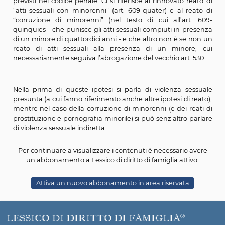
innanzitutto con la legge 6 febbraio 2006, n. 38 con
disposizioni in materia di lotta contro lo sfruttamento s
dei bambini e la pedopornografia anche a mezzo inter
con la legge 1° ottobre 2012, n. 172 di ratifica ed ese
della Convenzione del Consiglio d'Europa per la pro
dei minori contro lo sfruttamento e l'abuso sessuale, 
Lanzarote il 25 ottobre 2007; recentemente con il d
legislativo 4 marzo 2014, n. 39 (Attuazione della di
2011/93/UE relativa alla lotta contro l'abuso e lo sfrut
sessuale dei minori e la pornografia minorile).
Nell’ambito delle due grandi riforme del 2006 e de
avevano comunque trovato accoglienza gli orientame
politica del diritto che miravano a confermare la piena
del minore contro gli atti sessuali compiuti senza cost
(violenza presunta) o in loro presenza (violenza indiret
previsti nel codice penale. Ci si riferisce al rinnovato r
“atti sessuali con minorenni” (art. 609-quater) e al r
“corruzione di minorenni” (nel testo di cui all’art