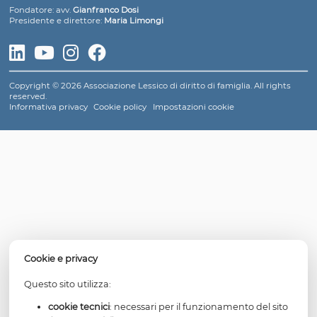
quinquies - che punisce gli atti sessuali compiuti in p
di un minore di quattordici anni - e che altro non è se
reato di atti sessuali alla presenza di un minor
necessariamente seguiva l’abrogazione del vecchio art.
Nella prima di queste ipotesi si parla di violenza s
presunta (a cui fanno riferimento anche altre ipotesi di 
mentre nel caso della corruzione di minorenni (e dei r
prostituzione e pornografia minorile) si può senz’altro 
di violenza sessuale indiretta.
Per continuare a visualizzare i contenuti è necessario
un abbonamento a Lessico di diritto di famiglia atti
Attiva un nuovo abbonamento in area riservata