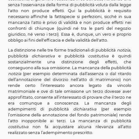
pubblicità. In queste ipotesi, quindi, lo strumento gi
pubblicitario predisposto dall’ordinamento non ha l
generico di assicurare la conoscibilità legale dell’at
quindi è sempre opponibile a tutti), ma proprio 
opponibilità (cioè la possibilità di farlo valere nei confr
determinati terzi). Il mancato assolvimento della pub
rende perciò l’atto inopponibile (nei confronti dei ter
taluni terzi), pur restando valido ed efficace. L’omission
pubblicizzazione
dell’atto, pertanto, in questi casi im
che il fatto possa produrre effetti giuridici nei confro
terzi.
In altre ipotesi ancora (il più noto dei quali è l’iscriz
ipoteca) la funzione della pubblicità è quella, ch
costitutiva,
di garantire l’esistenza in sé dell’atto, nel s
senza l'osservanza della forma di pubblicità voluta dall
l'atto non produce effetti. Qui la pubblicità è req
necessario affinché la fattispecie si perfezioni, sicché
mancanza l'atto è privo di validità e non produce effe
confronti di chiunque (quindi né tra le parti del n
giuridico, né verso i terzi). Essa è, dunque, un vero e 