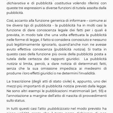
determinati fatti o atti giuridici, dando agli interes
possibilità oggettiva di venirne a conoscenza, in m
assicurare la certezza dei rapporti giuridici.
L’ordinamento giuridico, tuttavia, non attribuis
identica funzione a tutti i tipi esistenti di pubblicità de
giuridici individuando effetti diversi in relazione ai q
parla tradizionalmente di pubblicità
notizia
, di pub
dichiarativa
e di pubblicità
costitutiva
volendo riferi
queste tre espressioni a diverse funzioni di tutela assolt
pubblicità.
Così, accanto alla funzione generica di informare – co
tre diversi tipi di pubblicità - la pubblicità ha in molti 
funzione di dare conoscenza legale dei fatti per i 
prevista, in modo tale che una volta effettuata la pub
nelle forme di legge, il fatto si considera conosciuto e 
può legittimamente ignorarlo, quand'anche non ne 
avuto effettiva conoscenza (pubblicità
notizia
). Si t
questo caso della funzione più ovvia della pubblicità 
tutela delle certezza dei rapporti giuridici. La pub