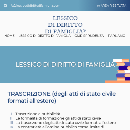
info@lessicodidirittodifamiglia.com
AREA 
LESSICO
DI DIRITTO
DI FAMIGLIA
HOME
LESSICO DI DIRITTO DI FAMIGLIA
GIURISPRUDENZA
P
LESSICO DI DIRITTO DI FAMIGL
T
RASCRIZIONE (degli atti di stato civi
formati all'estero)