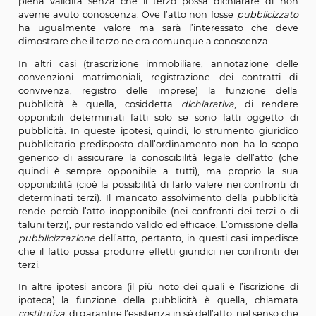
notizia
si limita, perciò, a dare notizia di determinati
senza che la sua omissione impedisca ai medes
produrre i loro effetti giuridici o ne determini l'invalidità.
La trascrizione (degli atti di stato civile) è, appunto, 
mezzi più importanti di pubblicità notizia previsti dalla
Ne sono altri esempi le pubblicazioni matrimoniali (art
l’annotazione a margine dell’atto di nascita di provve
sullo status.
In tutti questi casi l’atto
pubblicizzato
nel modo previ
piena validità senza che il terzo possa dichiarare 
averne avuto conoscenza. Ove l’atto non fosse
pubbli
ha ugualmente valore ma sarà l’interessato ch
dimostrare che il terzo ne era comunque a conoscenza
In altri casi (trascrizione immobiliare, annotazion
convenzioni matrimoniali, registrazione dei contra
convivenza, registro delle imprese) la funzione
pubblicità è quella, cosiddetta
dichiarativa
, di r
opponibili determinati fatti solo se sono fatti ogg