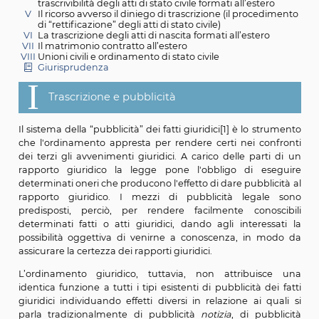
I
Trascrizione e pubblicità
II
Le formalità di formazione gli atti di stato civile
III
La trascrizione degli atti di stato civile formati all’es
IV
La contrarietà all’ordine pubblico come limite di
trascrivibilità degli atti di stato civile formati all’ester
V
Il ricorso avverso il diniego di trascrizione (il proce
di “rettificazione” degli atti di stato civile)
VI
La trascrizione degli atti di nascita formati all’estero
VII
Il matrimonio contratto all’estero
VIII
Unioni civili e ordinamento di stato civile
Giurisprudenza
I
Trascrizione e pubblicità
Il sistema della “pubblicità” dei fatti giuridici[1] è lo s
che l'ordinamento appresta per rendere certi nei co
dei terzi gli avvenimenti giuridici. A carico delle part
rapporto giuridico la legge pone l'obbligo di es
determinati oneri che producono l'effetto di dare pubbli
rapporto giuridico. I mezzi di pubblicità legal
predisposti, perciò, per rendere facilmente conos