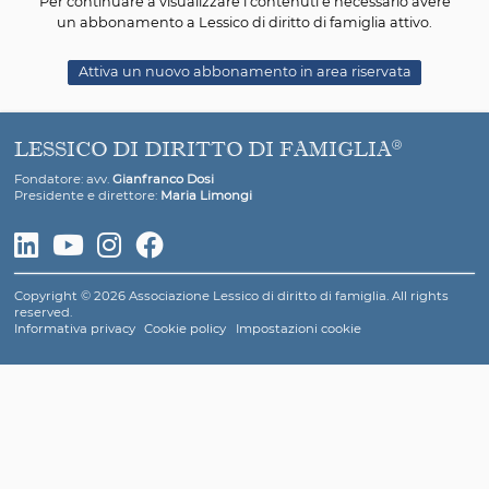
natura ma è l'esito, certo non voluto, delle tecni
rianimazione, procedure altamente sofisticate c
esistevano fino a pochi decenni or sono. La vita biogr
una vita ricca di pensiero, di autocoscienza, di re
umane, di significati, di azioni, di cultura, di ideali, di e
di sentimenti. È la vita dinamicamente intesa che si 
che si trasforma. Ecco, quindi, la necessità del tes
biologico compilato per tempo, quando, grazie alla 
capacità di intendere e di volere, possiamo esprime
vogliamo o se non vogliamo essere sottoposti a dete
cure. Anche la Società italiana di cure palliative ritiene
DAT non possono non essere vincolanti per il medico, 
di una vera alleanza terapeutica, in cui il medico pro
cura, in scienza e coscienza, ma non la impone. Al mal
ultima analisi, spetta la scelta. La legge sul test
biologico, che oggi esaminiamo, rende giustizia a ch
sopravvivere anche in stato vegetativo e a chi questo r
Ogni cittadino è libero di esprimere finalmente per t
proprie DAT ed avere la certezza che verranno rispe
Legalizzare il testamento biologico rende tutti più u