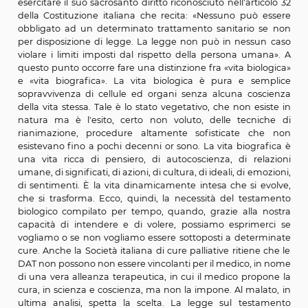
trattamenti sanitari, ivi comprese la nutrizione artifi
l’idratazione artificiale.
b) il dovere del medico di adoperarsi sempre per allev
sofferenze del paziente senza però accanimento terape
c) il diritto del minore e dell’incapace di ricev
informazioni adeguate a poter esprimere la sua volon
se il consenso o il dissenso restano di comp
dell’esercente la responsabilità genitoriale o del tutore.
d) il diritto di ogni persona maggiorenne capace di in
e di volere di esprimere,in previsione di un'eventuale
incapacità di autodeterminarsi, convinzioni e pref
vincolanti (DAT: disposizioni anticipate di trattam
rispetto ad eventuali trattamenti sanitari futuri, e di i
un suo fiduciario;
e) il diritto alla pianificazione condivisa con i medici dell
[1]cfr testo in appendice