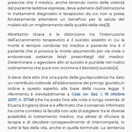
differenza con le pratiche di eutanasia? Ebbene 
nuova legge non legalizza affatto l’eutanasia che r
quanto meno nel nostro ordinamento una pr
inaccettabile sul piano etico e giuridico. L’eutanasia è l
o l’omissione finalizzata a provocare la morte di una 
per evitarne il dolore e alleviarne la sofferenza. Il fa
anche l’effetto dell’interruzione dell’alimentazione arti
sia la morte del paziente non deve creare confusion
l’interruzione dei trattamenti di nutrizione o idra
artificiale si pone fine all’ accanimento terapeutico
verifica quando nell’iter clinico di un paziente in con
critiche o di un malato terminale l’impiego di trat
medici intensivi ne prolunga solo l’agonia senza dete
alcun considerevole beneficio per le sue condizioni di s
senza migliorare la qualità della sua vita; inso
trattamento sproporzionato al beneficio che ne t
paziente. L’art. 16 del codice deontologico dei 
(riservato proprio all’accanimento diagnostico-terap
prescrive che il medico, anche tenendo conto della 
del paziente laddove espressa, deve astenersi dall’osti