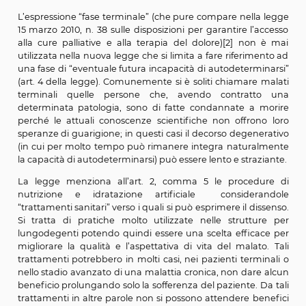
(con un consenso o un dissenso informato) in relazion
determinato trattamento.
Benché la legge si occupi anche di ridefinire compiu
i principi che già erano applicati in tema di “co
informato”, non c’è dubbio che il contenuto per così d
“eversivo” della legge stia proprio nella disciplina del 
dell’individuo ad indicare anticipatamente l’insiem
volontà finalizzate a regolamentare la fase terminal
sua vita nell’eventuale periodo più o meno lu
incoscienza che precede il momento inevitabile della m
L’espressione “fase terminale” (che pure compare nell
15 marzo 2010, n. 38 sulle disposizioni per garantire l’
alla cure palliative e alla terapia del dolore)[2] no
utilizzata nella nuova legge che si limita a fare riferim
una fase di “eventuale futura incapacità di autodeterm
(art. 4 della legge). Comunemente si è soliti chiamare
terminali quelle persone che, avendo contrat
determinata patologia, sono di fatte condannate a 
perché le attuali conoscenze scientifiche non offro