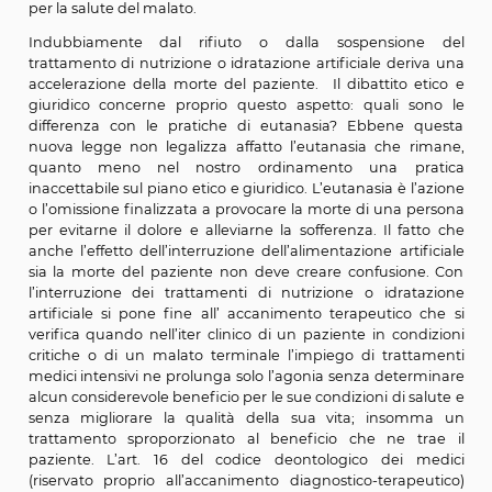
speranze di guarigione; in questi casi il decorso degen
(in cui per molto tempo può rimanere integra natura
la capacità di autodeterminarsi) può essere lento e stra
La legge menziona all’art. 2, comma 5 le proced
nutrizione e idratazione artificiale consider
“trattamenti sanitari” verso i quali si può esprimere il di
Si tratta di pratiche molto utilizzate nelle strutt
lungodegenti potendo quindi essere una scelta effic
migliorare la qualità e l’aspettativa di vita del malat
trattamenti potrebbero in molti casi, nei pazienti term
nello stadio avanzato di una malattia cronica, non dar
beneficio prolungando solo la sofferenza del paziente. 
trattamenti in altre parole non si possono attendere b
per la salute del malato.
Indubbiamente dal rifiuto o dalla sospensio
trattamento di nutrizione o idratazione artificiale der
accelerazione della morte del paziente. Il dibattito 
giuridico concerne proprio questo aspetto: quali s