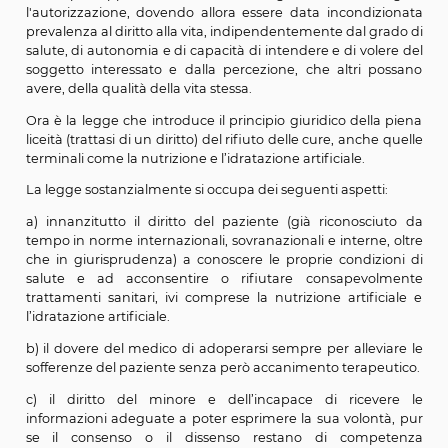
tutte le fasi della vita, anche in quella terminale. La s
ha deciso che ove il malato giaccia da moltissimi anni i
vegetativo permanente, con conseguente radicale inc
di rapportarsi al mondo esterno, e sia tenuto artificialm
vita mediante un sondino nasogastrico che provvede a
nutrizione ed idratazione, su richiesta del tutore 
rappresenta, e nel contraddittorio con il curatore speci
giudice può autorizzare la disattivazione di tale p
sanitario (fatta salva l'applicazione delle misure su
dalla scienza e dalla pratica medica nell'interes
paziente), in presenza dei seguenti presupposti: (a) qu
condizione di stato vegetativo sia, in base ad un r
apprezzamento clinico, irreversibile e non vi sia
fondamento medico, secondo gli standard scien
riconosciuti a livello internazionale, che lasci supp
benché minima possibilità di un qualche, sia pure f
recupero della coscienza e di ritorno ad una percezi
mondo esterno; e (b) sempre che tale istanza sia re
espressiva, in base ad elementi di prova chiari, un
convincenti, della voce del paziente medesimo, tratt