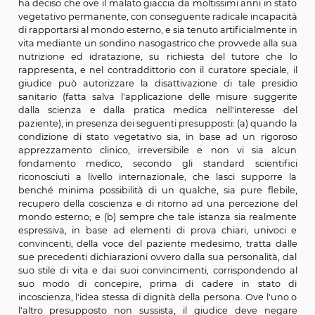
in trattamenti diagnostici e terapeutici da cui non s
fondatamente attendere un beneficio per la salu
malato e/o un miglioramento della qualità della vita[3].
Altrettanto chiara è la distinzione tra l’interr
dell’accanimento terapeutico e il suicidio assistito in
morte è sempre condivisa tra medico e paziente m
paziente che si provoca la morte assumendo per via 
endovenosa sostanze letali prescrittegli dal m
Determinare o agevolare altri al suicidio è punibile nel
ordinamento che pure non incrimina il (tentato) suicidio
Si deve dare atto che una parte della giurisprudenza 
un contributo notevole all’elaborazione dei principi giuri
ordine a questo aspetto, alla base della nuova leg
riferimento è inevitabilmente a
Cass. civ. Sez. I, 16 
2007, n. 21748
(che ha posto fine alla nota e lunga vic
Eluana Englaro) dove si è affermato che il consenso in
ha come correlato la facoltà non solo di scegliere tra le 
possibilità di trattamento medico, ma altresì di rifiu
terapia e di decidere consapevolmente di interrompe