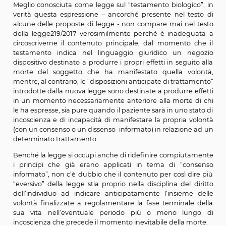
31 gennaio 2018.
Già alcune proposte di legge erano state presentate ne
della XV legislatura (dal 2006 al 2008). Ne seguirono altr
XVI legislatura (dal 2008 al 2013). E’ solo, però, nel cors
XVII legislatura (dal 2013 al 2018) che i progetti hann
una discussione definitiva nelle sedi parlamentari.
Meglio conosciuta come legge sul “testamento biologi
verità questa espressione – ancorché presente nel t
alcune delle proposte di legge - non compare mai ne
della legge219/2017 verosimilmente perché è inadeg
circoscriverne il contenuto principale, dal momento
testamento indica nel linguaggio giuridico un n
dispositivo destinato a produrre i propri effetti in segui
morte del soggetto che ha manifestato quella vo
mentre, al contrario, le “disposizioni anticipate di tratt
introdotte dalla nuova legge sono destinate a produrre 
in un momento necessariamente anteriore alla morte 
le ha espresse, sia pure quando il paziente sarà in uno s
incoscienza e di incapacità di manifestare la propria 