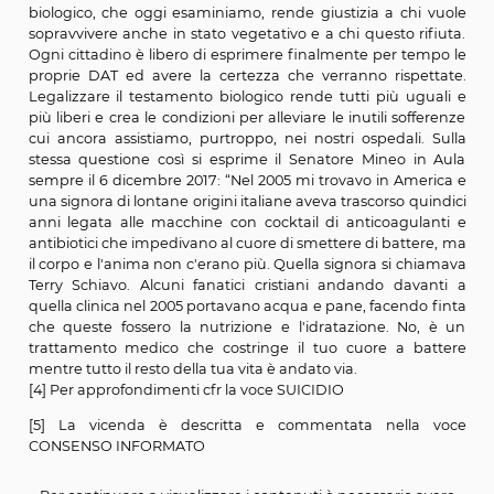
[2] Il testo della legge 15 marzo 2010, n. 38 è in appendic
[3]
Sulla differenza tra eutanasia e interruzio
trattamento terapeutico si riporta parte dell’interve
Senatore Albano in Aula durante la discussione sulla leg
dicembre 2017: “Si è spesso parlato di Piergiorgio Wel
di colui che chiedeva l'eutanasia. Non è vero. N
eutanasia chiedere di sospendere la respirazione artifici
essere staccato dalla macchina che lo faceva respira
chiedere una interruzione di terapia, non era eutanas
volere esercitare il suo diritto di rifiutare l'acca
terapeutico venendo sottoposto a cure forzate. Era 
esercitare il suo sacrosanto diritto riconosciuto nell'arti
della Costituzione italiana che recita: «Nessuno può
obbligato ad un determinato trattamento sanitario 
per disposizione di legge. La legge non può in ness
violare i limiti imposti dal rispetto della persona um
questo punto occorre fare una distinzione fra «vita bio
e «vita biografica». La vita biologica è pura e se
sopravvivenza di cellule ed organi senza alcuna cos
della vita stessa. Tale è lo stato vegetativo, che non es