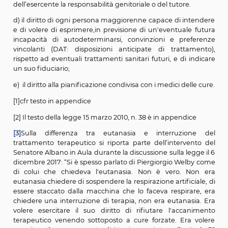
sue precedenti dichiarazioni ovvero dalla sua personali
suo stile di vita e dai suoi convincimenti, corrispond
suo modo di concepire, prima di cadere in st
incoscienza, l'idea stessa di dignità della persona. Ove 
l'altro presupposto non sussista, il giudice deve 
l'autorizzazione, dovendo allora essere data incondi
prevalenza al diritto alla vita, indipendentemente dal g
salute, di autonomia e di capacità di intendere e di vol
soggetto interessato e dalla percezione, che altri 
avere, della qualità della vita stessa.
Ora è la legge che introduce il principio giuridico dell
liceità (trattasi di un diritto) del rifiuto delle cure, anch
terminali come la nutrizione e l’idratazione artificiale.
La legge sostanzialmente si occupa dei seguenti aspett
a) innanzitutto il diritto del paziente (già riconosc
tempo in norme internazionali, sovranazionali e interne
che in giurisprudenza) a conoscere le proprie condiz
salute e ad acconsentire o rifiutare consapevo