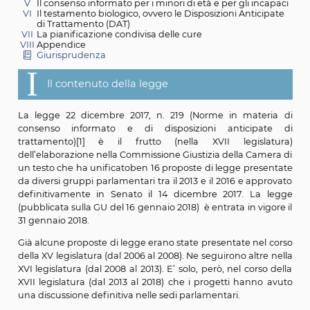
I
Il contenuto della legge
II
Il consenso informato.
III
Terapia del dolore e accanimento terapeutico
IV
Il diritto a rifiutare le cure
V
Il consenso informato per i minori di età e per gli in
VI
Il testamento biologico, ovvero le Disposizioni Antic
di Trattamento (DAT)
VII
La pianificazione condivisa delle cure
VIII
Appendice
Giurisprudenza
I
Il contenuto della legge
La legge 22 dicembre 2017, n. 219 (Norme in mate
consenso informato e di disposizioni anticip
trattamento)[1] è il frutto (nella XVII legisl
dell’elaborazione nella Commissione Giustizia della Ca
un testo che ha unificatoben 16 proposte di legge pre
da diversi gruppi parlamentari tra il 2013 e il 2016 e ap
definitivamente in Senato il 14 dicembre 2017. La
(pubblicata sulla GU del 16 gennaio 2018) è entrata in vi