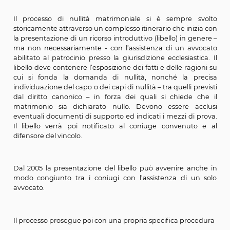
nullità.
Con la morte di uno dei coniugi si estingue il matrimoni
linea generale, il diritto ad impugnarlo, tranne 
questione circa la validità o meno del matrimon
pregiudiziale in altra controversia da decidere nello
ambito ecclesiastico oppure statale (ad esempi
accertare lo stato familiare o diritti ereditari). Qualora,
una delle due parti muoia durante lo svolgimen
processo, questo si sospende finché l’erede del def
chiunque vi abbia interesse non provveda a riassum
causa.
Il processo di nullità matrimoniale si è sempre 
storicamente attraverso un complesso itinerario che ini
la presentazione di un ricorso introduttivo (libello) in g
ma non necessariamente - con l’assistenza di un av