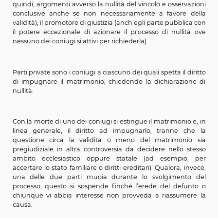
produce effetti giuridici
ex nunc
e cioè dal momento
rescissione come nel caso della dispensa dal matrimon
e non consumato oppure del divorzio pronun
nell’ordinamento dello Stato.
Intervengono nel processo di nullità matrimoniale con 
competenze specifiche, più soggetti: il giudice, il difens
vincolo (che rappresenta la parte pubblica chiam
assolvere alla funzione di difesa del matrimonio e pr
quindi, argomenti avverso la nullità del vincolo e osser
conclusive anche se non necessariamente a favore
validità), il promotore di giustizia (anch’egli parte pubbl
il potere eccezionale di azionare il processo di null
nessuno dei coniugi si attivi per richiederla).
Parti private sono i coniugi a ciascuno dei quali spetta il
di impugnare il matrimonio, chiedendo la dichiarazi