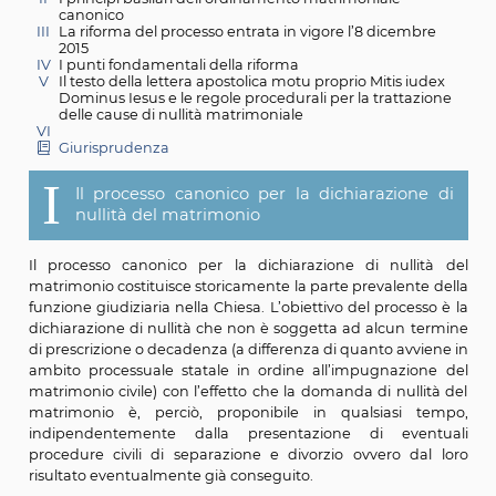
I
Il processo canonico per la dichiarazione di nullità d
matrimonio
II
I principi basilari dell’ordinamento matrimoniale
canonico
III
La riforma del processo entrata in vigore l’8 dicem
2015
IV
I punti fondamentali della riforma
V
Il testo della lettera apostolica motu proprio Mitis i
Dominus Iesus e le regole procedurali per la tratta
delle cause di nullità matrimoniale
VI
Giurisprudenza
I
Il processo canonico per la dichiarazion
nullità del matrimonio
Il processo canonico per la dichiarazione di nulli
matrimonio costituisce storicamente la parte prevalent
funzione giudiziaria nella Chiesa. L’obiettivo del proces
dichiarazione di nullità che non è soggetta ad alcun 