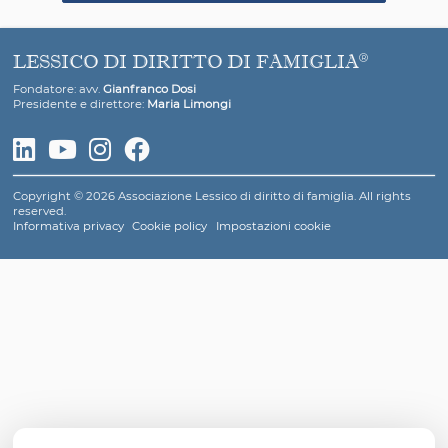
Il presidente designato, dopo aver preliminarmente ver
la competenza del tribunale e la fondatezza e ritualit
domanda decreta l’accettazione del libello, notifican
provvedimento alla parte attrice, alla parte convenu
difensore del vincolo, con invito a comparire in tribunal
un determinato termine, per quella la preliminare u
denominata “contestazione della lite”, nella quale d
l’oggetto della controversia: ossia determinare il capo o
di nullità su cui dovrà essere svolta la successiva i
processuale, secondo la domanda della parte attric
eventuali controdeduzioni della parte convenuta. I
preliminare udienza possono intervenire solo gli avvo
rappresentanza delle parti in causa, che abbiano da 
ricevuto regolare mandato. Assolti, quindi, tali ademp
inizia la fase istruttoria della causa, la quale segna l’ef
apertura dello svolgimento del processo.
Per continuare a visualizzare i contenuti è necessario
un abbonamento a Lessico di diritto di famiglia atti