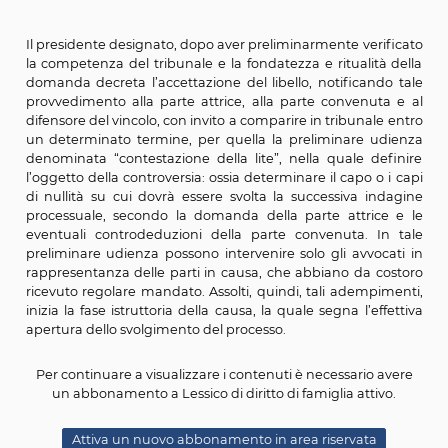
abilitato al patrocinio presso la giurisdizione ecclesiast
libello deve contenere l’esposizione dei fatti e delle rag
cui si fonda la domanda di nullità, nonché la p
individuazione del capo o dei capi di nullità – tra quelli 
dal diritto canonico – in forza dei quali si chiede
matrimonio sia dichiarato nullo. Devono essere a
eventuali documenti di supporto ed indicati i mezzi di
Il libello verrà poi notificato al coniuge convenut
difensore del vincolo.
Dal 2005 la presentazione del libello può avvenire a
modo congiunto tra i coniugi con l’assistenza di u
avvocato.
Il processo prosegue poi con una propria specifica pro