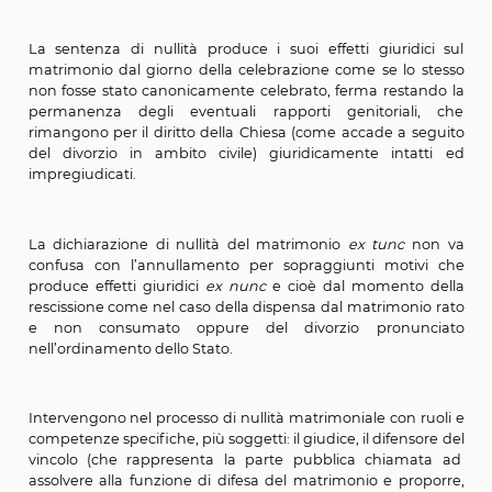
di prescrizione o decadenza (a differenza di quanto avv
ambito processuale statale in ordine all’impugnazio
matrimonio civile) con l’effetto che la domanda di null
matrimonio è, perciò, proponibile in qualsiasi 
indipendentemente dalla presentazione di eve
procedure civili di separazione e divorzio ovvero d
risultato eventualmente già conseguito.
La sentenza di nullità produce i suoi effetti giurid
matrimonio dal giorno della celebrazione come se lo
non fosse stato canonicamente celebrato, ferma rest
permanenza degli eventuali rapporti genitorial
rimangono per il diritto della Chiesa (come accade a 
del divorzio in ambito civile) giuridicamente inta
impregiudicati.
La dichiarazione di nullità del matrimonio
ex tunc
n
confusa con l’annullamento per sopraggiunti moti