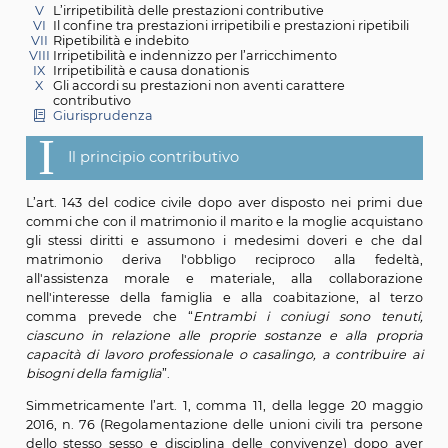
II
L’uguaglianza del lavoro professionale e di quello
casalingo
III
Obbligazioni giuridiche ed obbligazioni naturali
IV
Contratti di convivenza e modalità di contribuzione
necessità della vita comune
V
L’irripetibilità delle prestazioni contributive
VI
Il confine tra prestazioni irripetibili e prestazioni ripe
VII
Ripetibilità e indebito
VIII
Irripetibilità e indennizzo per l’arricchimento
IX
Irripetibilità e causa donationis
X
Gli accordi su prestazioni non aventi carattere
contributivo
Giurisprudenza
I
Il principio contributivo
L’art. 143 del codice civile dopo aver disposto nei pr
commi che con il matrimonio il marito e la moglie acq
gli stessi diritti e assumono i medesimi doveri e c
matrimonio deriva l'obbligo reciproco alla fe
all'assistenza morale e materiale, alla collabor
nell'interesse della famiglia e alla coabitazione, a