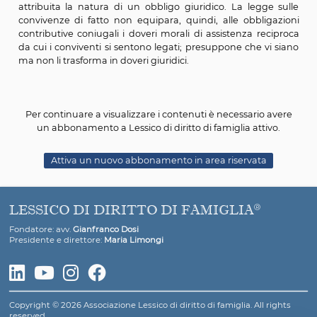
stabilmente da legami affettivi di coppia e di rec
assistenza morale e materiale, non vincolate da rapp
parentela, affinità o adozione, da matrimonio o da un
civile
”.
Il nostro sistema giuridico prevede, perciò, un’obbli
contributiva a carico dei coniugi (tenuti a contrib
bisogni della famiglia) e delle parti dell’unione civile (t
contribuire ai bisogni comuni) e presuppone t
conviventi di fatto l’esistenza di vincoli “
di reciproca ass
morale e materiale
” ai quali non viene espress
attribuita la natura di un obbligo giuridico. La legg
convivenze di fatto non equipara, quindi, alle obbli
contributive coniugali i doveri morali di assistenza re
da cui i conviventi si sentono legati; presuppone che v
ma non li trasforma in doveri giuridici.
Per continuare a visualizzare i contenuti è necessario