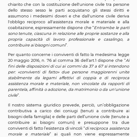
comma prevede che “
Entrambi i coniugi sono t
ciascuno in relazione alle proprie sostanze e alla 
capacità di lavoro professionale o casalingo, a contrib
bisogni della famiglia
”.
Simmetricamente l’art. 1, comma 11, della legge 20 
2016, n. 76 (Regolamentazione delle unioni civili tra 
dello stesso sesso e disciplina delle convivenze) do
chiarito che con la costituzione dell'unione civile tra 
dello stesso sesso le parti acquistano gli stessi di
assumono i medesimi doveri e che dall'unione civile
l'obbligo reciproco all'assistenza morale e materiale
coabitazione, espressamente dispone che “
Entrambe l
sono tenute, ciascuna in relazione alle proprie sostanze
propria capacità di lavoro professionale e casali
contribuire ai bisogni comuni
”.
Per quanto concerne i conviventi di fatto la medesim
20 maggio 2016, n. 76 al comma 36 dell’art.1 dispone 
fini delle disposizioni di cui ai commi da 37 a 67 si in
per: «conviventi di fatto» due persone maggiorenni