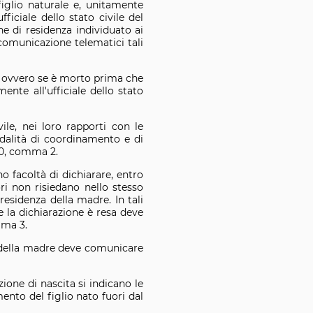
iglio naturale e, unitamente
ufficiale dello stato civile del
ne di residenza individuato ai
 comunicazione telematici tali
to ovvero se è morto prima che
ente all'ufficiale dello stato
ivile, nei loro rapporti con le
modalità di coordinamento e di
 10, comma 2.
o facoltà di dichiarare, entro
ri non risiedano nello stesso
residenza della madre. In tali
e la dichiarazione è resa deve
mma 3.
 o della madre deve comunicare
zione di nascita si indicano le
ento del figlio nato fuori dal