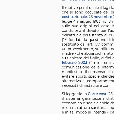
Il motivo per il quale il legis
che si sono occupate del bila
costituzionale, 25 novembre 
legge 4 maggio 1983, n. 184 n
sulle sue origini nel caso 
condiziona il divieto per l'a
dell'attuale persistenza di q
(“E’ fondata la questione di
sostituito dall'art. 177, com
un procedimento, stabilito dal
madre - che abbia dichiarato 
su richiesta del figlio, ai fi
febbraio 2003
(“In materia d
comunicazione delle informa
manifestato il consenso alla 
evitare aborti, specie clande
alternativa ai comportamenti
necessità di instaurare con i
Si legge sia in
Corte cost. 25
il sistema garantisce i diri
economico o sociale abbia dec
in una struttura sanitaria a
e in tal modo si intende - da