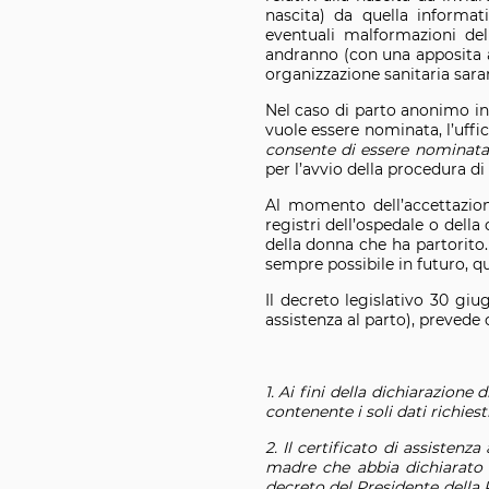
nascita) da quella informat
eventuali malformazioni del 
andranno (con una apposita at
organizzazione sanitaria saran
Nel caso di parto anonimo in s
vuole essere nominata, l’uffic
consente di essere nominata
per l’avvio della procedura di 
Al momento dell’accettazione
registri dell’ospedale o dell
della donna che ha partorito. 
sempre possibile in futuro, qu
Il decreto legislativo 30 giu
assistenza al parto), prevede
1. Ai fini della dichiarazione
contenente i soli dati richiesti
2. Il certificato di assistenz
madre che abbia dichiarato d
decreto del Presidente della 