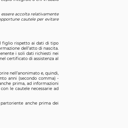
uò essere accolta relativamente
 opportune cautele per evitare
iglio rispetto ai dati di tipo
rmazione dell’atto di nascita.
nente i soli dati richiesti nei
el certificato di assistenza al
orire nell’anonimato e, quindi,
 cento anni (secondo comma) -
 anche prima, ad informazioni
 con le cautele necessarie ad
la partoriente anche prima dei