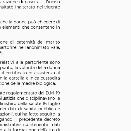
iarazione di nascita - l’inciso
nsitato inalterato nel vigente
a che la donna può chiedere di
re elementi che consentano in
ione di paternità del marito
artorire nell’anonimato vale,
].
relativi alla partoriente sono
ppunto, la volontà della donna
 certificato di assistenza al
la cartella clinica custodita
zione della madre biologica.
ente regolamentato dal D.M. 19
Giustizia che disciplinavano le
nistero della salute 16 luglio
 dei dati di sanità pubblica e
azioni", cui ha fatto seguito la
rogando il precedente decreto
inistrativa (contenente i dati
to alla formazione dell’atto di