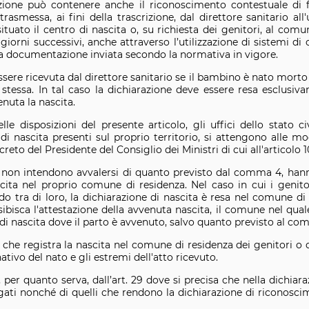
azione può contenere anche il riconoscimento contestuale di f
trasmessa, ai fini della trascrizione, dal direttore sanitario all'
ituato il centro di nascita o, su richiesta dei genitori, al comu
giorni successivi, anche attraverso l’utilizzazione di sistemi di
lla documentazione inviata secondo la normativa in vigore.
ssere ricevuta dal direttore sanitario se il bambino è nato mor
 stessa. In tal caso la dichiarazione deve essere resa esclusivam
nuta la nascita.
elle disposizioni del presente articolo, gli uffici dello stato c
i di nascita presenti sul proprio territorio, si attengono alle 
eto del Presidente del Consiglio dei Ministri di cui all'articolo
 se non intendono avvalersi di quanto previsto dal comma 4, hann
ascita nel proprio comune di residenza. Nel caso in cui i genito
 tra di loro, la dichiarazione di nascita è resa nel comune di 
esibisca l'attestazione della avvenuta nascita, il comune nel qual
 di nascita dove il parto è avvenuto, salvo quanto previsto al co
vile che registra la nascita nel comune di residenza dei genitori
tivo del nato e gli estremi dell'atto ricevuto.
per quanto serva, dall’art. 29 dove si precisa che nella dichiara
gati nonché di quelli che rendono la dichiarazione di riconoscim