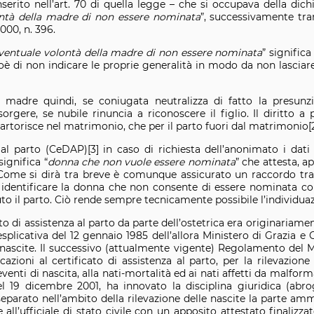
nserito nell’art. 70 di quella legge – che si occupava della dich
ontà della madre di non essere nominata
”, successivamente tra
000, n. 396.
eventuale volontà della madre di non essere nominata
” signific
ioè di non indicare le proprie generalità in modo da non lascia
 madre quindi, se coniugata neutralizza di fatto la presunz
gere, se nubile rinuncia a riconoscere il figlio. Il diritto a p
partorisce nel matrimonio, che per il parto fuori dal matrimonio[2
 al parto (CeDAP)[3] in caso di richiesta dell’anonimato i dati 
significa “
donna che non vuole essere nominata
” che attesta, a
 Come si dirà tra breve è comunque assicurato un raccordo tra il
a identificare la donna che non consente di essere nominata con 
to il parto. Ciò rende sempre tecnicamente possibile l’individua
to di assistenza al parto da parte dell’ostetrica era originariam
esplicativa del 12 gennaio 1985 dell’allora Ministero di Grazia e 
 nascite. Il successivo (attualmente vigente) Regolamento del Mi
cazioni al certificato di assistenza al parto, per la rilevazione
i eventi di nascita, alla nati-mortalità ed ai nati affetti da malform
del 19 dicembre 2001, ha innovato la disciplina giuridica (ab
separato nell’ambito della rilevazione delle nascite la parte amm
re all’ufficiale di stato civile con un apposito attestato finalizza