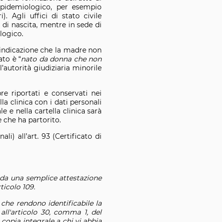
 epidemiologico, per esempio
. Agli uffici di stato civile
 di nascita, mentre in sede di
logico.
 l’indicazione che la madre non
ato è “
nato da donna che non
l’autorità giudiziaria minorile
re riportati e conservati nei
a clinica con i dati personali
e e nella cartella clinica sarà
e che ha partorito.
i) all’art. 93 (Certificato di
to da una semplice attestazione
rticolo 109.
i che rendono identificabile la
all'articolo 30, comma 1, del
copia integrale a chi vi abbia