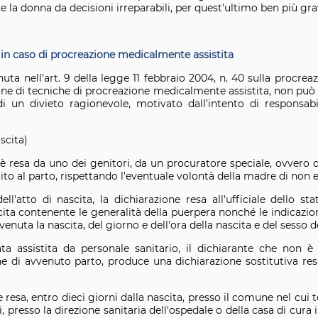
iere la donna da decisioni irreparabili, per quest'ultimo ben più gra
 in caso di procreazione medicalmente assistita
uta nell’art. 9 della legge 11 febbraio 2004, n. 40 sulla procreaz
ione di tecniche di procreazione medicalmente assistita, non può
i un divieto ragionevole, motivato dall’intento di responsabi
ascita)
a è resa da uno dei genitori, da un procuratore speciale, ovvero 
tito al parto, rispettando l'eventuale volontà della madre di non
ell'atto di nascita, la dichiarazione resa all'ufficiale dello s
cita contenente le generalità della puerpera nonché le indicazio
venuta la nascita, del giorno e dell'ora della nascita e del sesso 
ta assistita da personale sanitario, il dichiarante che non è
ne di avvenuto parto, produce una dichiarazione sostitutiva resa 
 resa, entro dieci giorni dalla nascita, presso il comune nel cui t
i, presso la direzione sanitaria dell'ospedale o della casa di cura 