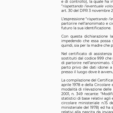
e di controllo), la quale ha i
“
rispettando l’eventuale vol
art. 30 del DPR 3 novembre 2
L’espressione “
rispettando l’
partorire nell’anonimato e c
futuro la sua identificazione.
Con questa dichiarazione la
impedendo che essa possa sor
quindi, sia per la madre che 
Nel certificato di assistenza
sostituiti dal codice 999 che 
di partorire nell’anonimato.
parto privo dei dati idonei 
presso il luogo dove è avvenu
La compilazione del Certifica
aprile 1978 e della Circolare 
modalità di rilevazione delle
2001, n. 349 recante: "Modifi
statistici di base relativi agl
circolare ministeriale n.15 
ministeriale del 1978) ed ha 
relativi alla nascita da invia