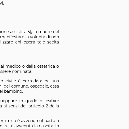
vi.
ione assistita[5], la madre del
 manifestare la volontà di non
lizzare chi opera tale scelta
dal medico o dalla ostetrica o
 essere nominata.
tato civile è corredata da una
ni del comune, ospedale, casa
del bambino.
 neppure in grado di esibire
ai sensi dell'articolo 2 della
erritorio è avvenuto il parto o
in cui è avvenuta la nascita. In