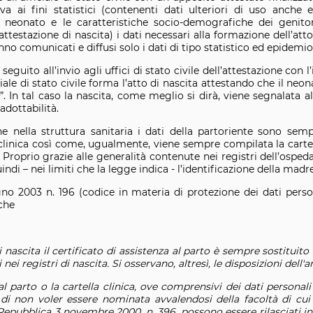
iva ai fini statistici (contenenti dati ulteriori di uso anche
neonato e le caratteristiche socio-demografiche dei genitori)
testazione di nascita) i dati necessari alla formazione dell’atto
no comunicati e diffusi solo i dati di tipo statistico ed epidemio
eguito all’invio agli uffici di stato civile dell’attestazione con
iale di stato civile forma l’atto di nascita attestando che il neon
”. In tal caso la nascita, come meglio si dirà, viene segnalata al
adottabilità.
 nella struttura sanitaria i dati della partoriente sono semp
a clinica così come, ugualmente, viene sempre compilata la cartell
Proprio grazie alle generalità contenute nei registri dell’ospedal
indi – nei limiti che la legge indica - l’identificazione della madr
gno 2003 n. 196 (codice in materia di protezione dei dati personal
 che
 di nascita il certificato di assistenza al parto è sempre sostitui
 nei registri di nascita. Si osservano, altresì, le disposizioni dell'a
a al parto o la cartella clinica, ove comprensivi dei dati personal
i non voler essere nominata avvalendosi della facoltà di cui 
Repubblica 3 novembre 2000, n. 396, possono essere rilasciati in 