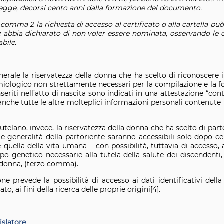
 legge, decorsi cento anni dalla formazione del documento.
l comma 2 la richiesta di accesso al certificato o alla cartella p
he abbia dichiarato di non voler essere nominata, osservando le
bile.
rale la riservatezza della donna che ha scelto di riconoscere il f
emiologico non strettamente necessari per la compilazione e la fo
eriti nell’atto di nascita sono indicati in una attestazione “conte
n anche tutte le altre molteplici informazioni personali contenute n
telano, invece, la riservatezza della donna che ha scelto di part
. Le generalità della partoriente saranno accessibili solo dopo
quella della vita umana – con possibilità, tuttavia di accesso,
po genetico necessarie alla tutela della salute dei discendenti,
a donna, (terzo comma).
ne prevede la possibilità di accesso ai dati identificativi del
o, ai fini della ricerca delle proprie origini[4].
gislatore