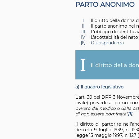
P
ARTO ANONIMO
I
Il diritto della donna 
II
Il parto anonimo nel 
III
L’obbligo di identific
IV
L’adottabilità del nat
Giurisprudenza
I
Il diritto della d
a) Il quadro legislativo
L’art. 30 del DPR 3 Novembre
civile) prevede al primo c
ovvero dal medico o dalla ost
di non essere nominata"
[1]
.
Il diritto di partorire nell
decreto 9 luglio 1939, n. 1
legge 15 maggio 1997, n. 127 