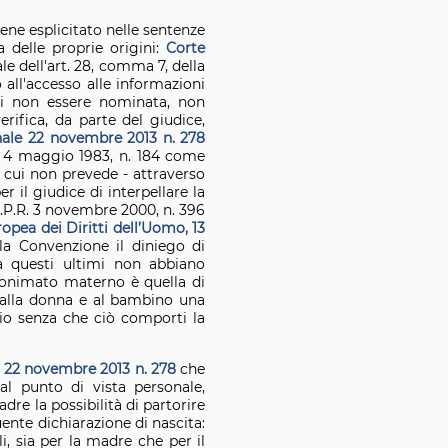
 bene esplicitato nelle sentenze
a delle proprie origini:
Corte
le dell'art. 28, comma 7, della
 all'accesso alle informazioni
 di non essere nominata, non
erifica, da parte del giudice,
nale 22 novembre 2013 n. 278
ge 4 maggio 1983, n. 184 come
n cui non prevede - attraverso
r il giudice di interpellare la
d.P.R. 3 novembre 2000, n. 396
opea dei Diritti dell’Uomo, 13
la Convenzione il diniego di
ra questi ultimi non abbiano
’anonimato materno è quella di
re alla donna e al bambino una
lio senza che ciò comporti la
e 22 novembre 2013 n. 278
che
dal punto di vista personale,
re la possibilità di partorire
nte dichiarazione di nascita:
i, sia per la madre che per il