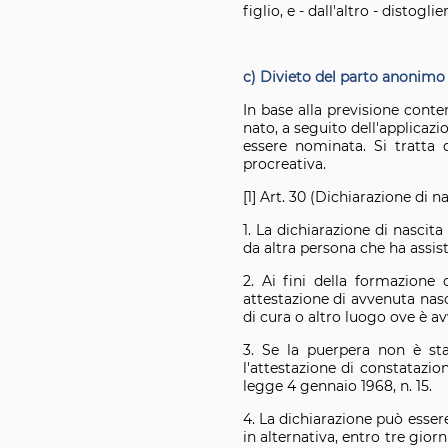
figlio, e - dall'altro - distogl
c) Divieto del parto anonimo
In base alla previsione conten
nato, a seguito dell'applicaz
essere nominata. Si tratta d
procreativa.
[1] Art. 30 (Dichiarazione di n
1. La dichiarazione di nascit
da altra persona che ha assis
2. Ai fini della formazione d
attestazione di avvenuta nas
di cura o altro luogo ove è av
3. Se la puerpera non è sta
l'attestazione di constatazio
legge 4 gennaio 1968, n. 15.
4. La dichiarazione può essere
in alternativa, entro tre giorn