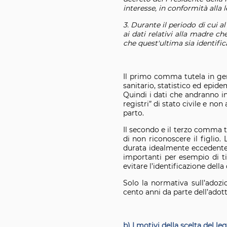
interesse, in conformità alla
3. Durante il periodo di cui a
ai dati relativi alla madre c
che quest'ultima sia identifica
Il primo comma tutela in gene
sanitario, statistico ed epid
Quindi i dati che andranno ins
registri” di stato civile e no
parto.
Il secondo e il terzo comma tu
di non riconoscere il figlio
durata idealmente eccedente 
importanti per esempio di ti
evitare l’identificazione dell
Solo la normativa sull’adozio
cento anni da parte dell’adottat
b) I motivi della scelta del le