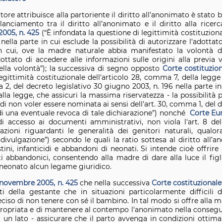
latore attribuisce alla partoriente il diritto all’anonimato è stato
nciamento tra il diritto all’anonimato e il diritto alla ricerc
2005, n. 425
(“È infondata la questione di legittimità costituziona
ella parte in cui esclude la possibilità di autorizzare l'adottato
in cui, ove la madre naturale abbia manifestato la volontà
dottato di accedere alle informazioni sulle origini alla previa v
uella volontà”); la successiva di segno opposto
Corte costituzio
 legittimità costituzionale dell'articolo 28, comma 7, della leg
ma 2, del decreto legislativo 30 giugno 2003, n. 196 nella parte i
la legge, che assicuri la massima riservatezza - la possibilità pe
di non voler essere nominata ai sensi dell'art. 30, comma 1, del 
ni di una eventuale revoca di tale dichiarazione”) nonché
Corte Eur
i accesso ai documenti amministrativi, non viola l'art. 8 del
zioni riguardanti le generalità dei genitori naturali, qualo
divulgazione”) secondo le quali la ratio sottesa al diritto all
stini, infanticidi e abbandoni di neonati. Si intende cioè offri
 abbandonici, consentendo alla madre di dare alla luce il fig
l neonato alcun legame giuridico.
 novembre 2005, n. 425
che nella successiva
Corte costituzional
tti della gestante che in situazioni particolarmente difficili 
iso di non tenere con sé il bambino. In tal modo si offre alla mad
ppropriata e di mantenere al contempo l'anonimato nella consegue
 un lato - assicurare che il parto avvenga in condizioni ottimal