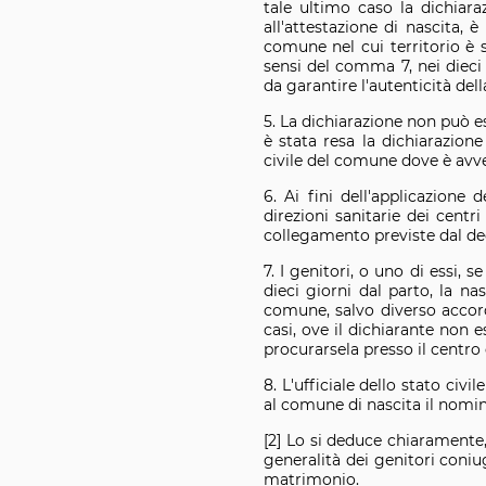
tale ultimo caso la dichiar
all'attestazione di nascita, è 
comune nel cui territorio è s
sensi del comma 7, nei dieci 
da garantire l'autenticità de
5. La dichiarazione non può e
è stata resa la dichiarazione
civile del comune dove è avve
6. Ai fini dell'applicazione d
direzioni sanitarie dei centr
collegamento previste dal decr
7. I genitori, o uno di essi,
dieci giorni dal parto, la n
comune, salvo diverso accordo
casi, ove il dichiarante non 
procurarsela presso il centro
8. L'ufficiale dello stato ci
al comune di nascita il nomina
[2] Lo si deduce chiaramente, 
generalità dei genitori coniu
matrimonio.