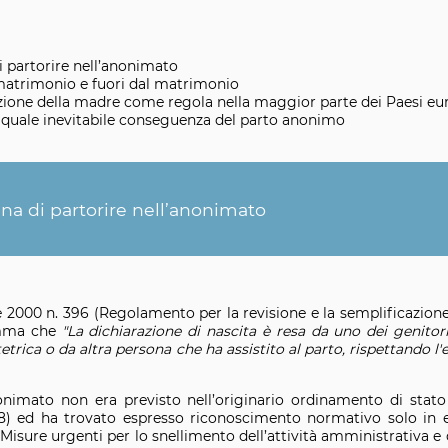
di partorire nell’anonimato
matrimonio e fuori dal matrimonio
azione della madre come regola nella maggior parte dei Paesi eu
o quale inevitabile conseguenza del parto anonimo
onna di partorire nell’anonimato
 2000 n. 396 (Regolamento per la revisione e la semplificazione
omma che
"La dichiarazione di nascita è resa da uno dei genitor
etrica o da altra persona che ha assistito al parto, rispettando l
’anonimato non era previsto nell’originario ordinamento di stat
238) ed ha trovato espresso riconoscimento normativo solo in 
(Misure urgenti per lo snellimento dell’attività amministrativa e