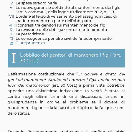
II
Il diritto dei figli di essere mantenuti (art. 315-bis c.c.
III
Il mantenimento dei figli nel corso della vita familiar
316-bis c.c.)
IV
Il mantenimento dei figli minori in caso di separaz
dei genitori (art. 337-bis e seguenti c.c.)
V
Le spese straordinarie
VI
Le nuove garanzie del diritto al mantenimento dei f
l’art. 3, comma 2, della legge 10 dicembre 2012, n. 2
VII
L’ordine al terzo di versamento dell’assegno in caso
inadempimento da parte dell’obbligato
VIII
I contrasti tra genitori sul mantenimento dei figli
IX
La revisione delle obbligazioni di mantenimento
X
La prescrizione
XI
Le conseguenze penali e civili dell’inadempimento
Giurisprudenza
I
L’obbligo dei genitori di mantenere i figli 
30 Cost.)
L’affermazione costituzionale che “
E’ dovere e diri
genitori mantenere, istruire ed educare i figli, anche 
fuori dal matrimonio
” (art. 30 Cost.) a prima vista p
apparire una chiarissima indicazione. In verità è s