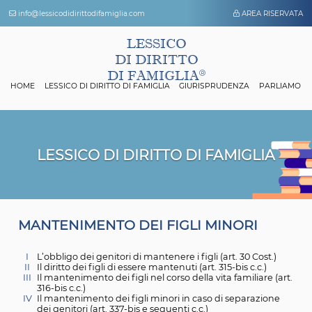
info@lessicodidirittodifamiglia.com
AREA 
LESSICO
DI DIRITTO
DI FAMIGLIA
HOME
LESSICO DI DIRITTO DI FAMIGLIA
GIURISPRUDENZA
P
LESSICO DI DIRITTO DI FAMIGL
M
ANTENIMENTO DEI FIGLI MINORI
I
L’obbligo dei genitori di mantenere i figli (art. 30 Cos