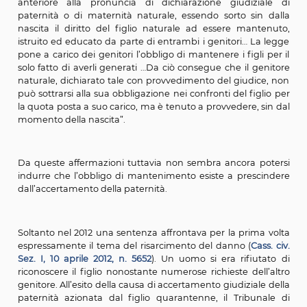
Ed anzi, la violazione dell’obbligo di mantenimento 
ritenuta fonte di risarcimento del danno alla cui b
sarebbe il fatto illecito costituito dalla violazione del d
mantenimento.
In
Cass. civ. Sez. I, 2 febbraio 2006, n. 2328
si leg
esempio che “l’obbligo di mantenere i figli sussiste per 
fatto di averli generati e prescinde da qualsivoglia d
sicché nell’ipotesi in cui al momento della nascita il fig
riconosciuto da uno solo dei genitori, tenuto pe
provvedere per intero al suo mantenimento, non vien
l’obbligo dell’altro genitore per il periodo anterio
pronuncia della dichiarazione giudiziale di pater
maternità naturale, essendo sorto sin dalla nascita il diri
figlio naturale ad essere mantenuto, istruito ed educ
confronti di entrambi i genitori.
Più articolata si presenta
Cass. civ. Sez. I, 3 novembre 2