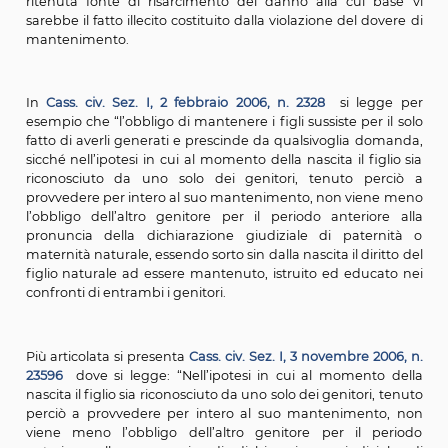
di recente ribadito da
Cass. civ. Sez. VI – 1, 14 luglio 
14417
secondo cui la sentenza dichiarativa della fil
naturale produce gli effetti del riconoscimento 
conseguono tutti i doveri propri della procreazione le
tra i quali l'obbligo di mantenimento.
Ciò premesso, solo negli ultimi anni la giurispruden
interrogata sul problema se l’obbligazione di mante
prescinda o meno dall’avvenuto, sia pure t
riconoscimento, e sorga, invece, per il fatto in sé
procreazione. A questo interrogativo, dopo qualche p
posizione iniziale più sfocata o contraria, viene data o
risposta sostanzialmente positiva e la più r
giurisprudenza ha così affermato il principio
anticipazione della responsabilità genitoriale al m
della procreazione indipendentemente dal riconoscim