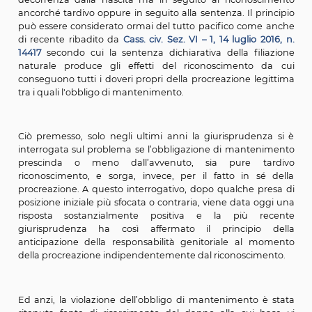
dei diritti che a tale status si accompagnano, ancor
effetto della pronuncia il godimento di tali diritti retr
alla data della nascita. Si parla in giurisprudenza
proposito di “natura costitutiva della sentenza dichi
della filiazione” (
Cass. civ. Sez. I, 3 novembre 2006, n. 23
La sentenza che accerta e dichiara la filiazione ha
natura costituiva anche se i suoi effetti retroagis
momento della nascita, garantendo così al figlio min
copertura completa del suo diritto al mantenimento
nascita in poi. Sulla decorrenza dalla nascita dell’obbli
di mantenimento in seguito alla sentenza che acce
filiazione, la giurisprudenza è copiosa e assolut
consolidata. In molte decisioni espressamente il do
mantenimento viene collegato all’avvenuto accert
della paternità, e si precisa che i doveri genitoriali sorg
decorrenza dalla nascita ma in seguito al riconosc
ancorché tardivo oppure in seguito alla sentenza. Il pr
può essere considerato ormai del tutto pacifico com