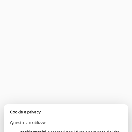
alla procreazione consapevole.
L’art. 30 della Costituzione viene quindi interpretato ne
che “è dovere e diritto dei genitori mantenere, istr
educare i figli, anche se nati fuori dal matrimonio” a
non li abbiamo riconosciuti ed a condizione che a
consapevolezza di averli procreati.
[1] La questione dell’anticipazione alla procreazione dei
genitoriali è trattata diffusamente nella
RESPONSABILITA’ GENITORIALE
Per continuare a visualizzare i contenuti è necessario
un abbonamento a Lessico di diritto di famiglia atti
Attiva un nuovo abbonamento in area riservata