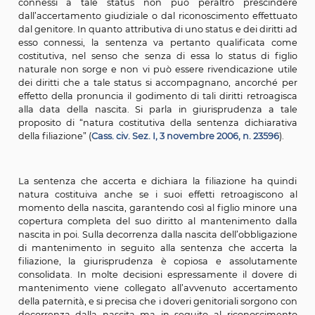
Il figlio riconosciuto tardivamente (spontaneamente o 
giudiziale) ha perciò diritto al mantenimento con dec
dalla nascita. Naturalmente il mantenimento si sudd
tra entrambi i genitori, essendo entrambi tenuti al do
mantenere il figlio.
È stato anche più volte affermato che la sente
accertamento della paternità o maternità naturale ha
dichiarativa nel senso che la sentenza accerta uno sta
attribuisce al figlio naturale tutti i diritti con ef
retroattiva, sin dal momento della nascita. L’esercizio dei
connessi a tale status non può peraltro presc
dall’accertamento giudiziale o dal riconoscimento eff
dal genitore. In quanto attributiva di uno status e dei dir
esso connessi, la sentenza va pertanto qualificat
costitutiva, nel senso che senza di essa lo status di
naturale non sorge e non vi può essere rivendicazion