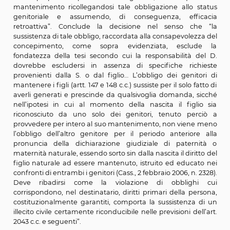
Soltanto nel 2012 una sentenza affrontava per la prim
espressamente il tema del risarcimento del danno (
Ca
Sez. I, 10 aprile 2012, n. 5652
). Un uomo si era rifiu
riconoscere il figlio nonostante numerose richieste del
genitore. All’esito della causa di accertamento giudizial
paternità azionata dal figlio quarantenne, il Tribu
Catania dichiarava la paternità e condannava l’u
risarcimento dei danni cagionati al figlio dal m
tempestivo riconoscimento. La Corte d’Appello confer
decisione. Il figlio e il padre ricorrevano entram
Cassazione sostenendo il figlio che il risarcimento era st
tutto inadeguato e chiedendo, invece, il 
l’annullamento della sentenza perché erroneamente
accolto la domanda di risarcimento. Il ricorso del padr
rigettato con questa motivazione: “Viene in primo l
considerazione la tesi secondo cui il riconosciment
paternità, o, come sembra di capire, quanto m
proposizione della relativa domanda, costituisc