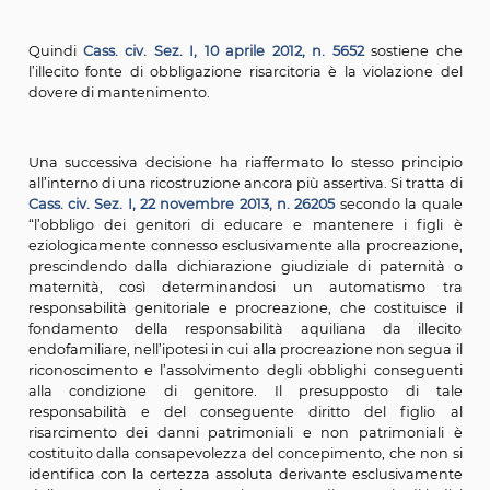
presupposto della responsabilità aquiliana scaturent
violazione dei doveri inerenti al rapporto di filiazion
assunto è all’evidenza infondato, in quanto contrasta
il principio, costantemente affermato da questa 
secondo cui l’obbligo del genitore naturale di concorr
mantenimento del figlio insorge con la nascita dello 
ancorché la procreazione sia stata successivamente ac
con sentenza (Cass., 20 dicembre 2011, n. 27653; Ca
novembre 2006. n. 23596), atteso che la sentenza dichi
della filiazione naturale produce gli effetti del riconos
e quindi, ai sensi dell’art. 261 c.c., implica per il genitore
doveri propri della procreazione legittima, incluso que
mantenimento ricollegandosi tale obbligazione allo 
genitoriale e assumendo, di conseguenza, eff
retroattiva”. Conclude la decisione nel senso c
sussistenza di tale obbligo, raccordata alla consapevole
concepimento, come sopra evidenziata, escl
fondatezza della tesi secondo cui la responsabilità
dovrebbe escludersi in assenza di specifiche ric
provenienti dalla S. o dal figlio… L’obbligo dei geni