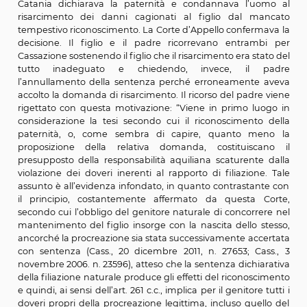
23596
dove si legge: “Nell’ipotesi in cui al moment
nascita il figlio sia riconosciuto da uno solo dei genitori
perciò a provvedere per intero al suo manteniment
viene meno l’obbligo dell’altro genitore per il p
anteriore alla pronuncia di dichiarazione giudizi
paternità o di maternità naturale, essendo sorto si
nascita il diritto del figlio naturale ad essere man
istruito ed educato da parte di entrambi i genitori… L
pone a carico dei genitori l’obbligo di mantenere i figli
solo fatto di averli generati …Da ciò consegue che il g
naturale, dichiarato tale con provvedimento del giudi
può sottrarsi alla sua obbligazione nei confronti del fig
la quota posta a suo carico, ma è tenuto a provvedere, 
momento della nascita”.
Da queste affermazioni tuttavia non sembra ancora p
indurre che l’obbligo di mantenimento esiste a pres
dall’accertamento della paternità.