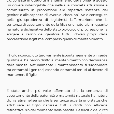
collegata non all’acquisizione dello status m
procreazione. I doveri cui fa riferimento l’art. 30
Costituzione non sarebbero cioè condiziona
riconoscimento del figlio ma deriverebbero dalla nascita
[1]
In passato
Corte cost. 13 maggio 1998, n. 166
aveva
modo di richiamare la solennità del dovere di mante
figli affermando che “Il primo obbligo enunciato dall’a
c.c. consiste in quello di mantenimento della prole: è
un dovere inderogabile, che nella sua concreta attua
commisurato in proporzione alle rispettive sostan
genitori e alle capacità di lavoro di ciascuno”. Ne è con
nella giurisprudenza di legittimità l’affermazione 
sentenza di accertamento della filiazione naturale, in
ha natura dichiarativa dello stato biologico di procreazi
sorgere a carico del genitore tutti i doveri propri
procreazione legittima, compreso quello di mantenime