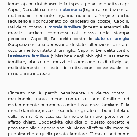
Scrive l’antropologo americano Robin Fox in apertur
voce “Incesto” dell’Enciclopedia delle scienze sociali (I
dell’Enciclopedia Italiana fondata da Giovanni Tre
Roma, 1994) che l’Oxford English Dictionary definisce l’
come rapporto carnale tra congiunti prossimi
definizione, al pari di molte altre analoghe, lascia ap
questione di quanto debbano essere prossimi i congi
questione perché si possa parlare di incesto. Sebbene 
dell’incesto ricorra in una qualche forma in tutte le 
conosciute, esistono notevoli differenze per quanto r
le categorie di persone tra le quali il matrimonio o il r
sessuale è classificato come incesto e soggetto a sanzio
L’individuazione del bene giuridico tutelato dalla
penale non è, quindi, affatto agevole.