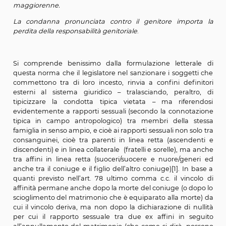
fratello, è punito con la reclusione da uno a cinque anni
La pena è della reclusione da due a otto anni nel c
relazione incestuosa.
Nei casi preveduti dalle disposizioni precedenti, se l'in
commesso da persona maggiore di età, con persona 
degli anni diciotto, la pena è aumentata per la p
maggiorenne.
La condanna pronunciata contro il genitore impo
perdita della responsabilità genitoriale
.
Si comprende benissimo dalla formulazione letter
questa norma che il legislatore nel sanzionare i sogge
commettono tra di loro incesto, rinvia a confini def
esterni al sistema giuridico – tralasciando, peralt
tipicizzare la condotta tipica vietata – ma rifer
evidentemente a rapporti sessuali (secondo la conno
tipica in campo antropologico) tra membri della 