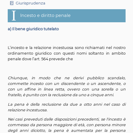
II
Incesto e violenza sessuale
III
Incesto e decadenza dalla responsabilità genitorial
IV
Incesto ed endogamia: gli impedimenti matrimonia
nell’unione civile)
V
Incesto e filiazione fuori dal matrimonio
Giurisprudenza
I
Incesto e diritto penale
a) Il bene giuridico tutelato
L’incesto e la relazione incestuosa sono richiamati nel
ordinamento giuridico con questi nomi soltanto in 
penale dove l’art. 564 prevede che
Chiunque, in modo che ne derivi pubblico sca
commette incesto con un discendente o un ascende
con un affine in linea retta, ovvero con una sorell