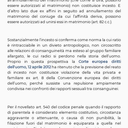
famiglia in senso ampio, e cioè ai rapporti sessuali non s
consanguinei, cioè tra parenti in linea retta (ascen
discendenti) e in linea collaterale (fratelli e sorelle), m
tra affini in linea retta (suoceri/suocere e nuore/ge
anche tra il coniuge e il figlio dell’altro coniuge)[1]. In
quanti previsto nell’art. 78 ultimo comma c.c. il vin
affinità permane anche dopo la morte del coniuge (o 
scioglimento del matrimonio che è equiparato alla mo
cui il vincolo deriva, ma non dopo la dichiarazione di 
per cui il rapporto sessuale tra due ex affini in s
all’annullamento del matrimonio (che come si dirà, 
essere autorizzati al matrimonio) non costituisce inc
d’altro lato due ex affini in seguito ad annullamen
matrimonio del coniuge da cui l’affinità deriva, p
essere autorizzati ad unirsi essi in matrimonio (art. 82 c.c
Sostanzialmente l’incesto si conferma come norma la cu
è rintracciabile in un divieto antropologico, non circo
alle relazioni di consanguineità ma esteso al gruppo fa