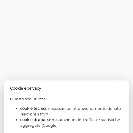
poteva utilizzare parole diverse per definire il sen
comune di biasimo e di condanna nei confronti delle re
sessuali non coniugali agite tra componenti della 
famiglia.
[1] La nozione penalistica dell’incesto è più ampia di
generica di “rapporti sessuali tra persone legate da 
parentali” che ne dà il Vocabolario della lingua it
Treccani (edizione 1987).
Per continuare a visualizzare i contenuti è necessario
un abbonamento a Lessico di diritto di famiglia atti
Attiva un nuovo abbonamento in area riservata
LESSICO DI DIRITTO DI FAMIGLIA
Fondatore: avv.
Gianfranco Dosi
Presidente e direttore:
Maria Limongi