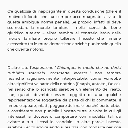
quanto per la sua consumazione è inevitabile il co
materiale di almeno due persone.
Alcuni ritengono la relazione incestuosa costituisca no
un'aggravante (come appare indubbiamente costrui
legislatore) quanto un'autonoma fattispecie di
ravvisabile qualora vi sia tra i soggetti un rapporto st
continuativo.
c) L’ambiguità dell’incesto “scandaloso” punito e dell’
“non scandaloso” tollerato
Più che la famiglia, però, sembra di capire che il bene t
– ammesso che possa chiamarsi tale – sia, secondo l
costituzionale sopra citata, la “
tranquillità familiare”
, po
solo l’incesto che provoca scandalo pubblico è punibil