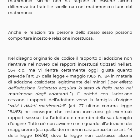
allargato, le cui radici si perdono nella storia del
Proprio in questa prospettiva la
Corte europea d
dell'uomo, 12 aprile 2012
ha ritenuto che la previsione de
di incesto non costituisce violazione della vita pr
familiare ex art. 8 della Convenzione europea dei d
dell’uomo, perché sussiste una repulsione ampi
condivisa nei confronti dei rapporti sessuali tra consang
Per il novellato art. 540 del codice penale quando il r
di parentela è considerato elemento costitutivo, circ
aggravante o attenuante, o causa di non punibili
filiazione fuori dal matrimonio è equiparata a quel
matrimonio. Sicché non ha ragione di esistere 
differenza tra fratelli e sorelle nati nel matrimonio o fu
matrimonio.
Anche le relazioni tra persone dello stesso sesso p