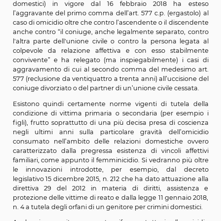
Tra le circostanze specifiche dell’omicidio è cert
significativa quella di cui all’art. 576, n. 5.1 c.p. che ag
delitto (prevedendo l’ergastolo) ove commesso nei co
della vittima di stalking (art. 612 bis c.p. “atti persecut
che ha una indubbia connotazione di gener
presuppone la condotta persecutoria che in molti c
femminicidio manca del tutto.
La legge 11 gennaio 2018, n. 4 (Modifiche al codice civ
codice penale, al codice di procedura penale e
disposizioni in favore degli orfani di un genitore per 
domestici) in vigore dal 16 febbraio 2018 ha 
l’aggravante del primo comma dell’art. 577 c.p. (ergast
caso di omicidio oltre che contro l’ascendente o il disc
anche contro “il coniuge, anche legalmente separato,
l'altra parte dell'unione civile o contro la persona le
colpevole da relazione affettiva e con esso stabi
convivente” e ha relegato (ma inspiegabilmente) i c
aggravamento di cui al secondo comma del medesim
577 (reclusione da ventiquattro a trenta anni) all’uccisi
coniuge divorziato o del partner di un’unione civile cess