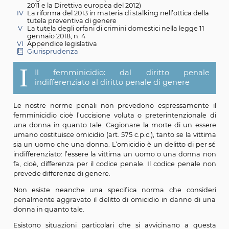
penale di genere
II
Diritto penale di genere e lesione del principio di
uguaglianza?
III
La prevenzione del femminicidio e la tutela di gen
negli atti internazionali (La Convenzione di Istanbul
2011 e la Direttiva europea del 2012)
IV
La riforma del 2013 in materia di stalking nell’ottica 
tutela preventiva di genere
V
La tutela degli orfani di crimini domestici nella legg
gennaio 2018, n. 4
VI
Appendice legislativa
Giurisprudenza
I
Il femminicidio: dal diritto pen
indifferenziato al diritto penale di genere
Le nostre norme penali non prevedono espressame
femminicidio cioè l’uccisione voluta o preterintenzio
una donna in quanto tale. Cagionare la morte di un 
umano costituisce omicidio (art. 575 c.p.c.), tanto se la 
sia un uomo che una donna. L’omicidio è un delitto di
indifferenziato: l’essere la vittima un uomo o una do