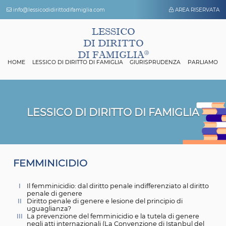
info@lessicodidirittodifamiglia.com
AREA 
LESSICO
DI DIRITTO
DI FAMIGLIA
HOME
LESSICO DI DIRITTO DI FAMIGLIA
GIURISPRUDENZA
P
LESSICO DI DIRITTO DI FAMIGL
F
EMMINICIDIO
I
Il femminicidio: dal diritto penale indifferenziato al d