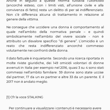
Esistono quindi certamente norme vigenti di tutela
condizione di vittima primaria o secondaria (per es
figli), frutto soprattutto di una più decisa presa di co
negli ultimi anni sulla particolare gravità dell’om
consumato nell’ambito delle relazioni domestiche 
caratterizzato dalla pregressa esistenza di vincoli af
familiari, come appunto il femminicidio. Si vedranno pi
le innovazioni introdotte, per esempio, dal d
legislativo 15 dicembre 2015, n. 212 che ha dato attuazio
direttiva 29 del 2012 in materia di diritti, assist
protezione delle vittime di reato e dalla legge 11 gennai
n. 4 a tutela degli orfani di un genitore per crimini domes
Anche in seguito a queste riforma tuttavia l’uxor
(ancorché esteso, con i limiti visti, all’unione civile
convivenza di fatto) resta un delitto di per sé indiffere
Non c’è differenza alcuna di trattamento in relazi
genere della vittima.
Ne consegue che uccidere una donna è comportame