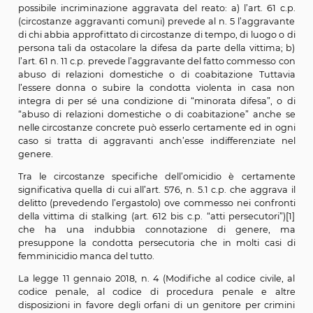
fa, cioè, differenza per il codice penale. Il codice pen
prevede differenze di genere.
Non esiste neanche una specifica norma che con
penalmente aggravato il delitto di omicidio in danno
donna in quanto tale.
Esistono situazioni particolari che si avvicinano a
possibile incriminazione aggravata del reato: a) l’art. 
(circostanze aggravanti comuni) prevede al n. 5 l’agg
di chi abbia approfittato di circostanze di tempo, di luo
persona tali da ostacolare la difesa da parte della vitt
l’art. 61 n. 11 c.p. prevede l’aggravante del fatto comme
abuso di relazioni domestiche o di coabitazione Tu
l’essere donna o subire la condotta violenta in ca
integra di per sé una condizione di “minorata difesa
“abuso di relazioni domestiche o di coabitazione” a
nelle circostanze concrete può esserlo certamente ed 
caso si tratta di aggravanti anch’esse indifferenzi
genere.