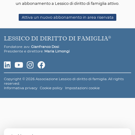
quale nell’ambito della normativa penale – e 
simbolicamente nell’ambito del vivere sociale -
attribuito un disvalore specifico “di genere”. L’omicid
reato che resta indifferenziato ancorché co
volutamente nei confronti della donna.
Il dato fattuale è inquietante. Secondo una ricerca ripor
molte riviste giuridiche, dei 149 omicidi volontari d
avvenuti in Italia per esempio nel 2016, quasi 3 su 4 son
commessi nell’ambito familiare: 59 donne sono state
dal partner, 17 da un ex partner e altre 33 da un parent
2017 non è andato meglio.
[1] Cfr la voce STALKING
Per continuare a visualizzare i contenuti è necessario
un abbonamento a Lessico di diritto di famiglia atti