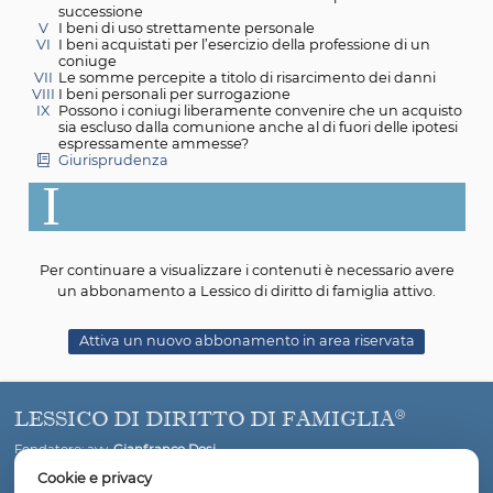
II
I beni personali esclusi dalla comunione legale (art.
c.c.)
III
I beni propri di ciascun coniuge da prima
dell’instaurazione del regime di comunione
IV
Le donazioni dirette e indirette e i beni pervenuti i
successione
V
I beni di uso strettamente personale
VI
I beni acquistati per l’esercizio della professione di 
coniuge
VII
Le somme percepite a titolo di risarcimento dei da
VIII
I beni personali per surrogazione
IX
Possono i coniugi liberamente convenire che un ac
sia escluso dalla comunione anche al di fuori delle i
espressamente ammesse?
Giurisprudenza
I
Per continuare a visualizzare i contenuti è necessario
un abbonamento a Lessico di diritto di famiglia atti
Attiva un nuovo abbonamento in area riservata