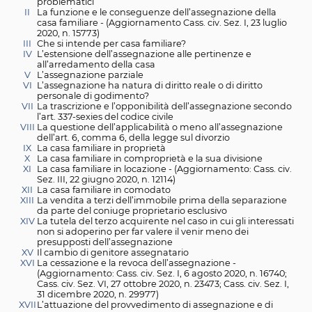
Aggiornamento a cura dell'Avv. Violetta Dosi - Maggio 2
I
I La disciplina normativa uniforme sull’assegnazion
casa familiare dopo la riforma del 2013 e i suoi aspet
problematici
II
La funzione e le conseguenze dell’assegnazione de
casa familiare - (Aggiornamento Cass. civ. Sez. I, 23 
2020, n. 15773)
III
Che si intende per casa familiare?
IV
L’estensione dell’assegnazione alle pertinenze e
all’arredamento della casa
V
L’assegnazione parziale
VI
L’assegnazione ha natura di diritto reale o di diritto
personale di godimento?
VII
La trascrizione e l’opponibilità dell’assegnazione 
l’art. 337-sexies del codice civile
VIII
La questione dell’applicabilità o meno all’assegnaz
dell’art. 6, comma 6, della legge sul divorzio
IX
La casa familiare in proprietà
X
La casa familiare in comproprietà e la sua divisione
XI
La casa familiare in locazione - (Aggiornamento: Cas
Sez. III, 22 giugno 2020, n. 12114)
XII
La casa familiare in comodato
XIII
La vendita a terzi dell’immobile prima della separa
da parte del coniuge proprietario esclusivo