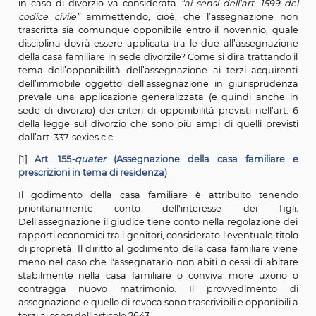
affidati i figli o con il quale i figli convivono oltre la 
età. In ogni caso ai fini dell'assegnazione il giudic
valutare le condizioni economiche dei coniugi e le 
della decisione e favorire il coniuge più d
L'assegnazione, in quanto trascritta, è opponibile a
acquirente ai sensi dell'art. 1599 del codice civile
”.
Che senso ha una norma a sé, in ambito divorzile, se l
generali prevedono una disciplina ormai complet
uniforme per tutte le situazioni di disgregazione del
genitoriale?
Permane quindi formalmente da un lato una disc
incontestabilmente uniforme all’interno del codice ci
materia di affidamento, di mantenimento dei figl
assegnazione della casa familiare (disposizioni dall’art.
all’art. 337-octies c.c.) e dall’altro una
incomprensibilmente ad hoc (incomprensibilmen
abrogata) sull’assegnazione della casa familiare i
divorzile.