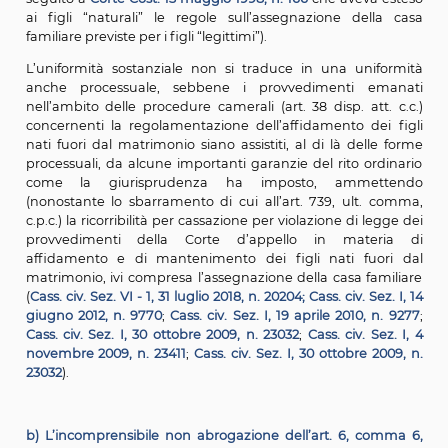
genitori al quale il giudice attribuisce, conseguenteme
diritto di rimanere ad abitare nell’immobile costitu
casa familiare, ancorché essa sia in comproprietà tra i ge
ovvero di proprietà dell’altro genitore o di terzi.
A voler essere precisi, l’uniformità delle regole in mat
affidamento e di assegnazione della casa familiare ris
di fatto al 2006. Infatti l’art. 337-
sexies
sosti
sostanzialmente con il medesimo contenuto il previgen
155-
quater
del codice civile[1]
( a sua volta sost
dell’originario art. 155 c.c.)nel testo che era stato int
dallalegge 8 febbraio 2006, n. 54 (
Disposizioni in mat
separazione dei genitori e affidamento condiviso dei
Proprio l’art. 4 di questa riforma[2] aveva unificato l
disciplina per tutte le situazioni di disgregazione del
genitoriale sia nella famiglia matrimoniale (separa
nullità, divorzio) sia nella famiglia non matrimoniale (a
seguito a
Corte Cost. 13 maggio 1998, n. 166
che aveva
ai figli “naturali” le regole sull’assegnazione del
familiare previste per i figli “legittimi”).