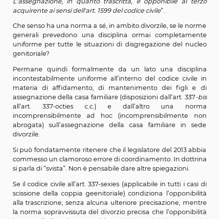
b) L’incomprensibile non abrogazione dell’art. 6, c
della legge sul divorzio
La legge sul divorzio all’art. 6, comma 6, contene
espressa disposizione in materia di assegnazione del
familiare che, già dopo la riforma del 2006 (che ave
uniforme la disciplina dell’assegnazione della casa famil
tutti i casi) e a maggior ragione dopo quella del 2013 
unificato nell’unico articolo 337-
sexies
tutte le ipot
assegnazione) era ragionevole che venisse del tutto a
perché completamente sostituita dalla norma genera
codice.
Sennonché l’art. 6 della legge sul divorzio veniva fatto 
di riforma ad opera dell’art. 98 del decreto legisla
dicembre 2013, n. 154 che ne abrogava “
i commi 3, 4, 5, 8
11 e 12
” (proprio in ragione della disciplina uniforme
all’art. 337-
sexies
c.c.) lasciando, però, incomprensibilm
vigore il comma 6 sull’assegnazione della casa famil
quale continua quindi a prevedere che “
L'abitazion
casa familiare spetta di preferenza al genitore cui 