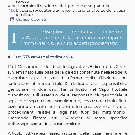
XIV
La tutela del terzo acquirente nel caso in cui gli inte
non si adoperino per far valere il venir meno dei
presupposti dell’assegnazione
XV
Il cambio di genitore assegnatario
XVI
La cessazione e la revoca dell’assegnazione -
(Aggiornamento: Cass. civ. Sez. I, 6 agosto 2020, n. 
Cass. civ. Sez. VI, 27 ottobre 2020, n. 23473; Cass. civ. 
31 dicembre 2020, n. 29977)
XVII
L’attuazione del provvedimento di assegnazione e 
revoca
XVIII
Il cambio di residenza del genitore assegnatario
XIX
L'azione revocatoria avverso la vendita al terzo dell
familiare
Giurisprudenza
I
I La disciplina normativa unifo
sull’assegnazione della casa familiare dop
riforma del 2013 e i suoi aspetti problemati
a) L’art. 337-
sexies
del codice civile
L’art. 55, comma 1, del decreto legislativo 28 dicembre 2
154, emanato sulla base della delega contenuta nella l