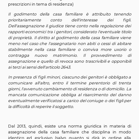
dicembre 2012, n. 219 di riforma della filiazion
suddividere il nuovo titolo IX dedicato alla respons
genitoriale in due capi, ha unificato nel Capo IIt
disposizioni sull’”esercizio della responsabilità genito
seguito di separazione, scioglimento, cessazione degli 
civili, annullamento, nullità del matrimonio ovvero all'e
procedimenti relativi ai figli nati fuori del matri
riservando l’intero art. 337-
sexies
al tema spec
dell’assegnazione della casa familiare.
Articolo 337-­
sexies
(assegnazione della casa famil
prescrizioni in tema di residenza)
Il godimento della casa familiare è attribuito t
prioritariamente conto dell'interesse dei 
Dell'assegnazione il giudice tiene conto nella regolazi
rapporti economici tra i genitori, considerato l'eventuale
di proprietà. Il diritto al godimento della casa familiar
meno nel caso che l'assegnatario non abiti o cessi di 
stabilmente nella casa familiare o conviva more ux
contragga nuovo matrimonio. Il provvedimen