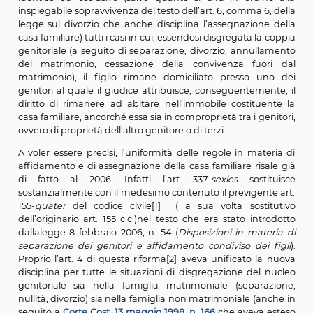
assegnazione e quello di revoca sono trascrivibili e opp
ai terzi ai sensi dell'articolo 2643.
In presenza di figli minori, ciascuno dei genitori è obbl
comunicare all'altro, entro il termine perentorio di
giorni, l'avvenuto cambiamento di residenza o di domici
mancata comunicazione obbliga al risarcimento del
eventualmente verificatosi a carico del coniuge o dei fi
la difficoltà di reperire il soggetto.
Dal 2013, quindi, esiste una norma giuridica in mat
assegnazione della casa familiare che disciplina i
identico ed esclusivo (salvo quanto si dirà in ordi
inspiegabile sopravvivenza del testo dell’art. 6, comma 6
legge sul divorzio che anche disciplina l’assegnazion
casa familiare) tutti i casi in cui, essendosi disgregata l
genitoriale (a seguito di separazione, divorzio, annul
del matrimonio, cessazione della convivenza fuo
matrimonio), il figlio rimane domiciliato presso u