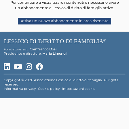
[1]
Art. 155
-quater
(Assegnazione della casa famil
prescrizioni in tema di residenza)
Il godimento della casa familiare è attribuito t
prioritariamente conto dell'interesse dei 
Dell'assegnazione il giudice tiene conto nella regolazi
rapporti economici tra i genitori, considerato l'eventuale
di proprietà. Il diritto al godimento della casa familiar
meno nel caso che l'assegnatario non abiti o cessi di 
stabilmente nella casa familiare o conviva more ux
contragga nuovo matrimonio. Il provvedimen
assegnazione e quello di revoca sono trascrivibili e oppon
terzi ai sensi dell'articolo 2643.
Nel caso in cui uno dei coniugi cambi la residenz
domicilio, l'altro coniuge può chiedere, se il mut
interferisce con le modalità dell'affidamento, la ridefi
degli accordi o dei provvedimenti adottati, ivi compresi
economici.
[2] Legge 8 febbraio 2006, n. 154. Art. 4.