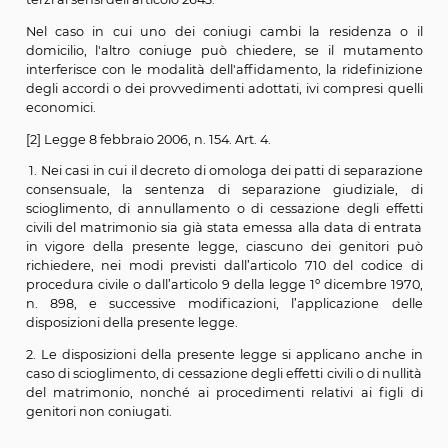
Si può fondatamente ritenere che il legislatore del 201
commesso un clamoroso errore di coordinamento. In d
si parla di “svista”. Non è pensabile dare altre spiegazion
Se il codice civile all’art. 337-sexies (applicabile in tutti i
scissione della coppia geenitoriale) condiziona l’oppon
alla trascrizione, senza alcuna ulteriore precisazione,
la norma sopravvissuta del divorzio precisa che l’oppon
in caso di divorzio va considerata
“ai sensi dell'art. 1
codice civile”
ammettendo, cioè, che l’assegnazio
trascritta sia comunque opponibile entro il novennio
disciplina dovrà essere applicata tra le due all’asseg
della casa familiare in sede divorzile? Come si dirà tratt
tema dell’opponibilità dell’assegnazione ai terzi acq
dell’immobile oggetto dell’assegnazione in giurispr
prevale una applicazione generalizzata (e quindi an
sede di divorzio) dei criteri di opponibilità previsti nell
della legge sul divorzio che sono più ampi di quelli p
dall’art. 337-sexies c.c.