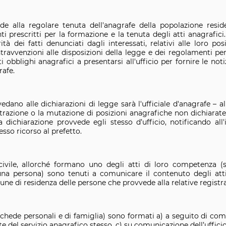
ede alla regolare tenuta dell'anagrafe della popolazione resi
 prescritti per la formazione e la tenuta degli atti anagrafici.
tà dei fatti denunciati dagli interessati, relativi alle loro po
travvenzioni alle disposizioni della legge e dei regolamenti per
 obblighi anagrafici a presentarsi all'ufficio per fornire le not
rafe.
edano alle dichiarazioni di legge sarà l'ufficiale d'anagrafe – 
trazione o la mutazione di posizioni anagrafiche non dichiarate –
 dichiarazione provvede egli stesso d’ufficio, notificando all
sso ricorso al prefetto.
 civile, allorché formano uno degli atti di loro competenza (s
a persona) sono tenuti a comunicare il contenuto degli atti 
une di residenza delle persone che provvede alla relative registra
(schede personali e di famiglia) sono formati a) a seguito di co
rte del servizio anagrafico stesso, c) su comunicazione dell’ufficio 