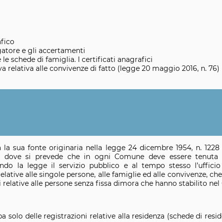
fico
gatore e gli accertamenti
 le schede di famiglia. I certificati anagrafici
iva relativa alle convivenze di fatto (legge 20 maggio 2016, n. 76)
a
la sua fonte originaria nella legge 24 dicembre 1954, n. 1228 
) dove si prevede che in ogni Comune deve essere tenuta l
ondo la legge il servizio pubblico e al tempo stesso l’uffici
relative alle singole persone, alle famiglie ed alle convivenze, 
i relative alle persone senza fissa dimora che hanno stabilito ne
pa solo delle registrazioni relative alla residenza (schede di resi