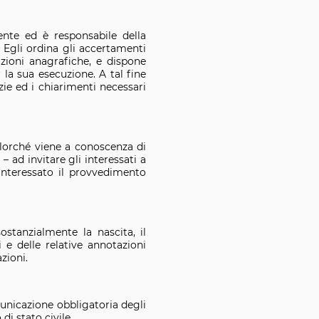
dente ed è responsabile della
 Egli ordina gli accertamenti
sizioni anagrafiche, e dispone
 la sua esecuzione. A tal fine
izie ed i chiarimenti necessari
allorché viene a conoscenza di
 ad invitare gli interessati a
'interessato il provvedimento
ostanzialmente la nascita, il
e delle relative annotazioni
zioni.
municazione obbligatoria degli
di stato civile.