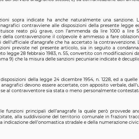
zioni sopra indicate ha anche naturalmente una sanzione. L
agrafici contravviene alle disposizioni della presente legge 
tituisce reato più grave, con l'ammenda da lire 1000 a lire 50
ne della contravvenzione il colpevole è ammesso a fare oblazi
 dell'ufficiale d'anagrafe che ha accertato la contravvenzione. 
ni previste nel presente articolo, sia in seguito a condanna, 
o legge 28 febbraio 1983, n. 55, convertito con modificazioni dall
mma 9) che la misura delle sanzioni pecuniarie indicate è decupli
e disposizioni della legge 24 dicembre 1954, n. 1228, ed a que
anagrafici devono essere accertate, con apposito verbale, dall'uf
se al contravventore sia stata o meno personalmente contestata
e funzioni principali dell’anagrafe la quale però provvede anc
bitate, alla suddivisione del territorio comunale in frazioni trac
 indicazione dell'onomastica stradale e della numerazione civic