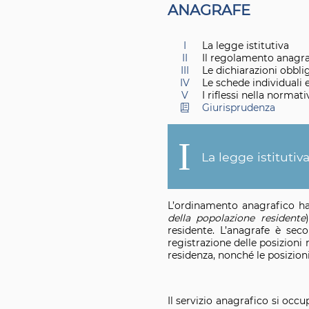
A
NAGRAFE
I
La legge istitutiva
II
Il regolamento anagra
III
Le dichiarazioni obbli
IV
Le schede individuali e
V
I riflessi nella normat
Giurisprudenza
I
La legge istitutiv
L’ordinamento anagrafico ha 
della popolazione residente
residente. L’anagrafe è sec
registrazione delle posizioni 
residenza, nonché le posizion
Il servizio anagrafico si occu