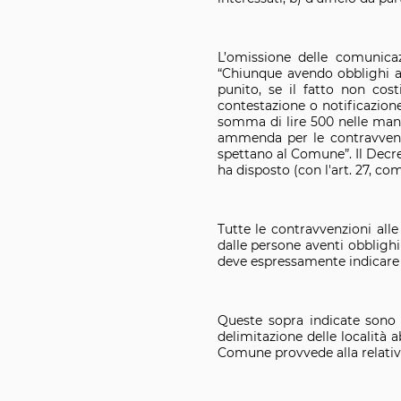
L’omissione delle comunica
“Chiunque avendo obblighi an
punito, se il fatto non cos
contestazione o notificazio
somma di lire 500 nelle mani
ammenda per le contravvenzio
spettano al Comune”. Il Decret
ha disposto (con l'art. 27, co
Tutte le contravvenzioni all
dalle persone aventi obblighi 
deve espressamente indicare 
Queste sopra indicate sono l
delimitazione delle località a
Comune provvede alla relativa