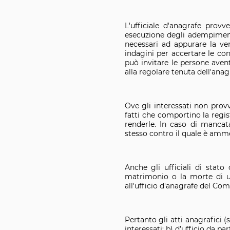
L'ufficiale d'anagrafe provv
esecuzione degli adempimenti
necessari ad appurare la veri
indagini per accertare le con
può invitare le persone aventi
alla regolare tenuta dell'anag
Ove gli interessati non provv
fatti che comportino la regis
renderle. In caso di mancata
stesso contro il quale è amme
Anche gli ufficiali di stato
matrimonio o la morte di un
all'ufficio d'anagrafe del Com
Pertanto gli atti anagrafici 
interessati; b) d’ufficio da pa