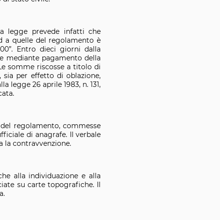
a legge prevede infatti che
ed a quelle del regolamento è
0”. Entro dieci giorni dalla
one mediante pagamento della
Le somme riscosse a titolo di
sia per effetto di oblazione,
a legge 26 aprile 1983, n. 131,
cata.
lle del regolamento, commesse
ficiale di anagrafe. Il verbale
 la contravvenzione.
he alla individuazione e alla
ciate su carte topografiche. Il
a.