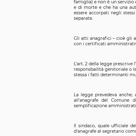
famiglia) e non è un servizio 
e di morte e che ha una auto
essere accorpati negli stes
separate.
Gli atti anagrafici – cioè gli
con i certificati amministrati
L’art. 2 della legge prescrive 
responsbailità genitoriale o la
stessa i fatti determinanti m
La legge prevedeva anche, ag
all'anagrafe del Comune 
semplificazione amministrativ
Il sindaco, quale ufficiale d
d'anagrafe al segretario com