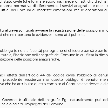
di stato civile (che forma e aggiorna, invece, gli atti di cittadina
noma normativa di riferimento). I servizi anagrafici e quelli 
si uffici nei Comuni di modeste dimensioni, ma le operazioni c
 atti attraverso i quali avviene la registrazione delle posizioni 
vi che ne riportano le evidenze) - sono atti pubblici.
l’obbligo (e non la facoltà) per ognuno di chiedere per sé e per le
 tutela, l’iscrizione nell'anagrafe del Comune in cui fissa la dimo
utazione delle posizioni anagrafiche,
li effetti dell'articolo 44 del codice civile, l'obbligo di den
di precedente residenza ma questo obbligo è venuto meno
a che ha attribuito questo compito al Comune che riceve la dich
el Governo, è ufficiale dell'anagrafe. Egli naturalmente può del
unale o ad altri impiegati del Comune.