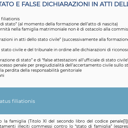
TATO E FALSE DICHIARAZIONI IN ATTI DEL
 filiationis
e di stato” (al momento della formazione dell’atto di nascita)
rnità nella famiglia matrimoniale non è di ostacolo alla commis
arazioni in atti dello stato civile” (successivamente alla formazione
di stato civile e del tribunale in ordine alle dichiarazioni di ricono
erazione di stato” e di “false attestazioni all’ufficiale di stato civile
cesso penale per pregiudizialità dell’accertamento civile sullo sta
la perdita della responsabilità genitoriale
nni
atus filiationis
ro la famiglia (Titolo XI del secondo libro del codice penale[1
tamenti illeciti commessi contro lo “stato di famiglia” (espres