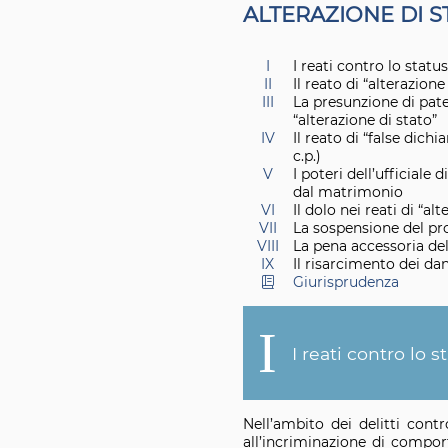
A
LTERAZIONE DI S
I
I reati contro lo status
II
Il reato di “alterazion
III
La presunzione di pate
“alterazione di stato”
IV
Il reato di “false dichi
c.p.)
V
I poteri dell’ufficiale 
dal matrimonio
VI
Il dolo nei reati di “alt
VII
La sospensione del pro
VIII
La pena accessoria del
IX
Il risarcimento dei da
Giurisprudenza
I
I reati contro lo st
Nell’ambito dei delitti cont
all’incriminazione di compor