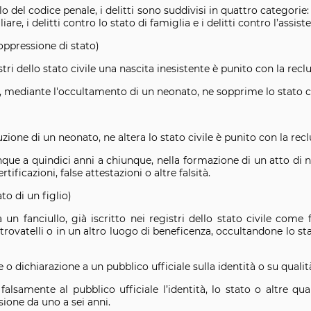
tolo del codice penale, i delitti sono suddivisi in quattro categorie:
iare, i delitti contro lo stato di famiglia e i delitti contro l’assist
oppressione di stato)
tri dello stato civile una nascita inesistente è punito con la reclu
, mediante l'occultamento di un neonato, ne sopprime lo stato ci
ione di un neonato, ne altera lo stato civile è punito con la reclu
nque a quindici anni a chiunque, nella formazione di un atto di nas
ificazioni, false attestazioni o altre falsità.
to di un figlio)
n fanciullo, già iscritto nei registri dello stato civile come
 trovatelli o in un altro luogo di beneficenza, occultandone lo st
e o dichiarazione a un pubblico ufficiale sulla identità o su qualità
alsamente al pubblico ufficiale l’identità, lo stato o altre quali
sione da uno a sei anni.