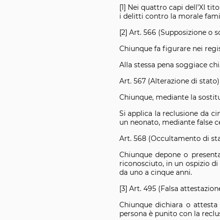
[1] Nei quattro capi dell’XI ti
i delitti contro la morale famil
[2] Art. 566 (Supposizione o s
Chiunque fa figurare nei regis
Alla stessa pena soggiace chi
Art. 567 (Alterazione di stato)
Chiunque, mediante la sostituz
Si applica la reclusione da ci
un neonato, mediante false cert
Art. 568 (Occultamento di sta
Chiunque depone o presenta u
riconosciuto, in un ospizio di
da uno a cinque anni.
[3] Art. 495 (Falsa attestazion
Chiunque dichiara o attesta f
persona è punito con la reclu