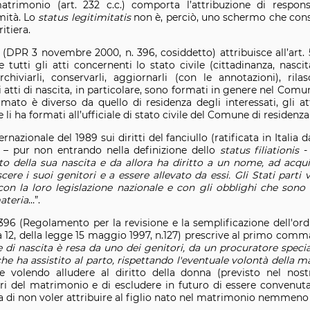
rimonio (art. 232 c.c.) comporta l’attribuzione di respons
mità. Lo
status legitimitatis
non è, perciò, uno schermo che consen
itiera.
(DPR 3 novembre 2000, n. 396, cosiddetto) attribuisce all’art. 5 a
tutti gli atti concernenti lo stato civile (cittadinanza, nasci
hiviarli, conservarli, aggiornarli (con le annotazioni), rilas
li atti di nascita, in particolare, sono formati in genere nel Comu
rmato è diverso da quello di residenza degli interessati, gli 
che li ha formati all’ufficiale di stato civile del Comune di residenz
ernazionale del 1989 sui diritti del fanciullo (ratificata in Italia
 – pur non entrando nella definizione dello
status filiationis
-
ella sua nascita e da allora ha diritto a un nome, ad acquisi
ere i suoi genitori e a essere allevato da essi. Gli Stati parti v
con la loro legislazione nazionale e con gli obblighi che sono
materia
…”.
96 (Regolamento per la revisione e la semplificazione dell'ordi
12, della legge 15 maggio 1997, n.127) prescrive al primo comma 
e di nascita è resa da uno dei genitori, da un procuratore speci
che ha assistito al parto, rispettando l'eventuale volontà della
e volendo alludere al diritto della donna (previsto nel no
uori del matrimonio e di escludere in futuro di essere convenuta
ia di non voler attribuire al figlio nato nel matrimonio nemmeno