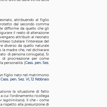
eonato, attribuendo al figlio
e protetto dal secondo comma
vile difforme da quello che gli
igurare il reato di alterazione
a vengano attribuiti al neonato
nteso tutelare l'interesse del
re diverso da quello naturale
o la madre che, nel dichiarare
 stato di persona coniugata). Si
vo di procreazione per come
la personalità (
Cass. pen. Sez.
un figlio nato nel matrimonio
Cass. pen. Sez. VI, 12 febbraio
iationis
la situazione di fatto
 a cui l’ordinamento ricollega
r
legitimitatis
). Il che – come
a rispetto alla presunzione di