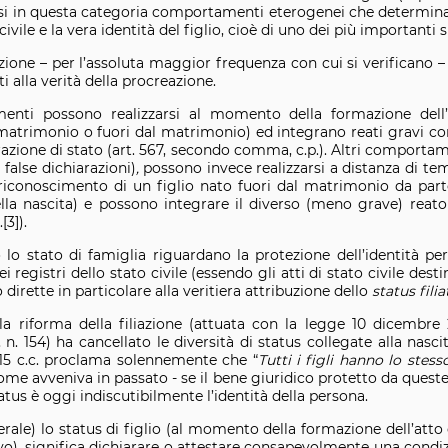
osi in questa categoria comportamenti eterogenei che determin
civile e la vera identità del figlio, cioè di uno dei più importanti su
one – per l’assoluta maggior frequenza con cui si verificano – le
i alla verità della procreazione.
enti possono realizzarsi al momento della formazione dell’a
matrimonio o fuori dal matrimonio) ed integrano reati gravi co
lterazione di stato (art. 567, secondo comma, c.p.). Altri comport
 false dichiarazioni)
,
possono invece realizzarsi a distanza di te
o riconoscimento di un figlio nato fuori dal matrimonio da par
a nascita) e possono integrare il diverso (meno grave) reato di
[3]).
 lo stato di famiglia riguardano la protezione dell’identità pe
i registri dello stato civile (essendo gli atti di stato civile de
o dirette in particolare alla veritiera attribuzione dello
status filia
a riforma della filiazione (attuata con la legge 10 dicembre 
 n. 154) ha cancellato le diversità di status collegate alla nasc
315 c.c. proclama solennemente che “
Tutti i figli hanno lo stess
ome avveniva in passato - se il bene giuridico protetto da queste
tatus è oggi indiscutibilmente l’identità della persona.
erale) lo status di figlio (al momento della formazione dell’att
), significa dichiarare o attestare consapevolmente una condizi