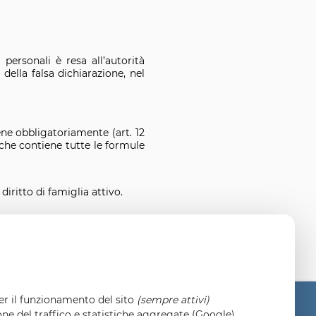
 personali è resa all’autorità
ella falsa dichiarazione, nel
iene obbligatoriamente (art. 12
che contiene tutte le formule
iritto di famiglia attivo.
per il funzionamento del sito
(sempre attivi)
one del traffico e statistiche aggregate (Google)