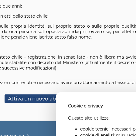
a due anni:
in atti dello stato civile;
sulla propria identità, sul proprio stato o sulle proprie qualità
 da una persona sottoposta ad indagini, ovvero se, per effetto d
sione penale viene iscritta sotto falso nome.
 stato civile – registrazione, in senso lato - non è libera ma avv
e stabilite con decreto del Ministero (attualmente il decreto 
 e successive modificazioni)
zare i contenuti è necessario avere un abbonamento a Lessico di d
Attiva un nuovo abbonamento in area riservata
Cookie e privacy
Questo sito utilizza:
cookie tecnici
: necessari 
cookie di analisi
: misurazi