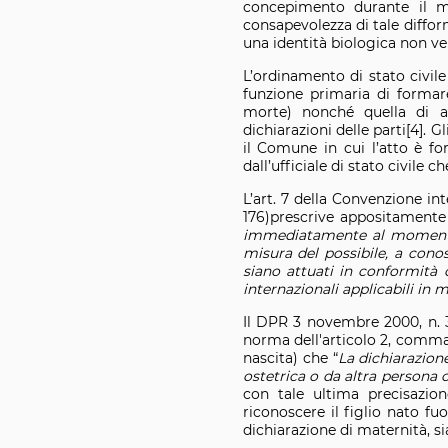
concepimento durante il mat
consapevolezza di tale diffor
una identità biologica non ver
L’ordinamento di stato civile 
funzione primaria di formare 
morte) nonché quella di arc
dichiarazioni delle parti[4]. G
il Comune in cui l’atto è fo
dall’ufficiale di stato civile 
L’art. 7 della Convenzione int
176)prescrive appositamente
immediatamente al momento d
misura del possibile, a conosc
siano attuati in conformità 
internazionali applicabili in 
Il DPR 3 novembre 2000, n. 3
norma dell'articolo 2, comma 
nascita) che “
La dichiarazion
ostetrica o da altra persona 
con tale ultima precisazion
riconoscere il figlio nato f
dichiarazione di maternità, s