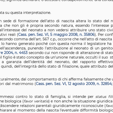
ta su questa interpretazione.
in sede di formazione dell'atto di nascita altera lo stato del n
a che non gli è propria secondo natura, essendo l'interess
 dall'interesse del neonato a non vedersi attribuire uno stato ci
tivi reali (
Cass. pen. Sez. VI, 5 maggio 2008, n. 35806
). Per conf
al secondo comma dell'art. 567 c.p., occorre che nell'atto di nascit
e lo hanno generato poiché con questa norma il legislatore ha i
 dell'ascendenza, punendo l'attribuzione al neonato di un genito
bre 2004, n. 4453
secondo cui non risponde di alterazione di stat
he il figlio è stato concepito da un'unione naturale, occulti il suo
a garanzia dell’identità del neonato, del rapporto effetti
uindi, dell'integrità dello stato di filiazione, quale attributo del
naturalmente, dal comportamento di chi afferma falsamente che 
ori dal matrimonio (
Cass. pen. Sez. VI, 12 agosto 2009, n. 32854;
commessi contro lo stato di famiglia, si intende per
status fil
ne biologica (
favor
veritatis
) e non anche la situazione giuridica
a discendere relazioni parentali giuridicamente riconosciute (
favo
ichiarare al momento della nascita l’eventuale difformità biologic