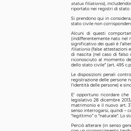
status filiationis
), includend
riportato nei registri di stato 
Si prendono qui in considerazi
stato civile non corrispondent
Alcuni di questi comportam
(indifferentemente nato nel 
significativo dei quali è l’a
filiationis
(false attestazioni e
di nascita (nel caso di fals
riconosciuto al momento dell
dello stato civile” (art. 495 c.p.
Le disposizioni penali contro
registrazione delle persone ne
l’identità delle persone) e sin
E’ opportuno ricordare che l
legislativo 28 dicembre 2013,
matrimonio e il nuovo art. 
senso interrogarsi, quindi – c
“legittimo” o “naturale”. Lo s
Perciò alterare (in senso gen
con un riconoscimento tardivo