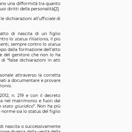
ano una difformità tra quanto
oi diritti della personalità[2].
 dichiarazioni all’ufficiale di
tto di nascita di un figlio
ntro lo
status filiationis,
il più
amenti, sempre contro lo
status
mpo dalla formazione dell’atto
te del genitore che non lo ha
 “false dichiarazioni in atti
rsonale attraverso la corretta
stinati a documentare e provare
tionis
.
2012, n. 219 e con il decreto
ita nel matrimonio e fuori dal
o stato giuridico
”. Non ha più
 norme sia lo status del figlio
o di nascita o successivamente
one diversa dalla verità della