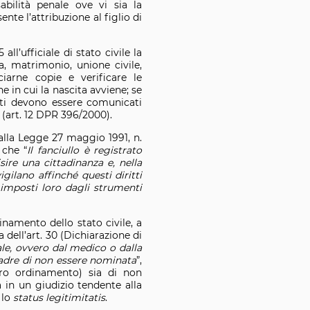
abilità penale ove vi sia la
te l’attribuzione al figlio di
ll’ufficiale di stato civile la
ta, matrimonio, unione civile,
ciarne copie e verificare le
ne in cui la nascita avviene; se
atti devono essere comunicati
a (art. 12 DPR 396/2000).
 dalla Legge 27 maggio 1991, n.
 che “
Il fanciullo è registrato
re una cittadinanza e, nella
igilano affinché questi diritti
 imposti loro dagli strumenti
namento dello stato civile, a
dell’art. 30 (Dichiarazione di
ale, ovvero dal medico o dalla
 madre di non essere nominata
”,
stro ordinamento) sia di non
 in un giudizio tendente alla
 lo
status legitimitatis
.