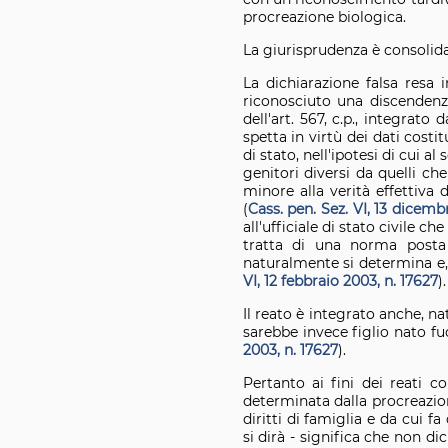
procreazione biologica.
La giurisprudenza è consolida
La dichiarazione falsa resa 
riconosciuto una discendenz
dell'art. 567, c.p., integrato
spetta in virtù dei dati costitu
di stato, nell'ipotesi di cui 
genitori diversi da quelli ch
minore alla verità effettiva
(
Cass. pen. Sez. VI, 13 dicem
all'ufficiale di stato civile c
tratta di una norma posta 
naturalmente si determina e, q
VI, 12 febbraio 2003, n. 17627
).
Il reato è integrato anche, 
sarebbe invece figlio nato fu
2003, n. 17627
).
Pertanto ai fini dei reati 
determinata dalla procreazio
diritti di famiglia e da cui f
si dirà - significa che non d