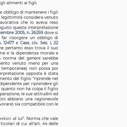
i alimenti ai figli.
 obbligo di mantenere i figli
 legittimità considera venuto
lavorativa che lo aveva reso
guito questa interpretazione
dicembre 2005, n. 26259
dove si
far risorgere un obbligo di
n. 12477
e
Cass. civ. Sez. I, 22
e pertanto esso trova il suo
egame e la dipendenza morale e
una norma del genere sarebbe
nimento venuto meno per una
va temporanea) non possa poi
terpretazione opposta è stata
ento del figlio “riprende nel
ndipendente per riprendere gli
n quanto non ha colpa il figlio
parazione, le sue attitudini ed
azioni abbiano una ragionevole
avorare) sia compatibile con le
itori di lui
”. Norma che vale
olari di cui all’art. 44 delle