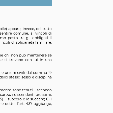
ile) appare, invece, del tutto
sentire comune, ai vincoli di
imo posto tra gli obbligati il
coli di solidarietà familiare,
ché chi non può mantenere se
he si trovano con lui in una
le unioni civili dal comma 19
dello stesso sesso e disciplina
tamento sono tenuti – secondo
ancanza, i discendenti prossimi;
5) il suocero e la suocera; 6) i
me detto, l’art. 437 aggiunge,