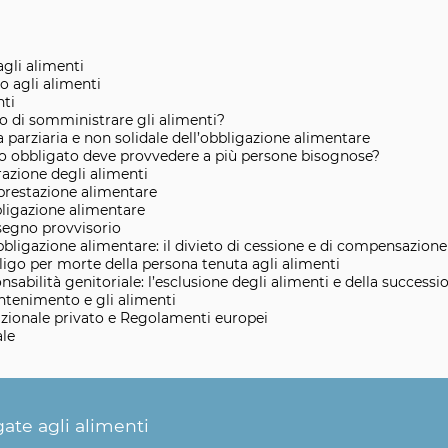
gli alimenti
to agli alimenti
nti
o di somministrare gli alimenti?
a parziaria e non solidale dell’obbligazione alimentare
o obbligato deve provvedere a più persone bisognose?
azione degli alimenti
prestazione alimentare
bligazione alimentare
ssegno provvisorio
’obbligazione alimentare: il divieto di cessione e di compensazione
ligo per morte della persona tenuta agli alimenti
sabilità genitoriale: l’esclusione degli alimenti e della successi
antenimento e gli alimenti
razionale privato e Regolamenti europei
ale
ate agli alimenti