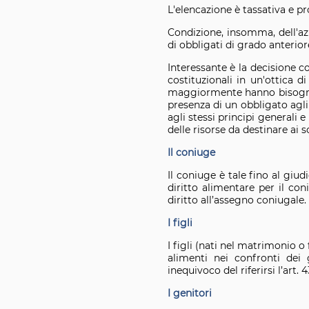
L'elencazione è tassativa e pr
Condizione, insomma, dell'a
di obbligati di grado anteriore
Interessante è la decisione c
costituzionali in un'ottica di
maggiormente hanno bisogno 
presenza di un obbligato agli
agli stessi principi generali e
delle risorse da destinare ai
Il coniuge
Il coniuge è tale fino al giu
diritto alimentare per il co
diritto all’assegno coniugale.
I figli
I figli (nati nel matrimonio 
alimenti nei confronti dei
inequivoco del riferirsi l’art.
I genitori