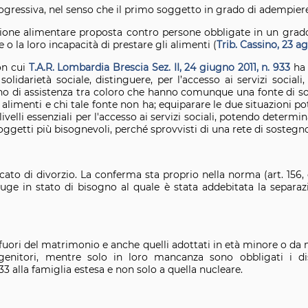
ogressiva, nel senso che il primo soggetto in grado di adempiere 
zione alimentare proposta contro persone obbligate in un gra
 o la loro incapacità di prestare gli alimenti (
Trib. Cassino, 23 a
on cui
T.A.R. Lombardia Brescia Sez. II, 24 giugno 2011, n. 933
ha 
 solidarietà sociale, distinguere, per l’accesso ai servizi social
di assistenza tra coloro che hanno comunque una fonte di sos
 alimenti e chi tale fonte non ha; equiparare le due situazioni
 livelli essenziali per l'accesso ai servizi sociali, potendo deter
 soggetti più bisognevoli, perché sprovvisti di una rete di sosteg
dicato di divorzio. La conferma sta proprio nella norma (art. 156,
niuge in stato di bisogno al quale è stata addebitata la separaz
o fuori del matrimonio e anche quelli adottati in età minore o da
 genitori, mentre solo in loro mancanza sono obbligati i di
 433 alla famiglia estesa e non solo a quella nucleare.