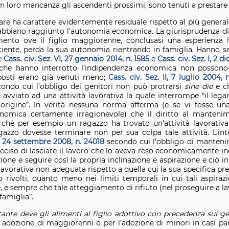
 in loro mancanza gli ascendenti prossimi, sono tenuti a prestare gl
re ha carattere evidentemente residuale rispetto al più generale
 abbiano raggiunto l'autonomia economica. La giurisprudenza di
ento ove il figlio maggiorenne, conclusasi una esperienza 
ente, perda la sua autonomia rientrando in famiglia. Hanno se
re
Cass. civ. Sez. VI, 27 gennaio 2014, n. 1585
e
Cass. civ. Sez. I, 2 
 che hanno interrotto l’indipendenza economica non possono 
osti erano già venuti meno;
Cass. civ. Sez. II, 7 luglio 2004, 
condo cui l’obbligo dei genitori non può protrarsi
sine die
e ch
ulti avviato ad una attività lavorativa la quale interrompe “il l
’origine”. In verità nessuna norma afferma (e se vi fosse 
conomica certamente irragionevole) che il diritto al mante
rché per esempio un ragazzo ha trovato un’attività lavorati
gazzo dovesse terminare non per sua colpa tale attività. L’in
I, 24 settembre 2008, n. 24018
secondo cui l’obbligo di mantenim
deciso di lasciare il lavoro che lo aveva reso economicamente i
ione e seguire così la propria inclinazione e aspirazione e ciò i
avorativa non adeguata rispetto a quella cui la sua specifica pre
ano rivolti, quanto meno nei limiti temporali in cui tali aspir
te, e sempre che tale atteggiamento di rifiuto (nel proseguire a l
famiglia”.
tante deve gli alimenti al figlio adottivo con precedenza sui gen
adozione di maggiorenni o per l’adozione di minori in casi partic