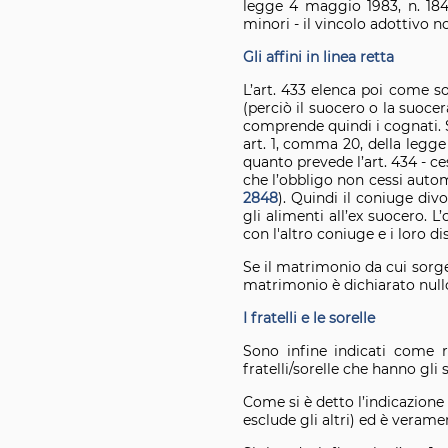
legge 4 maggio 1983, n. 184
minori - il vincolo adottivo n
Gli affini in linea retta
L’art. 433 elenca poi come sog
(perciò il suocero o la suocer
comprende quindi i cognati. Si
art. 1, comma 20, della legge
quanto prevede l’art. 434 - 
che l’obbligo non cessi autom
2848
). Quindi il coniuge div
gli alimenti all’ex suocero. L’
con l'altro coniuge e i loro d
Se il matrimonio da cui sorge i
matrimonio è dichiarato nullo 
I fratelli e le sorelle
Sono infine indicati come re
fratelli/sorelle che hanno gli
Come si è detto l’indicazione
esclude gli altri) ed è veramen