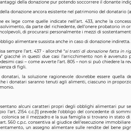
antaggi della donazione pur potendo soccorrere il donante indi
e della donazione ancora esistente nel patrimonio del donatario (
ne ex lege come quelle indicate nell’art. 433, anche la concess
ssolvimento, da parte del richiedente, dell'onere probatorio in or
e incolpevoli, di procurarsi personalmente i mezzi di sostentament
obbligo alimentare sussista anche in caso di donazione indiretta.
sa sempre l’art. 437 - allorché “
si tratti di donazione fatta in 
a
” giacché in questi due casi l’arricchimento non è avvenuto per
medesimi casi – come avverte l’art. 805 – non si può chiedere la r
enza di figli.
donatari, la soluzione ragionevole dovrebbe essere quella del
 i donatari saranno tenuti agli alimenti, ciascuno in proporzio
imonio.
entano alcuni caratteri propri degli obblighi alimentari pur s
io l'art. 2154 c.c.[1] prevede l'obbligo del concedente di somm
olonica se il mezzadro e la sua famiglia si trovano in stato di
l'art. 560 c.p.c. consentiva al giudice dell'esecuzione immobiliar
tentamento, un assegno alimentare sulle rendite del bene pigno