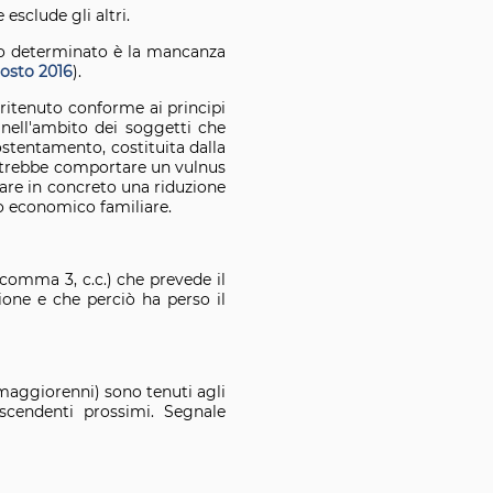
esclude gli altri.
do determinato è la mancanza
gosto 2016
).
ritenuto conforme ai principi
i, nell'ambito dei soggetti che
tentamento, costituita dalla
 potrebbe comportare un vulnus
minare in concreto una riduzione
no economico familiare.
 comma 3, c.c.) che prevede il
ione e che perciò ha perso il
 maggiorenni) sono tenuti agli
scendenti prossimi. Segnale