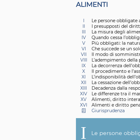
A
LIMENTI
I
Le persone obbligate a
II
I presupposti del dirit
III
La misura degli alime
IV
Quando cessa l’obblig
V
Più obbligati: la natur
VI
Che succede se un sol
VII
Il modo di somministr
VIII
L’adempimento della 
IX
La decorrenza dell’ob
X
Il procedimento e l’a
XI
L’indisponibilità dell
XII
La cessazione dell’obb
XIII
Decadenza dalla respon
XIV
Le differenze tra il m
XV
Alimenti, diritto inte
XVI
Alimenti e diritto pen
Giurisprudenza
I
Le persone obblig