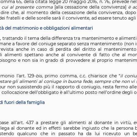
 1, comma 65, della citata legge 20 maggio 2016, n. 76, prevede nel
di cui al presente comma
[alla cessazione della convivenza]
è a
 dire che, al momento della cessazione della convivenza, dopo g
 fratelli e delle sorelle sarà il convivente, ad essere tenuto agli
ità del matrimonio e obbligazioni alimentari
, trattando il tema della differenza tra mantenimento e alimenti,
rmane a favore del coniuge separato senza mantenimento (non in 
evista anche in caso di perdita del diritto al mantenimento
. Gli alimenti spettano anche al convivente di fatto che al mo
 bisogno e non sia in grado di provvedere al proprio mantenim
.
monio l’art. 129-
bis
, primo comma, c.c. chiarisce che “
il coni
restare gli alimenti al coniuge in buona fede, sempre che non vi s
pur non sussistendo più il rapporto di coniugio, resta fermo alle
a collocazione dell’obbligato è all’ultimo posto nell’ordine degli o
i fuori della famiglia
base all’art. 437 a prestare gli alimenti al donante in virtù, 
lega al donante ed in effetti sarebbe ingiusto che la persona 
stendo qualcuno che in passato ha da lui ricevuto un be