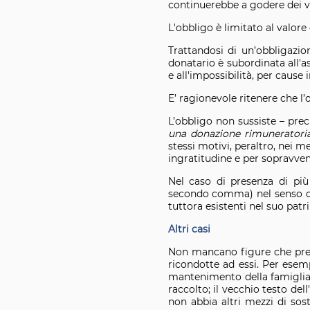
continuerebbe a godere dei v
L'obbligo è limitato al valor
Trattandosi di un’obbligazio
donatario è subordinata all'a
e all'impossibilità, per caus
E’ ragionevole ritenere che l’
L’obbligo non sussiste – preci
una donazione rimuneratori
stessi motivi, peraltro, nei 
ingratitudine e per sopravveni
Nel caso di presenza di più 
secondo comma) nel senso che
tuttora esistenti nel suo patr
Altri casi
Non mancano figure che pres
ricondotte ad essi. Per esemp
mantenimento della famiglia c
raccolto; il vecchio testo del
non abbia altri mezzi di sos