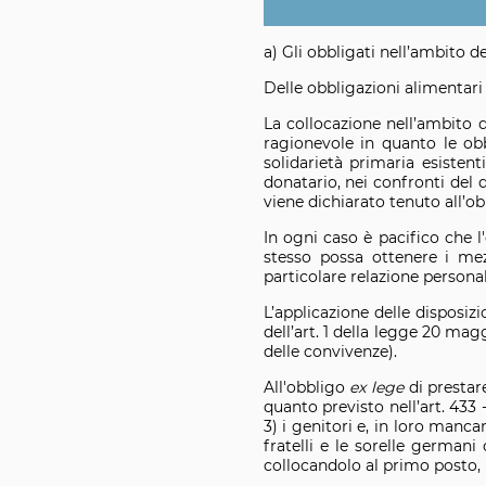
a) Gli obbligati nell’ambito de
Delle obbligazioni alimentari s
La collocazione nell’ambito d
ragionevole in quanto le obb
solidarietà primaria esistent
donatario, nei confronti del 
viene dichiarato tenuto all’ob
In ogni caso è pacifico che
stesso possa ottenere i mez
particolare relazione persona
L’applicazione delle disposi
dell’art. 1 della legge 20 mag
delle convivenze).
All'obbligo
ex lege
di prestar
quanto previsto nell’art. 433 -
3) i genitori e, in loro mancan
fratelli e le sorelle germani
collocandolo al primo posto, 