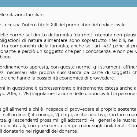
lle relazioni familiari
i occupa l’intero titolo XIII del primo libro del codice civile.
elle norme sul diritto di famiglia (da molti ritenuta non plausib
ligazioni di natura alimentare sono soprattutto riferibili, nel 
i tra componenti della famiglia, anche se l’art. 437 pone al pr
donante, e perciò un soggetto che per riconoscenza, e non per vin
bligo.
 l'ordinamento appresta, con queste norme, gli strumenti affin
zi necessari alla propria sussistenza da parte di soggetti c
le e che hanno la possibilità economica di provvedere.
zioni in questione è espressamente e interamente estesa anche al
gio 2016, n. 76 (Regolamentazione delle unioni civili tra persone 
e gli alimenti a chi è incapace di provvedere al proprio sosten
 nell'ordine: 1) il coniuge; 2) i figli, anche adottivi, e, in loro m
za, gli ascendenti prossimi; gli adottanti; 4) i generi e le nuore; 
 o unilaterali, con precedenza dei germani sugli unilaterali. Co
il donatario nei riguardi del donante.