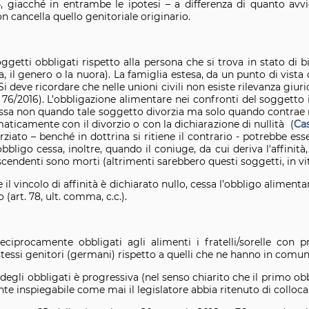
, giacché in entrambe le ipotesi – a differenza di quanto avvi
on cancella quello genitoriale originario.
getti obbligati rispetto alla persona che si trova in stato di bi
a, il genero o la nuora). La famiglia estesa, da un punto di vista
 deve ricordare che nelle unioni civili non esiste rilevanza giuridi
 76/2016). L’obbligazione alimentare nei confronti del soggetto
cessa non quando tale soggetto divorzia ma solo quando contra
aticamente con il divorzio o con la dichiarazione di nullità (
Cas
orziato – benché in dottrina si ritiene il contrario - potrebbe e
obbligo cessa, inoltre, quando il coniuge, da cui deriva l'affinità,
iscendenti sono morti (altrimenti sarebbero questi soggetti, in vit
l vincolo di affinità è dichiarato nullo, cessa l’obbligo alimentar
(art. 78, ult. comma, c.c.).
ciprocamente obbligati agli alimenti i fratelli/sorelle con p
 stessi genitori (germani) rispetto a quelli che ne hanno in comune
 degli obbligati è progressiva (nel senso chiarito che il primo o
te inspiegabile come mai il legislatore abbia ritenuto di collocare 