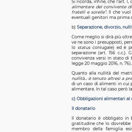
Si ricorda, infine, che l’art.
alimentare del convivente 
fratelli e sorelle”.
Il che vuol
eventuali genitori ma prima dei
b)
Separazione, divorzio, null
Come meglio si dirà più oltre
ve ne sono i presupposti, pe
lo
status
coniugale) ed è pr
separazione (art. 156 c.c.)
convivenza versi in stato di
legge 20 maggio 2016, n. 76)
Quanto alla nullità del matri
nullità… è tenuto altresì a p
di un caso di alimenti in cui 
alimentare. In tal caso però l
c) Obbligazioni alimentari al d
Il donatario
Il donatario è obbligato in 
gratitudine che lo dovrebbe 
membro della famiglia esi