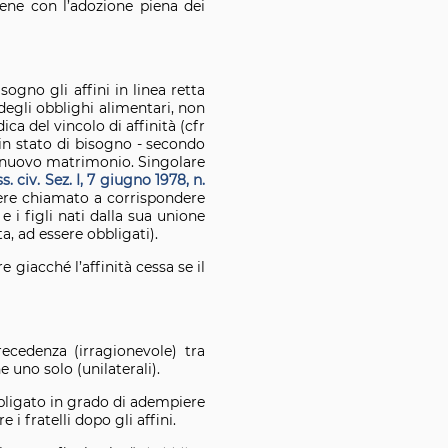
ene con l’adozione piena dei
sogno gli affini in linea retta
 degli obblighi alimentari, non
ca del vincolo di affinità (cfr
 in stato di bisogno - secondo
e nuovo matrimonio. Singolare
s. civ. Sez. I, 7 giugno 1978, n.
ssere chiamato a corrispondere
 e i figli nati dalla sua unione
a, ad essere obbligati).
e giacché l’affinità cessa se il
recedenza (irragionevole) tra
 uno solo (unilaterali).
bbligato in grado di adempiere
i fratelli dopo gli affini.