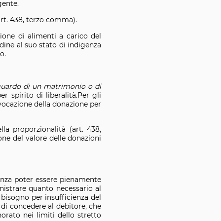
gente.
art. 438, terzo comma).
ione di alimenti a carico del
dine al suo stato di indigenza
o.
riguardo di un matrimonio o di
 spirito di liberalità.Per gli
evocazione della donazione per
la proporzionalità (art. 438,
ne del valore delle donazioni
enza poter essere pienamente
inistrare quanto necessario al
 bisogno per insufficienza del
e di concedere al debitore, che
rato nei limiti dello stretto