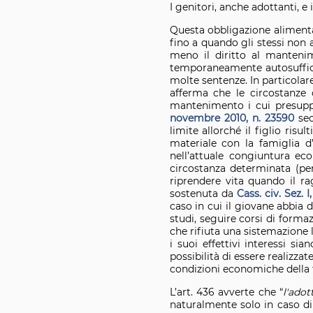
I genitori, anche adottanti, e
Questa obbligazione alimenta
fino a quando gli stessi non
meno il diritto al mantenim
temporaneamente autosuffici
molte sentenze. In particola
afferma che le circostanze
mantenimento i cui presupp
novembre 2010, n. 23590
se
limite allorché il figlio ris
materiale con la famiglia d
nell’attuale congiuntura e
circostanza determinata (pe
riprendere vita quando il ra
sostenuta da
Cass. civ. Sez. 
caso in cui il giovane abbia 
studi, seguire corsi di formaz
che rifiuta una sistemazione l
i suoi effettivi interessi si
possibilità di essere realizza
condizioni economiche della 
L’art. 436 avverte che “
l'adot
naturalmente solo in caso di 