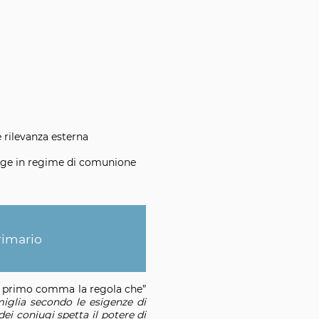
e rilevanza esterna
niuge in regime di comunione
rimario
e al primo comma la regola che”
amiglia secondo le esigenze di
ei coniugi spetta il potere di