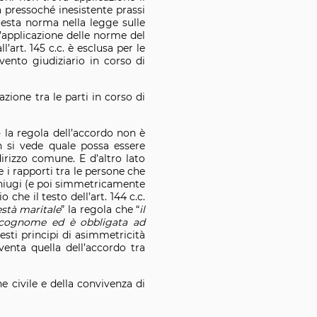
 pressoché inesistente prassi
uesta norma nella legge sulle
’applicazione delle norme del
’art. 145 c.c. è esclusa per le
vento giudiziario in corso di
zione tra le parti in corso di
 la regola dell’accordo non è
n si vede quale possa essere
irizzo comune. E d’altro lato
e i rapporti tra le persone che
 coniugi (e poi simmetricamente
 che il testo dell’art. 144 c.c.
stà maritale
” la regola che “
il
l cognome ed è obbligata ad
esti principi di asimmetricità
venta quella dell’accordo tra
e civile e della convivenza di