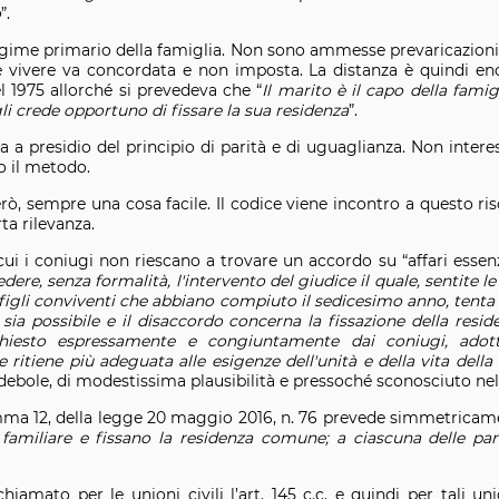
o
”.
gime primario della famiglia. Non sono ammesse prevaricazioni 
 vivere va concordata e non imposta. La distanza è quindi e
l 1975 allorché si prevedeva che “
Il marito è il capo della fami
crede opportuno di fissare la sua residenza
”.
a a presidio del principio di parità e di uguaglianza. Non interes
o il metodo.
ò, sempre una cosa facile. Il codice viene incontro a questo ris
ta rilevanza.
n cui i coniugi non riescano a trovare un accordo su “affari essenz
dere, senza formalità, l'intervento del giudice il quale, sentite l
 figli conviventi che abbiano compiuto il sedicesimo anno, tenta
a possibile e il disaccordo concerna la fissazione della residenza
ichiesto espressamente e congiuntamente dai coniugi, ado
 ritiene più adeguata alle esigenze dell'unità e della vita della
debole, di modestissima plausibilità e pressoché sconosciuto nell
, comma 12, della legge 20 maggio 2016, n. 76 prevede simmetricam
ta familiare e fissano la residenza comune; a ciascuna delle par
amato per le unioni civili l’art. 145 c.c. e quindi per tali un