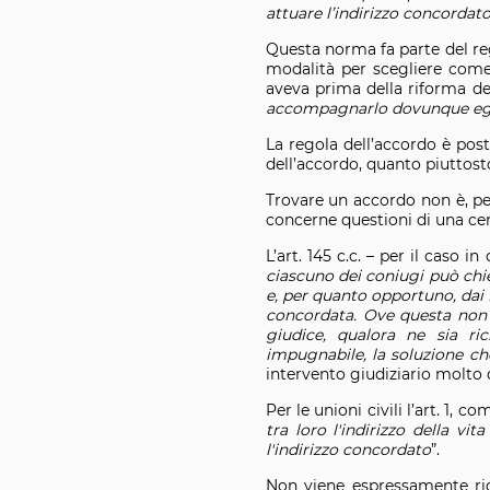
attuare l’indirizzo concordat
Questa norma fa parte del re
modalità per scegliere come
aveva prima della riforma de
accompagnarlo dovunque egli 
La regola dell’accordo è post
dell’accordo, quanto piuttost
Trovare un accordo non è, per
concerne questioni di una cer
L’art. 145 c.c. – per il caso i
ciascuno dei
coniugi può chie
e, per quanto opportuno, dai
concordata. Ove questa non si
giudice, qualora ne sia r
impugnabile, la soluzione che
intervento giudiziario molto 
Per le unioni civili l’art. 1
tra loro l'indirizzo della vi
l'indirizzo concordato
”.
Non viene espressamente richi