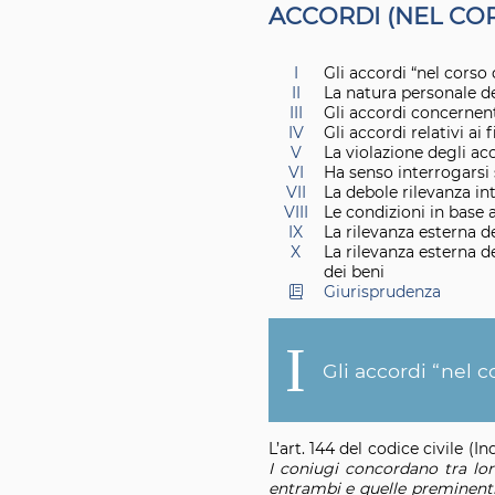
A
CCORDI (NEL COR
I
Gli accordi “nel corso
II
La natura personale deg
III
Gli accordi concernent
IV
Gli accordi relativi ai f
V
La violazione degli ac
VI
Ha senso interrogarsi 
VII
La debole rilevanza int
VIII
Le condizioni in base a
IX
La rilevanza esterna d
X
La rilevanza esterna d
dei beni
Giurisprudenza
I
Gli accordi “nel 
L’art. 144 del codice civile (
I coniugi concordano tra loro
entrambi e quelle preminenti