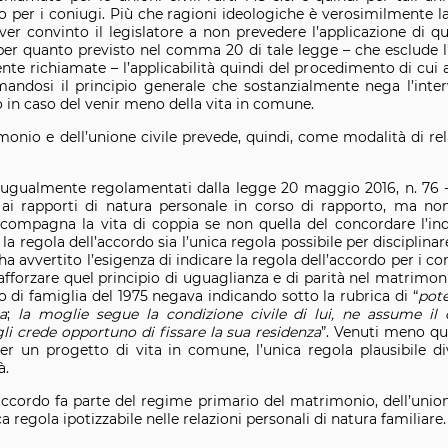
 per i coniugi. Più che ragioni ideologiche è verosimilmente la
ver convinto il legislatore a non prevedere l’applicazione di q
e per quanto previsto nel comma 20 di tale legge – che esclude l
e richiamate – l’applicabilità quindi del procedimento di cui all
rmandosi il principio generale che sostanzialmente nega l’inter
in caso del venir meno della vita in comune.
onio e dell’unione civile prevede, quindi, come modalità di rela
 ugualmente regolamentati dalla legge 20 maggio 2016, n. 76 -
 ai rapporti di natura personale in corso di rapporto, ma no
accompagna la vita di coppia se non quella del concordare l’ind
 regola dell’accordo sia l’unica regola possibile per disciplinar
 ha avvertito l’esigenza di indicare la regola dell’accordo per i
rafforzare quel principio di uguaglianza e di parità nel matrimonio
to di famiglia del 1975 negava indicando sotto la rubrica di “
pote
a
;
la moglie segue la condizione civile di lui, ne assume i
 crede opportuno di fissare la sua residenza
”. Venuti meno qu
er un progetto di vita in comune, l’unica regola plausibile di
à.
accordo fa parte del regime primario del matrimonio, dell’union
a regola ipotizzabile nelle relazioni personali di natura familiare.