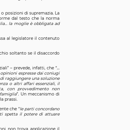
o posizioni di supremazia. La
norme dal testo che la norma
glia… la moglie è obbligata ad
sa al legislatore il contenuto
chio soltanto se il disaccordo
iali” – prevede, infatti, che “…
e opinioni espresse dai coniugi
 di raggiungere una soluzione
 o altri affari essenziali, il
tta, con provvedimento non
 famiglia
”. Un meccanismo di
a prassi.
ente che “
le parti concordano
ti spetta il potere di attuare
ioni non trova applicazione il