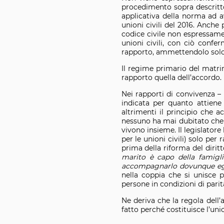
procedimento sopra descritto
applicativa della norma ad a
unioni civili del 2016. Anch
codice civile non espressament
unioni civili, con ciò confe
rapporto, ammettendolo solo 
Il regime primario del matrim
rapporto quella dell’accordo.
Nei rapporti di convivenza –
indicata per quanto attiene
altrimenti il principio che 
nessuno ha mai dubitato che la
vivono insieme. Il legislatore
per le unioni civili) solo per 
prima della riforma del dirit
marito è capo della famigli
accompagnarlo dovunque egli
nella coppia che si unisce p
persone in condizioni di parit
Ne deriva che la regola dell’
fatto perché costituisce l’unic