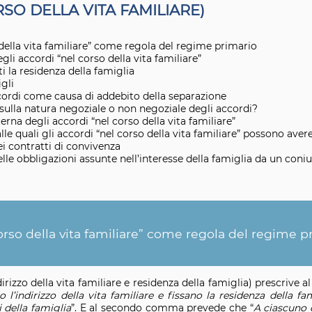
SO DELLA VITA FAMILIARE)
 della vita familiare” come regola del regime primario
li accordi “nel corso della vita familiare”
i la residenza della famiglia
igli
cordi come causa di addebito della separazione
sulla natura negoziale o non negoziale degli accordi?
erna degli accordi “nel corso della vita familiare”
lle quali gli accordi “nel corso della vita familiare” possono aver
ei contratti di convivenza
elle obbligazioni assunte nell’interesse della famiglia da un co
corso della vita familiare” come regola del regime p
Indirizzo della vita familiare e residenza della famiglia) prescriv
 l’indirizzo della vita familiare e fissano la residenza della f
 della famiglia
”. E al secondo comma prevede che “
A ciascuno d