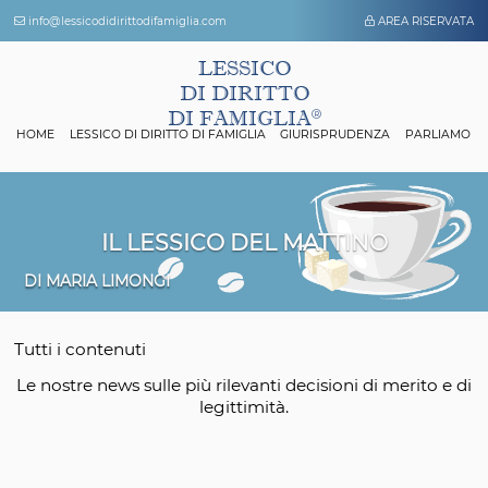
info@lessicodidirittodifamiglia.com
AREA 
LESSICO
DI DIRITTO
DI FAMIGLIA
HOME
LESSICO DI DIRITTO DI FAMIGLIA
GIURISPRUDENZA
P
IL LESSICO DEL MATTINO
DI MARIA LIMONGI
Tutti i contenuti
Le nostre news sulle più rilevanti decisioni di mer
legittimità.