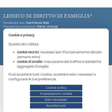
vivere con un genitore che consumi dinamiche di
maltrattamento, anche soltanto morale, ai danni dell'al
produce effetti negativi e devastanti sia sullo sviluppo p
del minorenne sia sul processo di sana ed equilibrata cr
perché lo porta ad interiorizzare e normalizzare modelli
diseducativi e di svalutazione.
LESSICO DI DIRITTO DI FAMIGLIA
Fondatore: avv.
Gianfranco Dosi
Presidente e direttore:
Maria Limongi
Cookie e privacy
Questo sito utilizza:
Copyright © 2026 Associazione Lessico di diritto di famiglia. All 
cookie tecnici
: necessari per il funzionamento del
reserved.
(sempre attivi)
Informativa privacy
Cookie policy
Impostazioni cookie