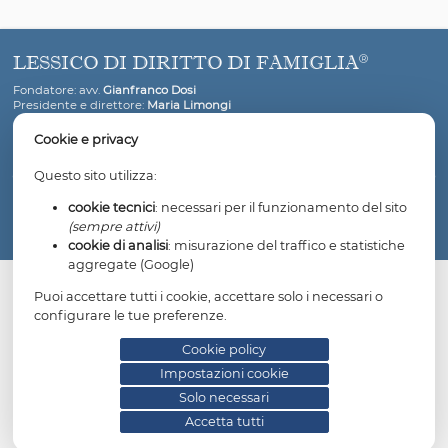
Non conta la tolleranza rispetto a pregresse infedeltà: v
valutata la successiva evoluzione del rapporto e, in caso
nuove ed ulteriori infedeltà, la reazione della parte
interessata.
L’addebito esclude il diritto al mantenimento.
LESSICO DI DIRITTO DI FAMIGLIA
Fondatore: avv.
Gianfranco Dosi
Presidente e direttore:
Maria Limongi
Cookie e privacy
Questo sito utilizza:
Copyright © 2026 Associazione Lessico di diritto di famiglia. All 
cookie tecnici
: necessari per il funzionamento del
reserved.
(sempre attivi)
Informativa privacy
Cookie policy
Impostazioni cookie
cookie di analisi
: misurazione del traffico e statis