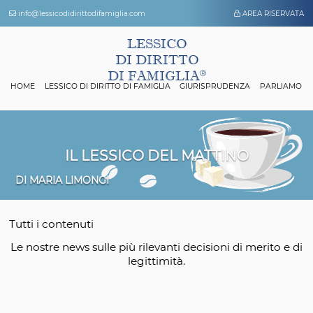
info@lessicodidirittodifamiglia.com
AREA 
LESSICO
DI DIRITTO
DI FAMIGLIA
HOME
LESSICO DI DIRITTO DI FAMIGLIA
GIURISPRUDENZA
P
IL LESSICO DEL MATTINO
DI MARIA LIMONGI
Tutti i contenuti
Le nostre news sulle più rilevanti decisioni di mer
legittimità.