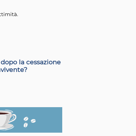
ttimità.
 dopo la cessazione
nvivente?