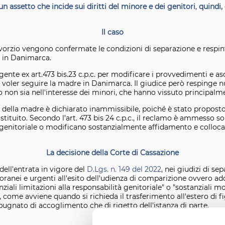
un assetto che incide sui diritti del minore e dei genitori
,
quindi,
Il caso
ivorzio vengono confermate le condizioni di separazione e respint
i in Danimarca.
nte ex art.473 bis.23 c.p.c. per modificare i provvedimenti e ascol
i voler seguire la madre in Danimarca. Il giudice però respinge n
o non sia nell'interesse dei minori, che hanno vissuto principal
 della madre è dichiarato inammissibile, poiché è stato propos
stituito. Secondo l’art. 473 bis 24 c.p.c., il reclamo è ammesso 
à genitoriale o modificano sostanzialmente affidamento e colloc
La decisione della Corte di Cassazione
dell'entrata in vigore del
D.Lgs. n. 149 del 2022
, nei giudizi di se
anei e urgenti all'esito dell'udienza di comparizione ovvero adot
nziali limitazioni alla responsabilità genitoriale" o "sostanziali 
, come avviene quando si richieda il trasferimento all'estero di fi
gnato di accoglimento che di rigetto dell'istanza di parte.