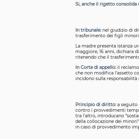
Si, anche il rigetto consolida 
In tribunale:
nel giudizio di d
trasferimento dei figli minor
La madre presenta istanza urge
maggiore, 16 anni, dichiara d
ritenendo che il trasferiment
In
Corte di appello:
il reclamo
che non modifica l'assetto co
incidono sulla responsabilit
Principio di diritto:
a seguito 
contro i provvedimenti tempor
tra l'altro, introducano "sosta
della collocazione dei minori"
in caso di provvedimento impu