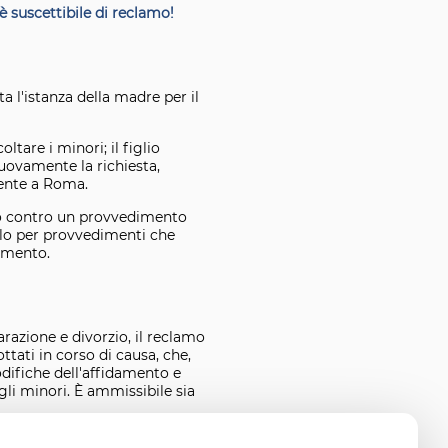
 è suscettibile di reclamo!
a l'istanza della madre per il
tare i minori; il figlio
uovamente la richiesta,
mente a Roma.
to contro un provvedimento
solo per provvedimenti che
amento.
parazione e divorzio, il reclamo
tati in corso di causa, che,
modifiche dell'affidamento e
gli minori. È ammissibile sia