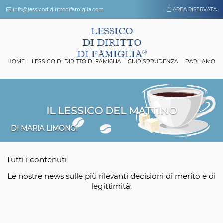
info@lessicodidirittodifamiglia.com
AREA 
LESSICO
DI DIRITTO
DI FAMIGLIA
HOME
LESSICO DI DIRITTO DI FAMIGLIA
GIURISPRUDENZA
P
IL LESSICO DEL MATTINO
DI MARIA LIMONGI
Tutti i contenuti
Le nostre news sulle più rilevanti decisioni di mer
legittimità.