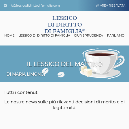
info@lessicodidirittodifamiglia.com
AREA 
LESSICO
DI DIRITTO
DI FAMIGLIA
HOME
LESSICO DI DIRITTO DI FAMIGLIA
GIURISPRUDENZA
P
IL LESSICO DEL MATTINO
DI MARIA LIMONGI
Tutti i contenuti
Le nostre news sulle più rilevanti decisioni di mer
legittimità.