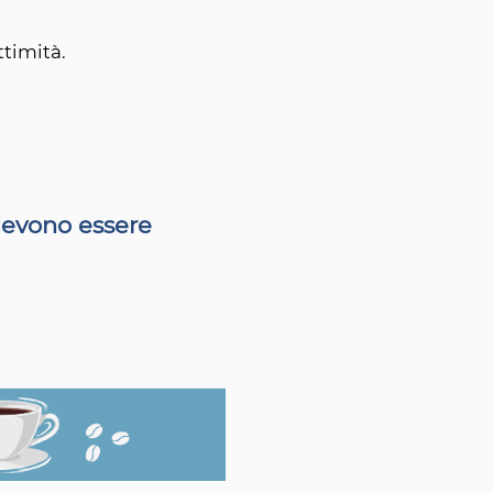
ttimità.
 devono essere