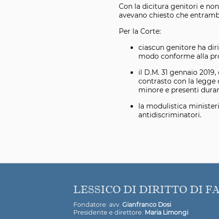
Con la dicitura genitori e no
avevano chiesto che entrambi
Per la Corte:
ciascun genitore ha diri
modo conforme alla prop
il D.M. 31 gennaio 2019,
contrasto con la legge c
minore e presenti durant
la modulistica ministeria
antidiscriminatori.
LESSICO DI DIRITTO DI F
Fondatore: avv.
Gianfranco Dosi
Presidente e direttore:
Maria Limongi