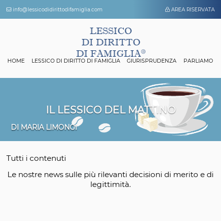
info@lessicodidirittodifamiglia.com
AREA 
LESSICO
DI DIRITTO
DI FAMIGLIA
HOME
LESSICO DI DIRITTO DI FAMIGLIA
GIURISPRUDENZA
P
IL LESSICO DEL MATTINO
DI MARIA LIMONGI
Tutti i contenuti
Le nostre news sulle più rilevanti decisioni di mer
legittimità.