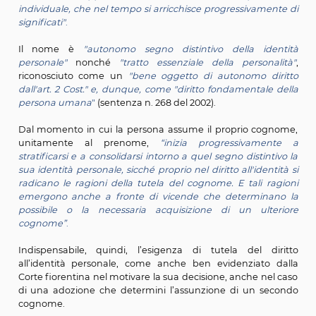
299 cc nella parte in cui
“non consente, con la sent
adozione, di aggiungere, anziché di anteporre, il c
dell'adottante a quello dell'adottato maggiore d'e
entrambi nel manifestare il consenso all'adozione s
espressi a favore di tale effetto”
.
La Corte Costituzionale, dopo aver percorso la trasfor
dell’istituto dell’adozione negli ultimi venti anni nei ter
ricordati, motiva la sua decisione in modo sostanzi
simile a quella con cui la Corte di Appello di Firenze ha 
la domanda di adozione sopra richiamata.
La Corte Costituzionale ricorda, richiamando una p
precedente decisione (n. 131 del 2022), come il
"
co
insieme con il prenome, rappresenta il nucleo dell'i
giuridica e sociale della persona: le conferisce identifica
nei rapporti di diritto pubblico, come di diritto pri
incarna la rappresentazione sintetica della perso
individuale, che nel tempo si arricchisce progressivam
significati"
.