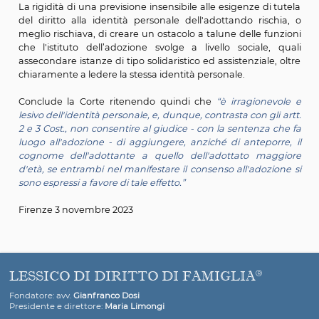
cognome.
Prosegue la Corte Costituzionale, con il richiamo 
propria decisione del 2001 sempre sul medesimo art
affermando che
“se quel cognome si è oramai radica
contesto sociale in cui l'interessato si trova a vivere, e 
stato anche trasmesso ai figli, precludere di manten
risolve in un'ingiusta privazione di un elemento de
personalità, tradizionalmente definito come il diri
essere se stessi"
.
Quando la valutazione riguardi una adozione di p
maggiore d'età, l’automaticità e rigidità del mecc
previsto dall’art. 299 cc, che sacrifica aprioristicamente il
all'identità personale dell'adottando, è irragionevole
mancanza di flessibilità.
Prosegue la Corte affermando che
“Se, dunque, l'a
maggiore d'età ha esigenza di veder tutelato il suo 
all'identità personale attraverso l'aggiunta, in luog