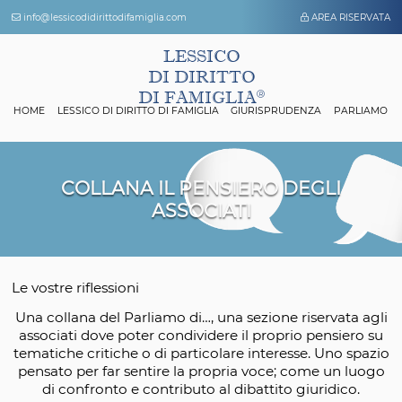
info@lessicodidirittodifamiglia.com
AREA 
LESSICO
DI DIRITTO
DI FAMIGLIA
HOME
LESSICO DI DIRITTO DI FAMIGLIA
GIURISPRUDENZA
P
COLLANA IL PENSIERO DEGLI
ASSOCIATI
Le vostre riflessioni
Una collana del Parliamo di…, una sezione riserva
associati dove poter condividere il proprio pens