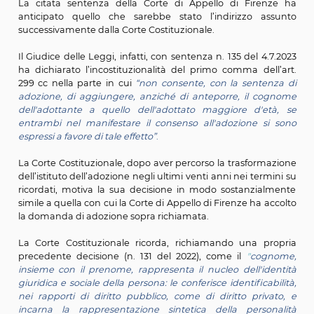
CEDU;
III) la tutela dell’identità personale dell’adottato e qui
diritto a mantenere il proprio cognome per primo
segno distintivo, sia in ambito sociale che lavor
riconoscendo quindi che il cognome gode di una dist
assoluta tutela anche nella sua funzione di str
identificativo della persona e che, in quanto tale, cost
parte essenziale ed irrinunciabile della personalità;
IV) l’irragionevole rinuncia all’adozione da parte di s
maggiorenni sol perché chiedevano concordemen
diversa collocazione del cognome dell’adottante.
La citata sentenza della Corte di Appello di Fire
anticipato quello che sarebbe stato l’indirizzo a
successivamente dalla Corte Costituzionale.
Il Giudice delle Leggi, infatti, con sentenza n. 135 del 4
ha dichiarato l’incostituzionalità del primo comma de