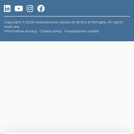
anteposizione, del cognome dell'adottante al propri
anche l'adottante è favorevole a tale ordine, che non
sul suo consenso all'adozione, è irragionevole non con
che la sentenza di adozione possa disporre il citato effet
La rigidità di una previsione insensibile alle esigenze di
del diritto alla identità personale dell'adottando ris
meglio rischiava, di creare un ostacolo a talune delle f
che l'istituto dell’adozione svolge a livello sociale
assecondare istanze di tipo solidaristico ed assistenziale
chiaramente a ledere la stessa identità personale.
Conclude la Corte ritenendo quindi che
“è irragion
lesivo dell'identità personale, e, dunque, contrasta con gl
2 e 3 Cost., non consentire al giudice - con la sentenza
luogo all'adozione - di aggiungere, anziché di antepo
cognome dell'adottante a quello dell'adottato ma
d'età, se entrambi nel manifestare il consenso all'adoz
sono espressi a favore di tale effetto.”