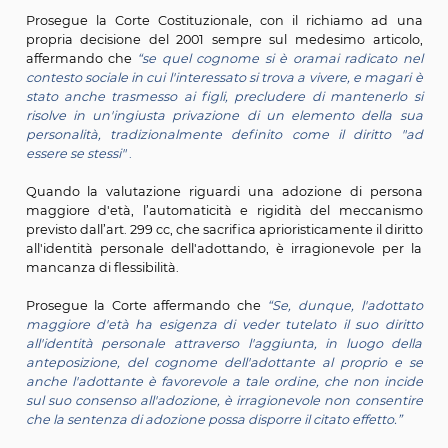
Il nome è
"autonomo segno distintivo della id
personale"
nonché
"tratto essenziale della person
riconosciuto come un
"bene oggetto di autonomo d
dall'art. 2 Cost." e, dunque, come "diritto fondamental
persona umana
"
(sentenza n. 268 del 2002).
Dal momento in cui la persona assume il proprio co
unitamente al prenome,
“inizia progressivam
stratificarsi e a consolidarsi intorno a quel segno distin
sua identità personale, sicché proprio nel diritto all'iden
radicano le ragioni della tutela del cognome. E tali 
emergono anche a fronte di vicende che determin
possibile o la necessaria acquisizione di un ult
cognome”
.
Indispensabile, quindi, l’esigenza di tutela del d
all’identità personale, come anche ben evidenziato
Corte fiorentina nel motivare la sua decisione, anche n
di una adozione che determini l’assunzione di un s