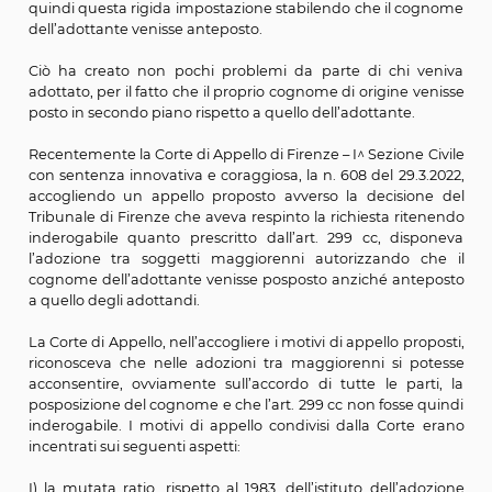
modificato l’art. 299 del codice civile prevedendo a
comma che
“l’adottato assume il cognome dell’adottan
antepone al proprio”
.
Prima della riforma l’adottato aggiungeva il c
dell’adottante al proprio, ma non precisava la norm
collocamento fosse prima o dopo. La riforma del 1983 
quindi questa rigida impostazione stabilendo che il 
dell’adottante venisse anteposto.
Ciò ha creato non pochi problemi da parte di chi 
adottato, per il fatto che il proprio cognome di origine 
posto in secondo piano rispetto a quello dell’adottante.
Recentemente la Corte di Appello di Firenze – I^ Sezione
con sentenza innovativa e coraggiosa, la n. 608 del 29.
accogliendo un appello proposto avverso la decisio
Tribunale di Firenze che aveva respinto la richiesta ri
inderogabile quanto prescritto dall’art. 299 cc, di
l’adozione tra soggetti maggiorenni autorizzando 