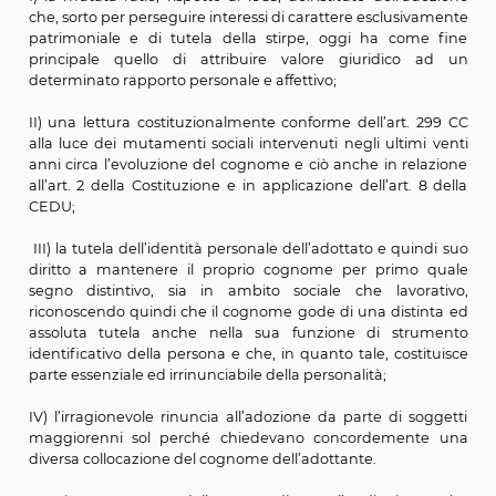
cognome dell’adottante venisse posposto anziché ant
a quello degli adottandi.
La Corte di Appello, nell’accogliere i motivi di appello pr
riconosceva che nelle adozioni tra maggiorenni si p
acconsentire, ovviamente sull’accordo di tutte le pa
posposizione del cognome e che l’art. 299 cc non fosse
inderogabile. I motivi di appello condivisi dalla Cort
incentrati sui seguenti aspetti:
I) la mutata ratio, rispetto al 1983, dell’istituto dell’a
che, sorto per perseguire interessi di carattere esclusi
patrimoniale e di tutela della stirpe, oggi ha com
principale quello di attribuire valore giuridico
determinato rapporto personale e affettivo;
II) una lettura costituzionalmente conforme dell’art.
alla luce dei mutamenti sociali intervenuti negli ultim
anni circa l’evoluzione del cognome e ciò anche in re
all’art. 2 della Costituzione e in applicazione dell’art. 