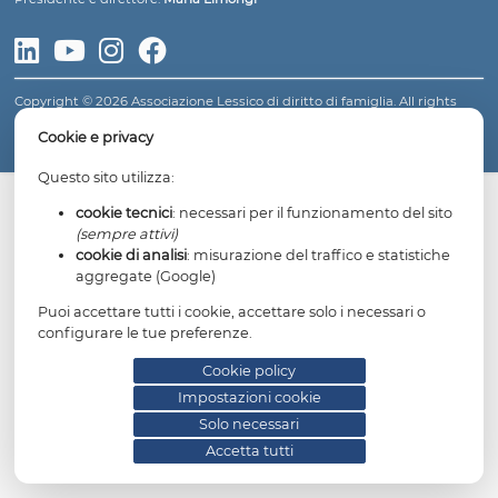
LESSICO DI DIRITTO DI FAMIGLIA
Fondatore: avv.
Gianfranco Dosi
Presidente e direttore:
Maria Limongi
Copyright © 2026 Associazione Lessico di diritto di famiglia. All 
reserved.
Informativa privacy
Cookie policy
Impostazioni cookie
Cookie e privacy
Questo sito utilizza:
cookie tecnici
: necessari per il funzionamento del
(sempre attivi)
cookie di analisi
: misurazione del traffico e statis
aggregate (Google)
Puoi accettare tutti i cookie, accettare solo i necessari 
configurare le tue preferenze.