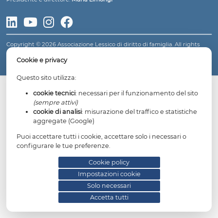
LESSICO DI DIRITTO DI FAMIGLIA
Fondatore: avv.
Gianfranco Dosi
Presidente e direttore:
Maria Limongi
Copyright © 2026 Associazione Lessico di diritto di famiglia. All 
reserved.
Informativa privacy
Cookie policy
Impostazioni cookie
Cookie e privacy
Questo sito utilizza:
cookie tecnici
: necessari per il funzionamento del
(sempre attivi)
cookie di analisi
: misurazione del traffico e statis
aggregate (Google)
Puoi accettare tutti i cookie, accettare solo i necessari 
configurare le tue preferenze.