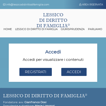
info@lessicodidirittodifamiglia.com
AREA 
LESSICO
DI DIRITTO
DI FAMIGLIA
HOME
LESSICO DI DIRITTO DI FAMIGLIA
GIURISPRUDENZA
P
Accedi
Accedi per visualizzare i contenuti
REGISTRATI
ACCEDI