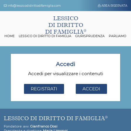
info@lessicodidirittodifamiglia.com
AREA 
LESSICO
DI DIRITTO
DI FAMIGLIA
HOME
LESSICO DI DIRITTO DI FAMIGLIA
GIURISPRUDENZA
P
Accedi
Accedi per visualizzare i contenuti
REGISTRATI
ACCEDI