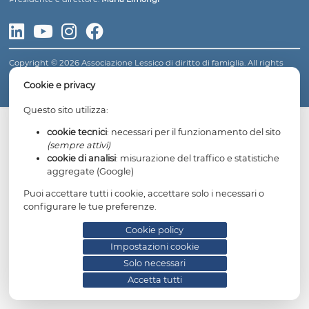
LESSICO DI DIRITTO DI FAMIGLIA
Fondatore: avv.
Gianfranco Dosi
Presidente e direttore:
Maria Limongi
Copyright © 2026 Associazione Lessico di diritto di famiglia. All 
reserved.
Informativa privacy
Cookie policy
Impostazioni cookie
Cookie e privacy
Questo sito utilizza:
cookie tecnici
: necessari per il funzionamento del
(sempre attivi)
cookie di analisi
: misurazione del traffico e statis
aggregate (Google)
Puoi accettare tutti i cookie, accettare solo i necessari 
configurare le tue preferenze.