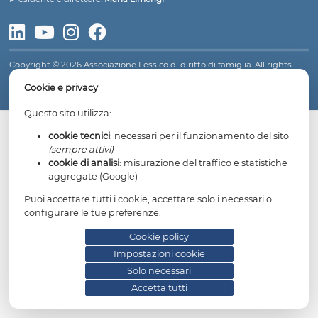
LESSICO DI DIRITTO DI FAMIGLIA
Fondatore: avv.
Gianfranco Dosi
Presidente e direttore:
Maria Limongi
Copyright © 2026 Associazione Lessico di diritto di famiglia. All 
reserved.
Informativa privacy
Cookie policy
Impostazioni cookie
Cookie e privacy
Questo sito utilizza:
cookie tecnici
: necessari per il funzionamento del
(sempre attivi)
cookie di analisi
: misurazione del traffico e statis
aggregate (Google)
Puoi accettare tutti i cookie, accettare solo i necessari 
configurare le tue preferenze.