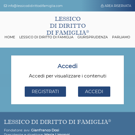
info@lessicodidirittodifamiglia.com
AREA 
LESSICO
DI DIRITTO
DI FAMIGLIA
HOME
LESSICO DI DIRITTO DI FAMIGLIA
GIURISPRUDENZA
P
Accedi
Accedi per visualizzare i contenuti
REGISTRATI
ACCEDI