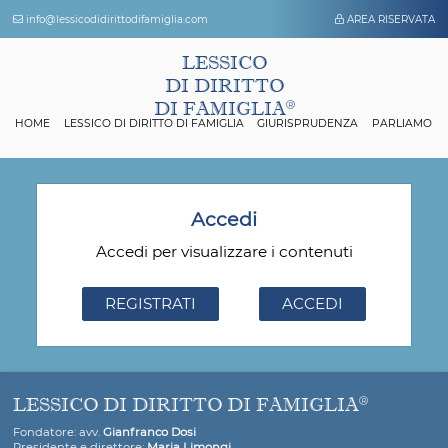
info@lessicodidirittodifamiglia.com
AREA 
LESSICO
DI DIRITTO
DI FAMIGLIA
HOME
LESSICO DI DIRITTO DI FAMIGLIA
GIURISPRUDENZA
P
Accedi
Accedi per visualizzare i contenuti
REGISTRATI
ACCEDI