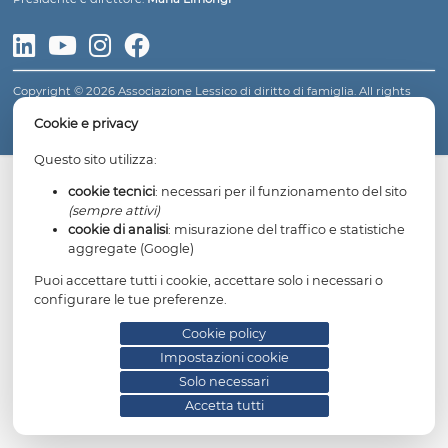
LESSICO DI DIRITTO DI FAMIGLIA
Fondatore: avv.
Gianfranco Dosi
Presidente e direttore:
Maria Limongi
Copyright © 2026 Associazione Lessico di diritto di famiglia. All 
reserved.
Informativa privacy
Cookie policy
Impostazioni cookie
Cookie e privacy
Questo sito utilizza:
cookie tecnici
: necessari per il funzionamento del
(sempre attivi)
cookie di analisi
: misurazione del traffico e statis
aggregate (Google)
Puoi accettare tutti i cookie, accettare solo i necessari 
configurare le tue preferenze.